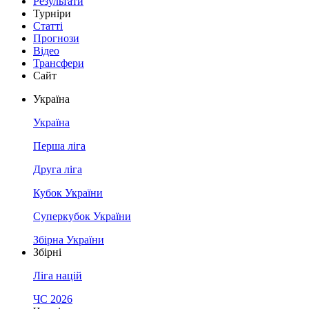
Результати
Турніри
Статті
Прогнози
Відео
Трансфери
Сайт
Україна
Україна
Перша ліга
Друга ліга
Кубок України
Суперкубок України
Збірна України
Збірні
Ліга націй
ЧС 2026