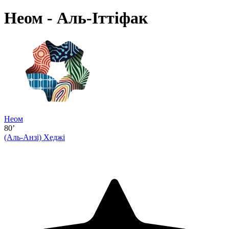
Неом - Аль-Іттіфак
Неом
80’
(Аль-Анзі)
Хеджі