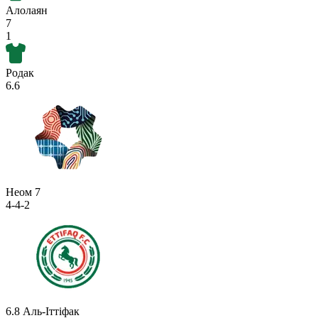
Алолаян
7
1
Родак
6.6
Неом
7
4-4-2
6.8
Аль-Іттіфак