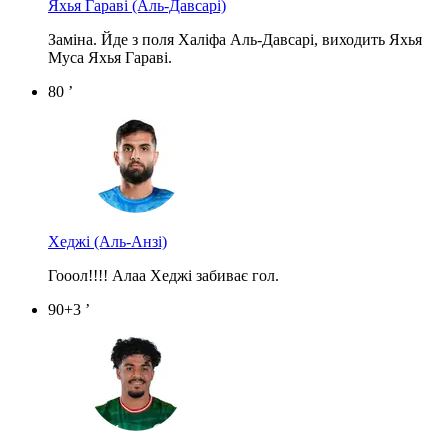
Яхья Гараві
(Аль-Давсарі)
Заміна. Йде з поля Халіфа Аль-Давсарі, виходить Яхья
Муса Яхья Гараві.
80 ’
Хеджі
(Аль-Анзі)
Гооол!!!! Алаа Хеджі забиває гол.
90+3 ’