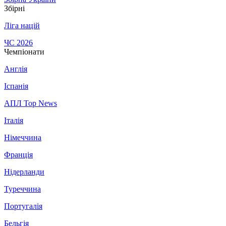
Збірні
Ліга націй
ЧС 2026
Чемпіонати
Англія
Іспанія
АПЛ Top News
Італія
Німеччина
Франція
Нідерланди
Туреччина
Португалія
Бельгія