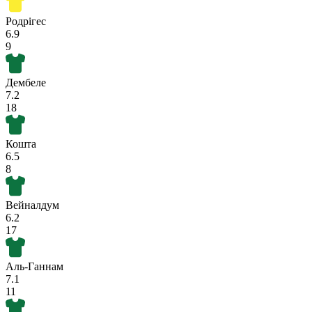
Родрігес
6.9
9
Дембеле
7.2
18
Кошта
6.5
8
Вейналдум
6.2
17
Аль-Ганнам
7.1
11