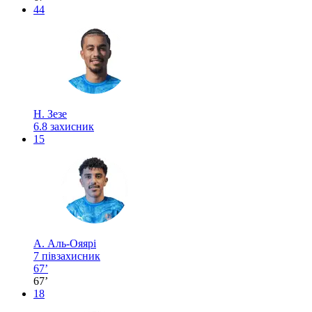
44
Н. Зезе
6.8
захисник
15
А. Аль-Ояярі
7
півзахисник
67’
67’
18