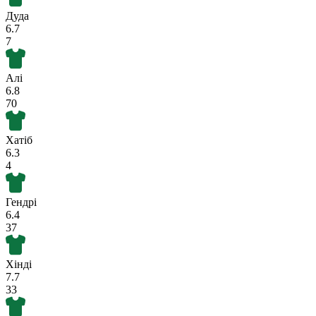
Дуда
6.7
7
Алі
6.8
70
Хатіб
6.3
4
Гендрі
6.4
37
Хінді
7.7
33