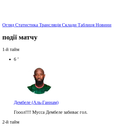
Огляд
Статистика
Трансляція
Склади
Таблиця
Новини
події матчу
1-й тайм
6 ’
Дембеле
(Аль-Ганнам)
Гооол!!!! Мусса Дембеле забиває гол.
2-й тайм