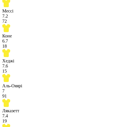
Мессі
7.2
72
Коне
6.7
18
Хеджі
7.6
15
Аль-Ояярі
7
91
Ляказетт
7.4
19