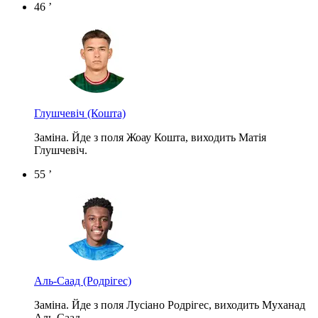
46 ’
Глушчевіч
(Кошта)
Заміна. Йде з поля Жоау Кошта, виходить Матія
Глушчевіч.
55 ’
Аль-Саад
(Родрігес)
Заміна. Йде з поля Лусіано Родрігес, виходить Муханад
Аль-Саад.