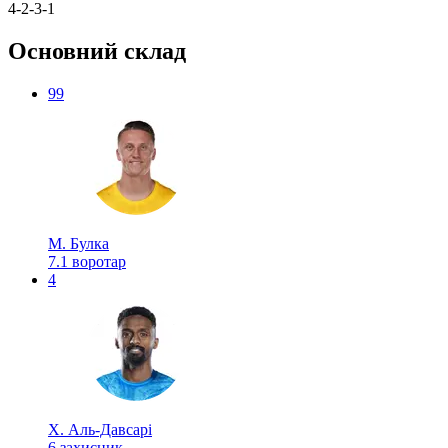
4-2-3-1
Основний склад
99
М. Булка
7.1
воротар
4
Х. Аль-Давсарі
6
захисник