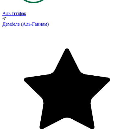
Аль-Іттіфак
6’
Дембеле
(Аль-Ганнам)