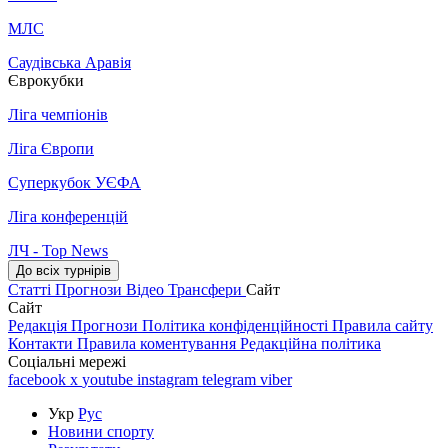
МЛС
Саудівська Аравія
Єврокубки
Ліга чемпіонів
Ліга Європи
Суперкубок УЄФА
Ліга конференцій
ЛЧ - Top News
До всіх турнірів
Статті
Прогнози
Відео
Трансфери
Сайт
Сайт
Редакція
Прогнози
Політика конфіденційності
Правила сайту
Контакти
Правила коментування
Редакційна політика
Соціальні мережі
facebook
x
youtube
instagram
telegram
viber
Укр
Рус
Новини спорту