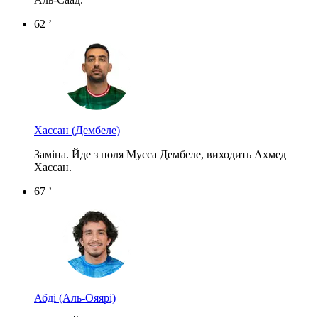
62 ’
Хассан
(Дембеле)
Заміна. Йде з поля Мусса Дембеле, виходить Ахмед
Хассан.
67 ’
Абді
(Аль-Ояярі)