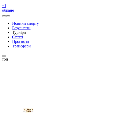
+
1
обране
Новини спорту
Результати
Турніри
Статті
Прогнози
Трансфери
топ