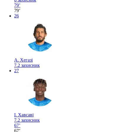
79’
79’
26
А. Хегазі
7.2
захисник
27
І. Хавсаві
7.2
захисник
67’
67’