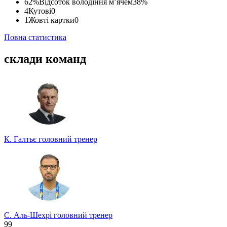
62%
Відсоток володіння м’ячем
38%
4
Кутові
0
1
Жовті картки
0
Повна статистика
склади команд
К. Галтьє
головний тренер
С. Аль-Шехрі
головний тренер
99