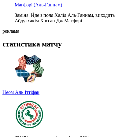
Магфорі
(Аль-Ганнам)
Заміна. Йде з поля Халід Аль-Ганнам, виходить
Абдулхакім Хассан Дж Магфорі.
реклама
статистика матчу
Неом
Аль-Іттіфак