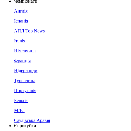
Чемпіонати
Англія
Іспанія
АПЛ Top News
Італія
Німеччина
Франція
Нідерланди
Туреччина
Португалія
Бельгія
МЛС
Саудівська Аравія
Єврокубки