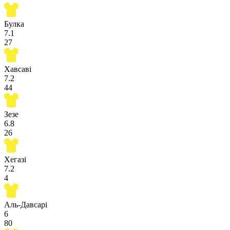
Булка
7.1
27
Хавсаві
7.2
44
Зезе
6.8
26
Хегазі
7.2
4
Аль-Давсарі
6
80