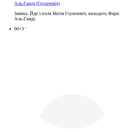
Аль-Гамді
(Глушчевіч)
Заміна. Йде з поля Матія Глушчевіч, виходить Фаріс
Аль-Гамді.
90+3 ’