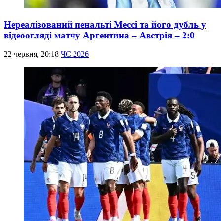
Нереалізований пенальті Мессі та його дубль у
відеоогляді матчу Аргентина – Австрія – 2:0
22 червня, 20:18
ЧС 2026