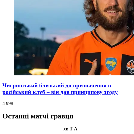
Чигринський близький до призначення в
російський клуб – він дав принципову згоду
4 998
Останні матчі гравця
хв
Г
А