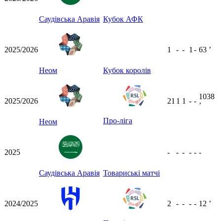
Саудівська Аравія
Кубок АФК
2025/2026
1
-
-
1
-
63
ʼ
Неом
Кубок королів
1038
2025/2026
21
1
1
-
-
ʼ
Про-ліга
Неом
2025
-
-
-
-
-
-
Саудівська Аравія
Товариські матчі
2024/2025
2
-
-
-
-
12
ʼ