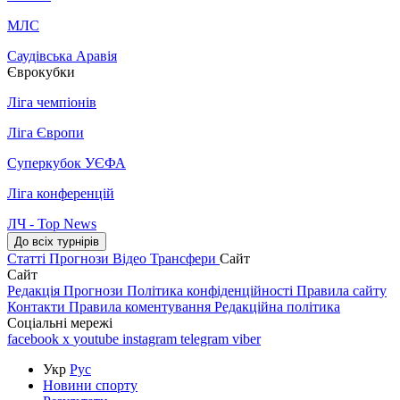
МЛС
Саудівська Аравія
Єврокубки
Ліга чемпіонів
Ліга Європи
Суперкубок УЄФА
Ліга конференцій
ЛЧ - Top News
До всіх турнірів
Статті
Прогнози
Відео
Трансфери
Сайт
Сайт
Редакція
Прогнози
Політика конфіденційності
Правила сайту
Контакти
Правила коментування
Редакційна політика
Соціальні мережі
facebook
x
youtube
instagram
telegram
viber
Укр
Рус
Новини спорту