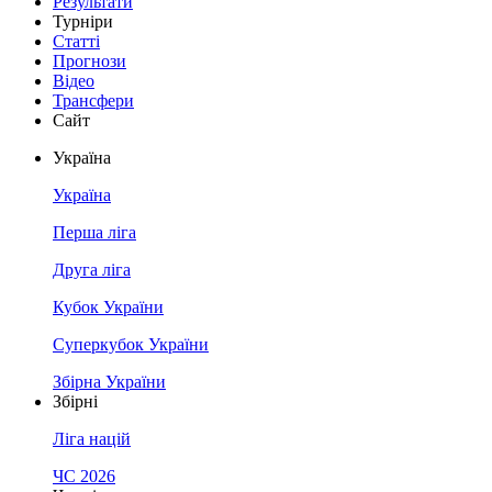
Результати
Турніри
Статті
Прогнози
Відео
Трансфери
Сайт
Україна
Україна
Перша ліга
Друга ліга
Кубок України
Суперкубок України
Збірна України
Збірні
Ліга націй
ЧС 2026