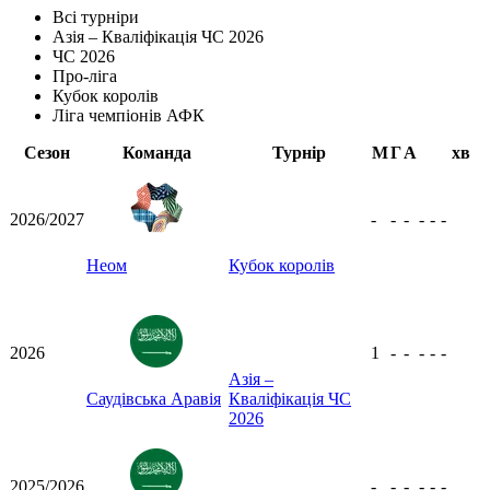
Всі турніри
Азія – Кваліфікація ЧС 2026
ЧС 2026
Про-ліга
Кубок королів
Ліга чемпіонів АФК
Сезон
Команда
Турнір
М
Г
А
хв
2026/2027
-
-
-
-
-
-
Неом
Кубок королів
2026
1
-
-
-
-
-
Азія –
Саудівська Аравія
Кваліфікація ЧС
2026
2025/2026
-
-
-
-
-
-