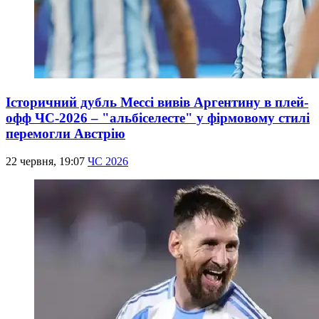
Історичний дубль Мессі вивів Аргентину в плей-
офф ЧС-2026 – "альбіселесте" у фірмовому стилі
перемогли Австрію
22 червня, 19:07
ЧС 2026