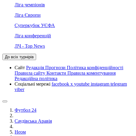
Ліга чемпіонів
Ліга Європи
Суперкубок УЄФА
Ліга конференцій
ЛЧ - Top News
До всіх турнірів
Сайт
Редакція
Прогнози
Політика конфіденційності
Правила сайту
Контакти
Правила коментування
Редакційна політика
Соціальні мережі
facebook
x
youtube
instagram
telegram
viber
Футбол 24
Саудівська Аравія
Неом