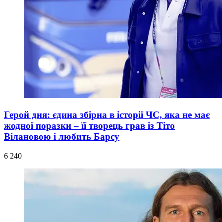
Герой дня: єдина збірна в історії ЧС, яка не має
жодної поразки – її творець грав із Тіто
Вілановою і любить Барсу
6 240