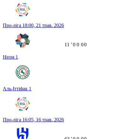
Про-ліга
18:00,
21 трав. 2026
11
ʼ
0
0
0
0
Неом
1
Аль-Іттіфак
1
Про-ліга
16:05,
16 трав. 2026
63
ʼ
0
0
0
0