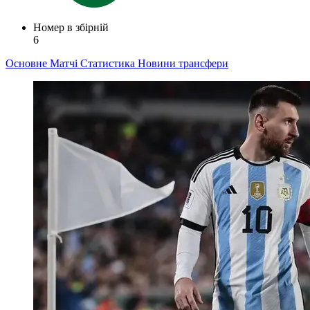
Номер в збірній
6
Основне
Матчі
Статистика
Новини
трансфери