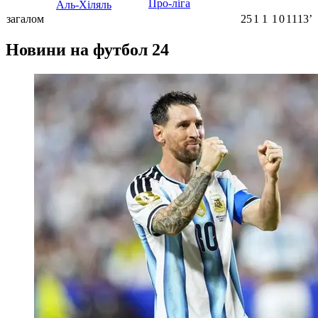
Про-ліга
Аль-Хіляль
загалом
25
1
1
1
0
1113ʼ
Новини на футбол 24