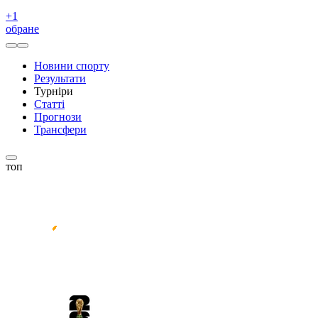
+
1
обране
Новини спорту
Результати
Турніри
Статті
Прогнози
Трансфери
топ