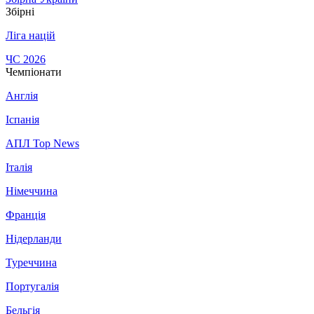
Збірні
Ліга націй
ЧС 2026
Чемпіонати
Англія
Іспанія
АПЛ Top News
Італія
Німеччина
Франція
Нідерланди
Туреччина
Португалія
Бельгія