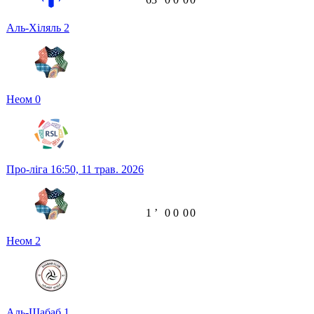
Аль-Хіляль
2
Неом
0
Про-ліга
16:50,
11 трав. 2026
1
ʼ
0
0
0
0
Неом
2
Аль-Шабаб
1