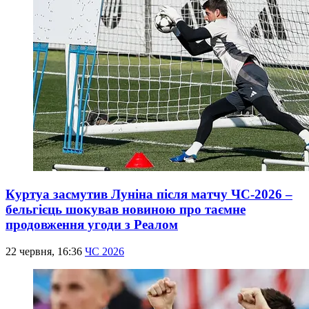
Куртуа засмутив Луніна після матчу ЧС-2026 –
бельгієць шокував новиною про таємне
продовження угоди з Реалом
22 червня, 16:36
ЧС 2026