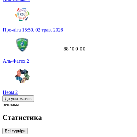
Про-ліга
15:50,
02 трав. 2026
88
ʼ
0
0
0
0
Аль-Фатех
2
Неом
2
До усіх матчів
реклама
Статистика
Всі турніри