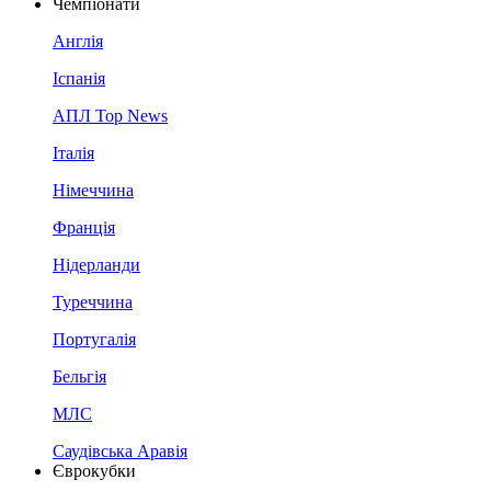
Чемпіонати
Англія
Іспанія
АПЛ Top News
Італія
Німеччина
Франція
Нідерланди
Туреччина
Португалія
Бельгія
МЛС
Саудівська Аравія
Єврокубки