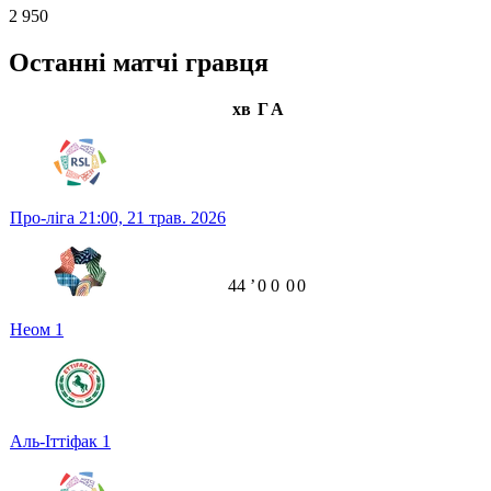
2 950
Останні матчі гравця
хв
Г
А
Про-ліга
21:00,
21 трав. 2026
44
ʼ
0
0
0
0
Неом
1
Аль-Іттіфак
1