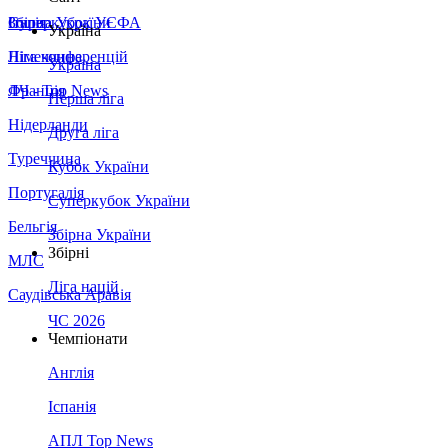
Збірна України
Італія
Суперкубок УЄФА
Україна
Німеччина
Ліга конференцій
Україна
Франція
ЛЧ - Top News
Перша ліга
Нідерланди
Друга ліга
Туреччина
Кубок України
Португалія
Суперкубок України
Бельгія
Збірна України
Збірні
МЛС
Ліга націй
Саудівська Аравія
ЧС 2026
Чемпіонати
Англія
Іспанія
АПЛ Top News