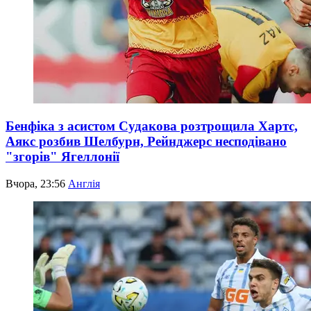
Бенфіка з асистом Судакова розтрощила Хартс,
Аякс розбив Шелбурн, Рейнджерс несподівано
"згорів" Ягеллонії
Вчора, 23:56
Англія