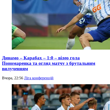
Динамо – Карабах – 1:0 – відео гола
Пономаренка та огляд матчу з брутальним
вилученням
Вчора, 22:56
Ліга конференцій