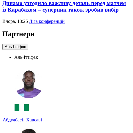
Динамо узгодило важливу деталь перед матчем
із Карабахом – суперник також зробив вибір
Вчора, 13:25
Ліга конференцій
Партнери
Аль-Іттіфак
Аль-Іттіфак
Абдулбасіт Хавсаві