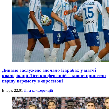
Динамо заслужено здолало Карабах у матчі
кваліфікації Ліги конференцій – кияни принесли
першу перемогу в євросезоні
Вчора, 22:01
Ліга конференцій