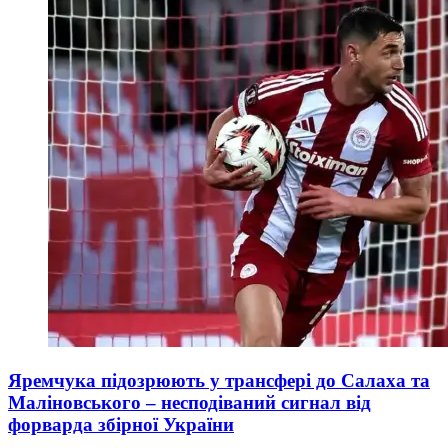
Яремчука підозрюють у трансфері до Салаха та
Маліновського – несподіваний сигнал від
форварда збірної України