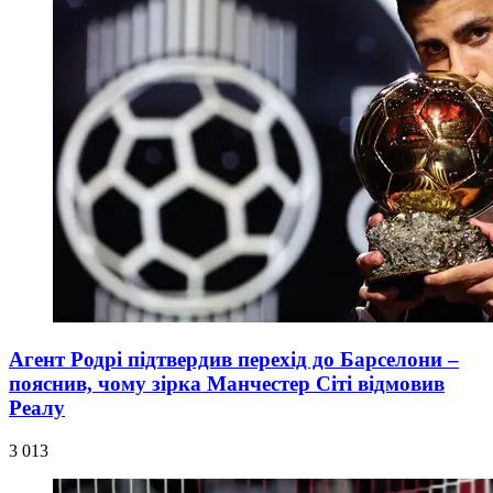
Агент Родрі підтвердив перехід до Барселони –
пояснив, чому зірка Манчестер Сіті відмовив
Реалу
3 013