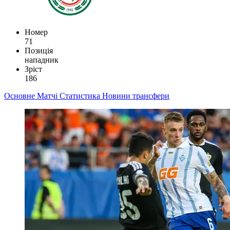
Номер
71
Позиція
нападник
Зріст
186
Основне
Матчі
Статистика
Новини
трансфери