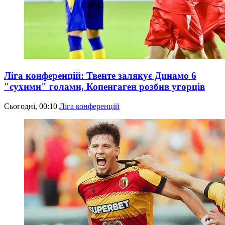
Ліга конференцій: Твенте залякує Динамо 6
"сухими" голами, Копенгаген розбив угорців
Сьогодні, 00:10
Ліга конференцій