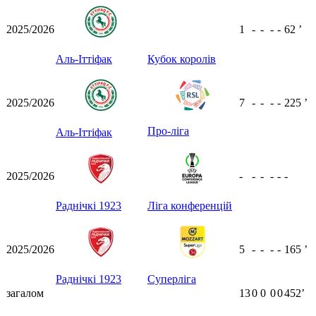
2025/2026
1
-
-
-
-
62
ʼ
Аль-Іттіфак
Кубок королів
2025/2026
7
-
-
-
-
225
ʼ
Про-ліга
Аль-Іттіфак
2025/2026
-
-
-
-
-
-
Раднічкі 1923
Ліга конференцій
2025/2026
5
-
-
-
-
165
ʼ
Раднічкі 1923
Суперліга
загалом
13
0
0
0
0
452ʼ