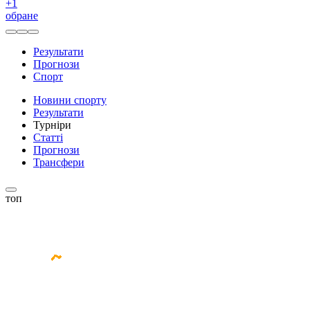
+
1
обране
Результати
Прогнози
Спорт
Новини спорту
Результати
Турніри
Статті
Прогнози
Трансфери
топ