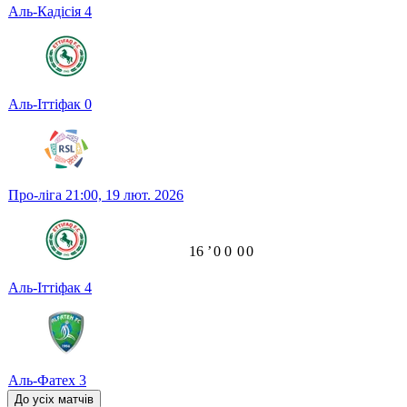
Аль-Кадісія
4
Аль-Іттіфак
0
Про-ліга
21:00,
19 лют. 2026
16
ʼ
0
0
0
0
Аль-Іттіфак
4
Аль-Фатех
3
До усіх матчів