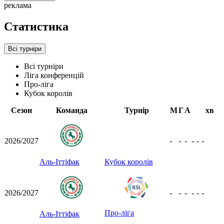
реклама
Статистика
Всі турніри
Всі турніри
Ліга конференцій
Про-ліга
Кубок королів
Сезон
Команда
Турнір
М
Г
А
хв
2026/2027
-
-
-
-
-
-
Аль-Іттіфак
Кубок королів
2026/2027
-
-
-
-
-
-
Про-ліга
Аль-Іттіфак