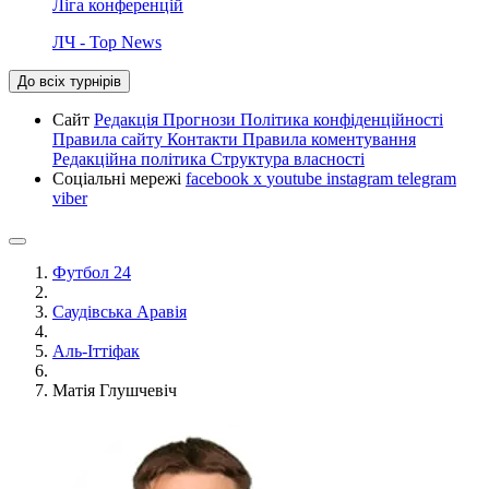
Ліга конференцій
ЛЧ - Top News
До всіх турнірів
Сайт
Редакція
Прогнози
Політика конфіденційності
Правила сайту
Контакти
Правила коментування
Редакційна політика
Структура власності
Соціальні мережі
facebook
x
youtube
instagram
telegram
viber
Футбол 24
Саудівська Аравія
Аль-Іттіфак
Матія Глушчевіч