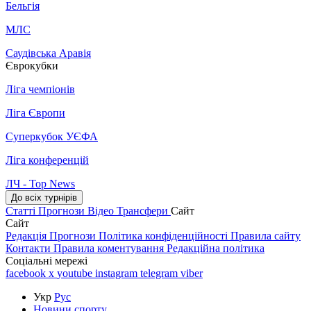
Бельгія
МЛС
Саудівська Аравія
Єврокубки
Ліга чемпіонів
Ліга Європи
Суперкубок УЄФА
Ліга конференцій
ЛЧ - Top News
До всіх турнірів
Статті
Прогнози
Відео
Трансфери
Сайт
Сайт
Редакція
Прогнози
Політика конфіденційності
Правила сайту
Контакти
Правила коментування
Редакційна політика
Соціальні мережі
facebook
x
youtube
instagram
telegram
viber
Укр
Рус
Новини спорту