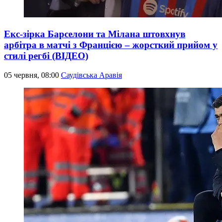
Екс-зірка Барселони та Мілана штовхнув
арбітра в матчі з Францією – жорсткий прийом у
стилі регбі (ВІДЕО)
05 червня, 08:00
Саудівська Аравія