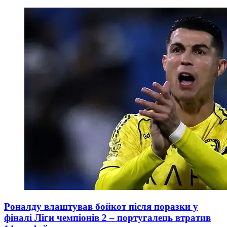
Роналду влаштував бойкот після поразки у
фіналі Ліги чемпіонів 2 – португалець втратив