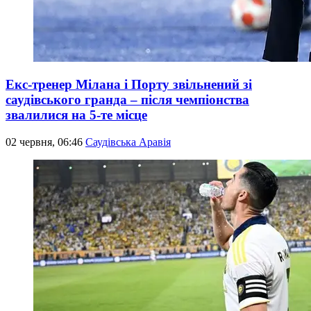
Екс-тренер Мілана і Порту звільнений зі
саудівського гранда – після чемпіонства
звалилися на 5-те місце
02 червня, 06:46
Саудівська Аравія