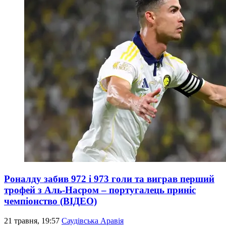
Роналду забив 972 і 973 голи та виграв перший
трофей з Аль-Насром – португалець приніс
чемпіонство (ВІДЕО)
21 травня, 19:57
Саудівська Аравія