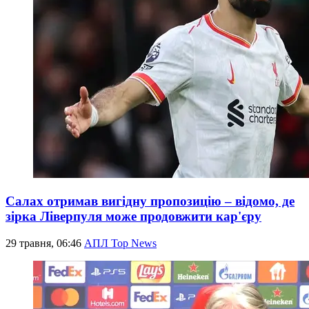
Салах отримав вигідну пропозицію – відомо, де
зірка Ліверпуля може продовжити кар'єру
29 травня, 06:46
АПЛ Top News