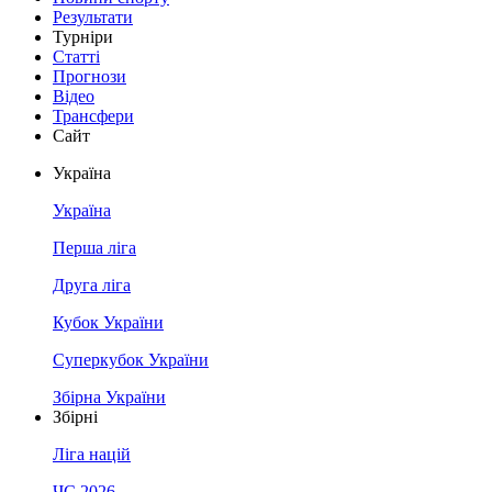
Результати
Турніри
Статті
Прогнози
Відео
Трансфери
Сайт
Україна
Україна
Перша ліга
Друга ліга
Кубок України
Суперкубок України
Збірна України
Збірні
Ліга націй
ЧС 2026