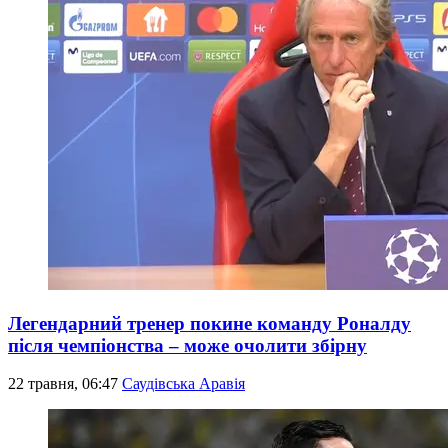
Легендарний тренер покине команду Роналду
після чемпіонства – може очолити збірну
22 травня, 06:47
Саудівська Аравія