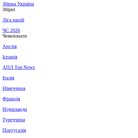
Збірна України
Збірні
Ліга націй
ЧС 2026
Чемпіонати
Англія
Іспанія
АПЛ Top News
Італія
Німеччина
Франція
Нідерланди
Туреччина
Португалія