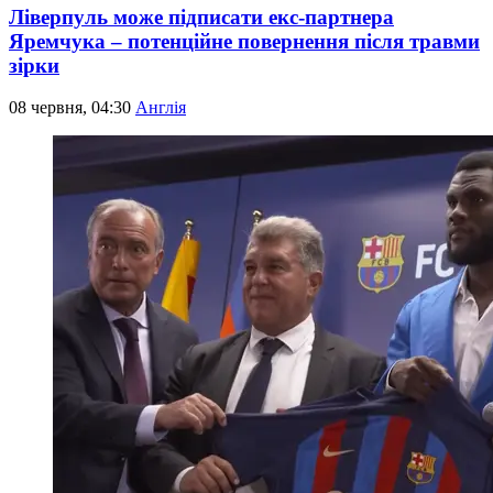
Ліверпуль може підписати екс-партнера
Яремчука – потенційне повернення після травми
зірки
08 червня, 04:30
Англія