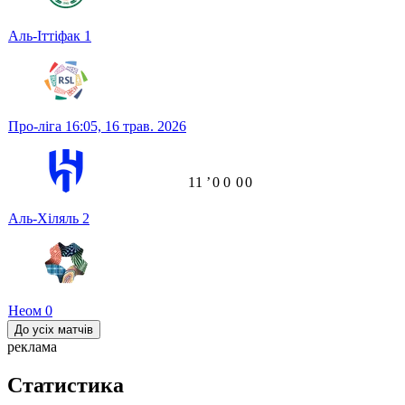
Аль-Іттіфак
1
Про-ліга
16:05,
16 трав. 2026
11
ʼ
0
0
0
0
Аль-Хіляль
2
Неом
0
До усіх матчів
реклама
Статистика