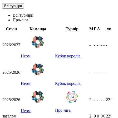
Всі турніри
Всі турніри
Про-ліга
Сезон
Команда
Турнір
М
Г
А
хв
2026/2027
-
-
-
-
-
-
Неом
Кубок королів
2025/2026
-
-
-
-
-
-
Неом
Кубок королів
2025/2026
2
-
-
-
-
22
ʼ
Про-ліга
Неом
загалом
2
0
0
0
0
22ʼ