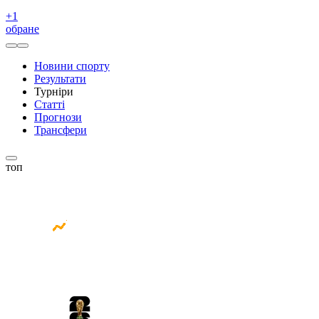
+
1
обране
Новини спорту
Результати
Турніри
Статті
Прогнози
Трансфери
топ