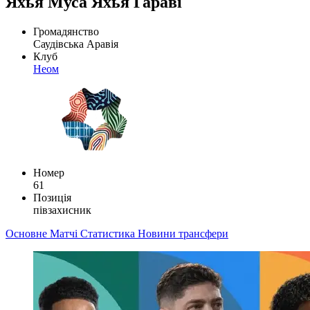
Яхья Муса Яхья Гараві
Громадянство
Саудівська Аравія
Клуб
Неом
Номер
61
Позиція
півзахисник
Основне
Матчі
Статистика
Новини
трансфери