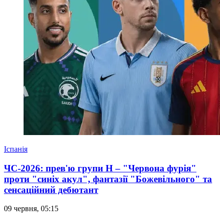
Іспанія
ЧС-2026: прев'ю групи Н – "Червона фурія"
проти "синіх акул", фантазії "Божевільного" та
сенсаційний дебютант
09 червня, 05:15