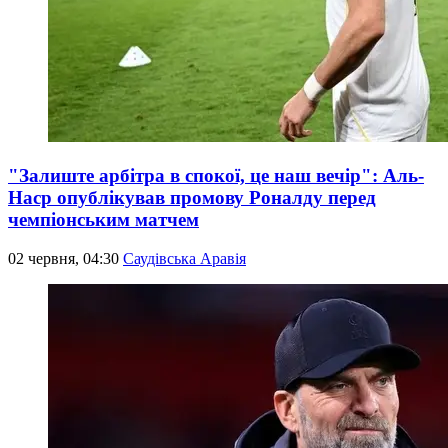
"Залиште арбітра в спокої, це наш вечір": Аль-
Наср опублікував промову Роналду перед
чемпіонським матчем
02 червня, 04:30
Саудівська Аравія