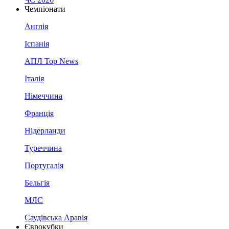
Чемпіонати
Англія
Іспанія
АПЛ Top News
Італія
Німеччина
Франція
Нідерланди
Туреччина
Португалія
Бельгія
МЛС
Саудівська Аравія
Єврокубки