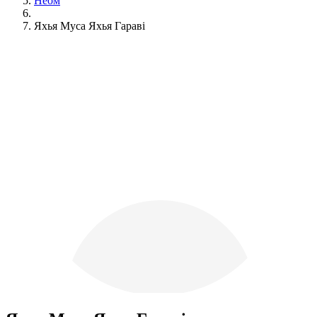
Неом
Яхья Муса Яхья Гараві