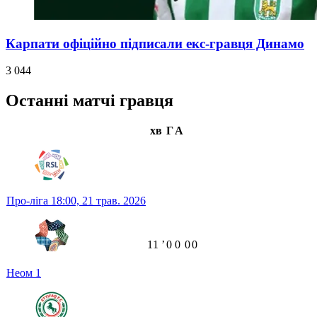
Карпати офіційно підписали екс-гравця Динамо
3 044
Останні матчі гравця
хв
Г
А
Про-ліга
18:00,
21 трав. 2026
11
ʼ
0
0
0
0
Неом
1