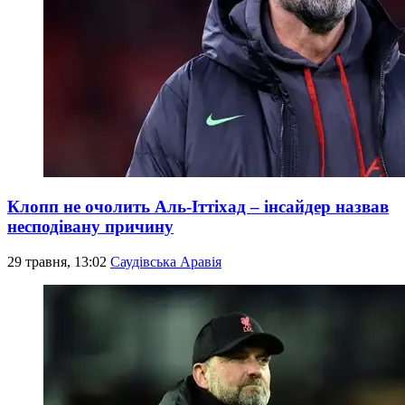
Клопп не очолить Аль-Іттіхад – інсайдер назвав
несподівану причину
29 травня, 13:02
Саудівська Аравія