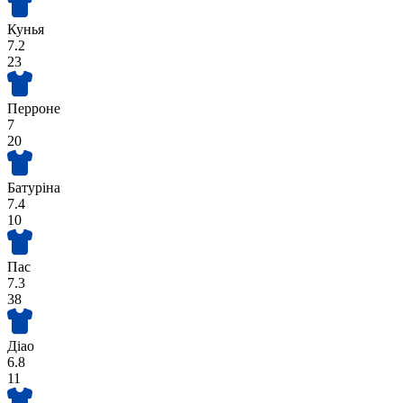
Кунья
7.2
23
Перроне
7
20
Батуріна
7.4
10
Пас
7.3
38
Діао
6.8
11