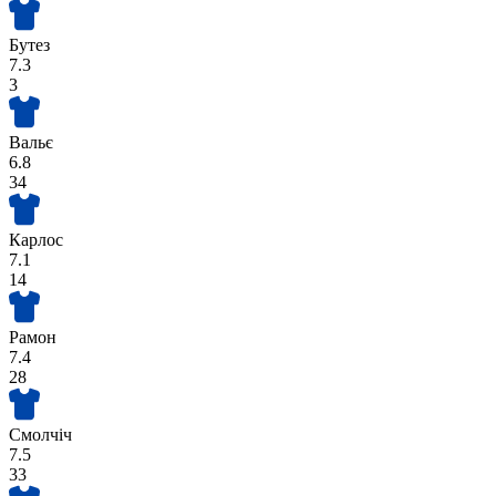
Бутез
7.3
3
Вальє
6.8
34
Карлос
7.1
14
Рамон
7.4
28
Смолчіч
7.5
33