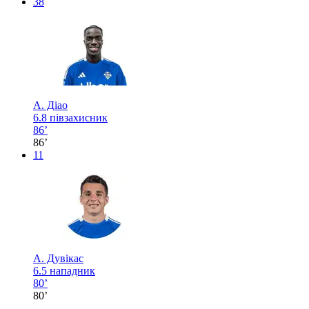
38
А. Діао
6.8
півзахисник
86’
86’
11
А. Дувікас
6.5
нападник
80’
80’