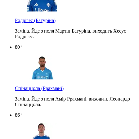
Родрігес
(Батуріна)
Заміна. Йде з поля Мартін Батуріна, виходить Хесус
Родрігес.
80 ’
Спінаццола
(Ррахмані)
Заміна. Йде з поля Амір Ррахмані, виходить Леонардо
Спінаццола.
86 ’