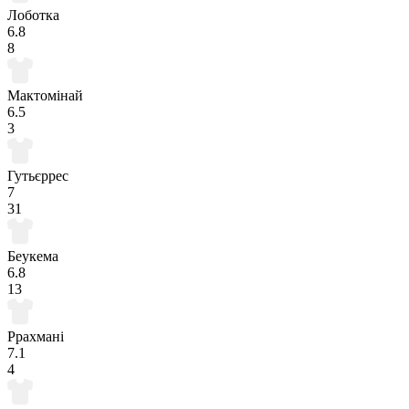
Лоботка
6.8
8
Мактомінай
6.5
3
Гутьєррес
7
31
Беукема
6.8
13
Ррахмані
7.1
4