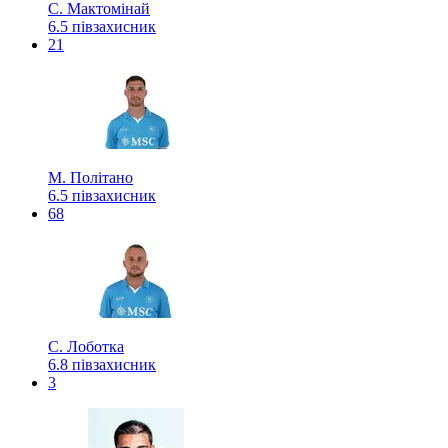
С. Мактомінай
6.5
півзахисник
21
М. Політано
6.5
півзахисник
68
С. Лоботка
6.8
півзахисник
3