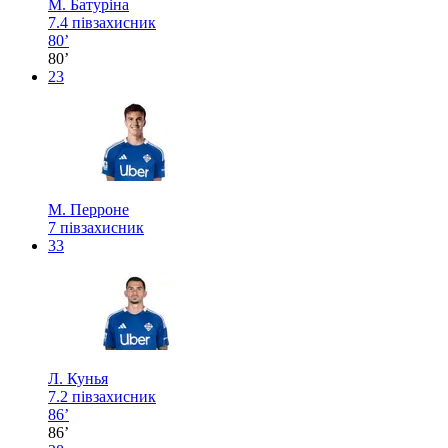
М. Батуріна
7.4
півзахисник
80’
80’
23
М. Перроне
7
півзахисник
33
Л. Кунья
7.2
півзахисник
86’
86’