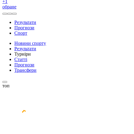
+
1
обране
Результати
Прогнози
Спорт
Новини спорту
Результати
Турніри
Статті
Прогнози
Трансфери
топ