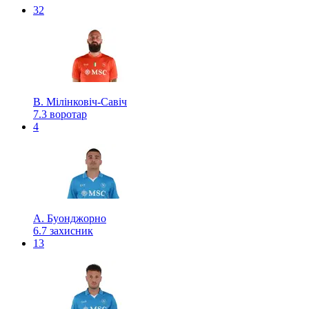
32
В. Мілінковіч-Савіч
7.3
воротар
4
А. Буонджорно
6.7
захисник
13