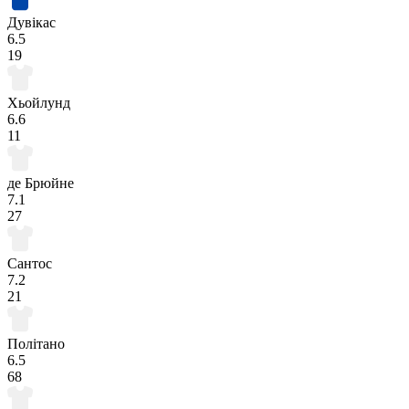
Дувікас
6.5
19
Хьойлунд
6.6
11
де Брюйне
7.1
27
Сантос
7.2
21
Політано
6.5
68