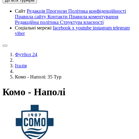
До всіх турнірів
Сайт
Редакція
Прогнози
Політика конфіденційності
Правила сайту
Контакти
Правила коментування
Редакційна політика
Структура власності
Соціальні мережі
facebook
x
youtube
instagram
telegram
viber
Футбол 24
Італія
Комо - Наполі: 35 Тур
Комо - Наполі