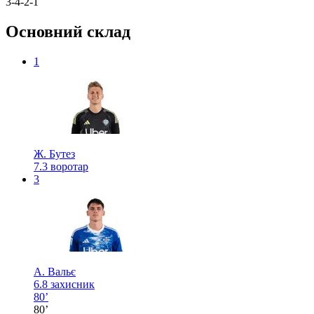
3-4-2-1
Основний склад
1
Ж. Бутез
7.3
воротар
3
А. Вальє
6.8
захисник
80’
80’