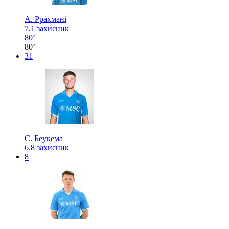
А. Ррахмані
7.1
захисник
80’
80’
31
С. Беукема
6.8
захисник
8