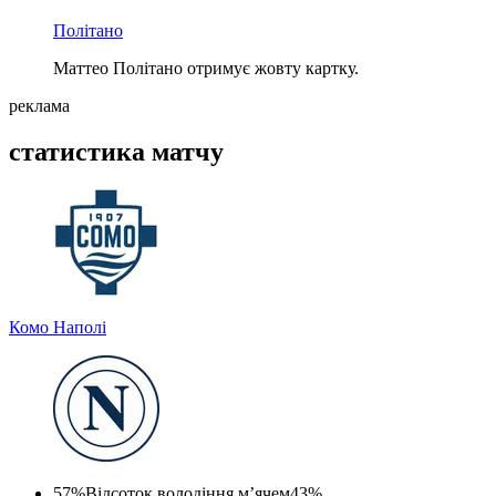
Політано
Маттео Політано отримує жовту картку.
реклама
статистика матчу
Комо
Наполі
57%
Відсоток володіння м’ячем
43%