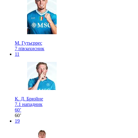
М. Гутьєррес
7
півзахисник
11
К. Д. Брюйне
7.1
нападник
60’
60’
19