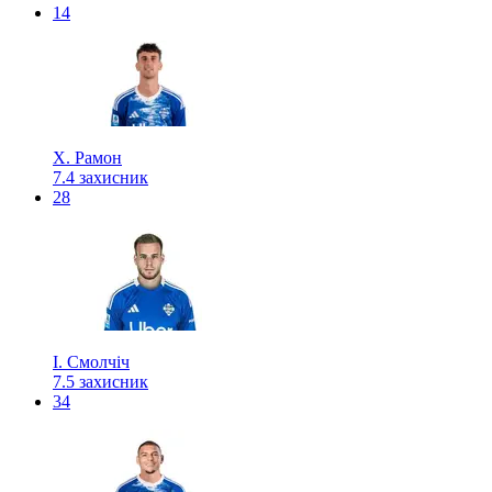
14
Х. Рамон
7.4
захисник
28
І. Смолчіч
7.5
захисник
34