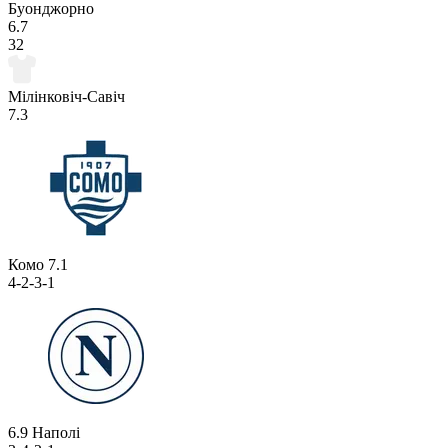
Буонджорно
6.7
32
Мілінковіч-Савіч
7.3
Комо
7.1
4-2-3-1
6.9
Наполі