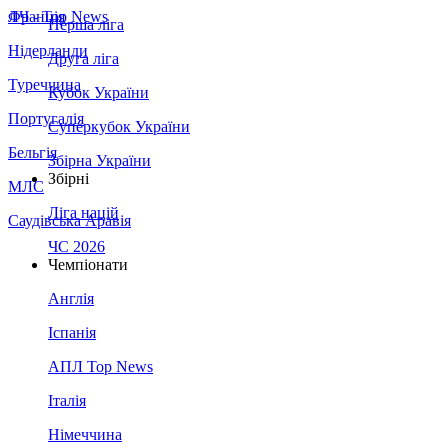
Франція
ЛЧ - Top News
Перша ліга
Нідерланди
Друга ліга
Туреччина
Кубок України
Португалія
Суперкубок України
Бельгія
Збірна України
Збірні
МЛС
Ліга націй
Саудівська Аравія
ЧС 2026
Чемпіонати
Англія
Іспанія
АПЛ Top News
Італія
Німеччина