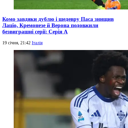
Комо завдяки дублю і шедевру Паса знищив
Лаціо, Кремонезе й Верона подовжили
безвиграшні серії: Серія А
19 січня, 21:42
Італія