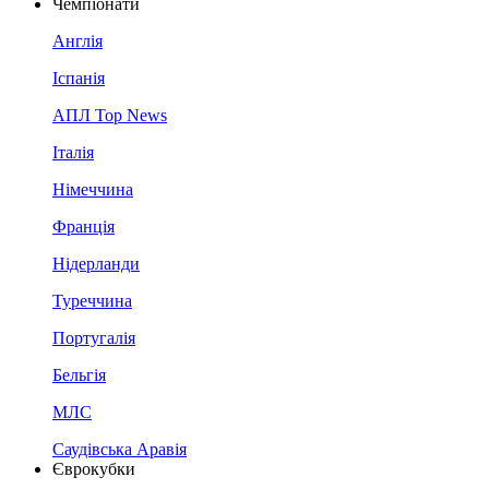
Чемпіонати
Англія
Іспанія
АПЛ Top News
Італія
Німеччина
Франція
Нідерланди
Туреччина
Португалія
Бельгія
МЛС
Саудівська Аравія
Єврокубки