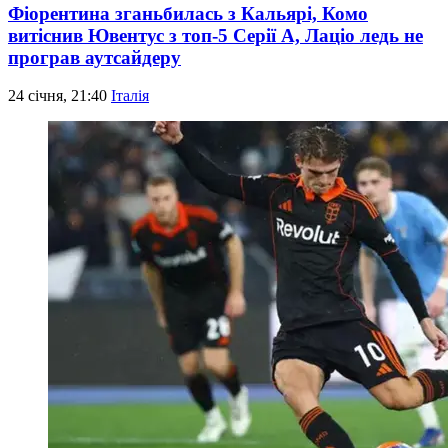
Фіорентина зганьбилась з Кальярі, Комо
витіснив Ювентус з топ-5 Серії А, Лаціо ледь не
програв аутсайдеру
24 січня, 21:40
Італія