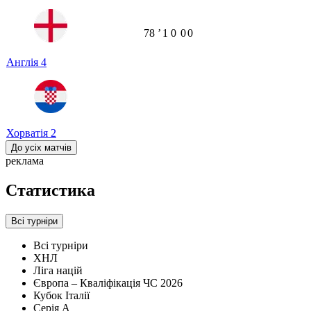
78
ʼ
1
0
0
0
Англія
4
Хорватія
2
До усіх матчів
реклама
Статистика
Всі турніри
Всі турніри
ХНЛ
Ліга націй
Європа – Кваліфікація ЧС 2026
Кубок Італії
Серія А