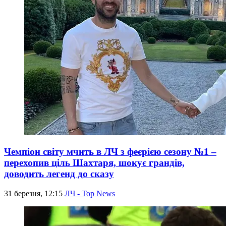
Чемпіон світу мчить в ЛЧ з феєрією сезону №1 –
перехопив ціль Шахтаря, шокує грандів,
доводить легенд до сказу
31 березня, 12:15
ЛЧ - Top News