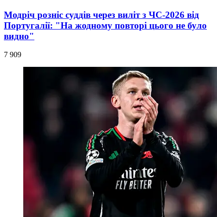
Модріч розніс суддів через виліт з ЧС-2026 від
Португалії: "На жодному повторі цього не було
видно"
7 909