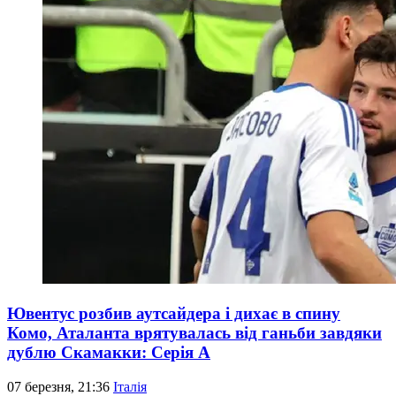
Ювентус розбив аутсайдера і дихає в спину
Комо, Аталанта врятувалась від ганьби завдяки
дублю Скамакки: Серія А
07 березня, 21:36
Італія