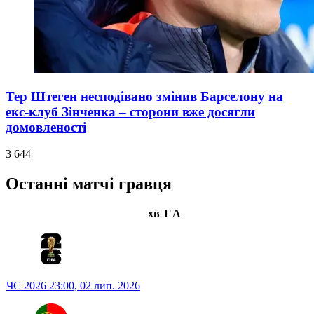
Тер Штеген несподівано змінив Барселону на
екс-клуб Зінченка – сторони вже досягли
домовленості
3 644
Останні матчі гравця
хв
Г
А
ЧС 2026
23:00,
02 лип. 2026