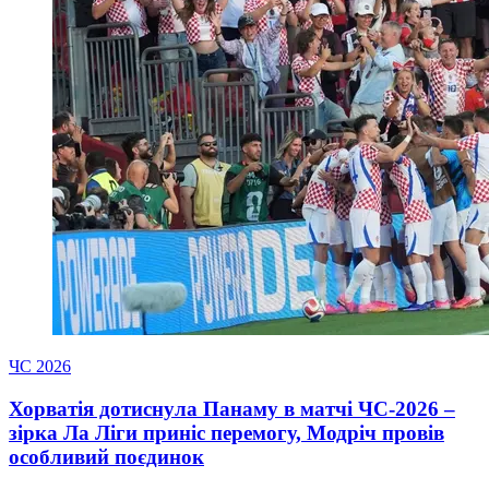
ЧС 2026
Хорватія дотиснула Панаму в матчі ЧС-2026 –
зірка Ла Ліги приніс перемогу, Модріч провів
особливий поєдинок