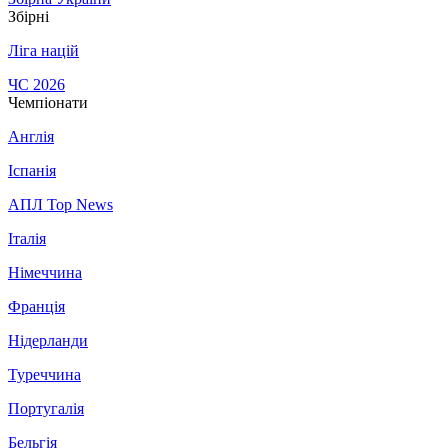
Збірні
Ліга націй
ЧС 2026
Чемпіонати
Англія
Іспанія
АПЛ Top News
Італія
Німеччина
Франція
Нідерланди
Туреччина
Португалія
Бельгія