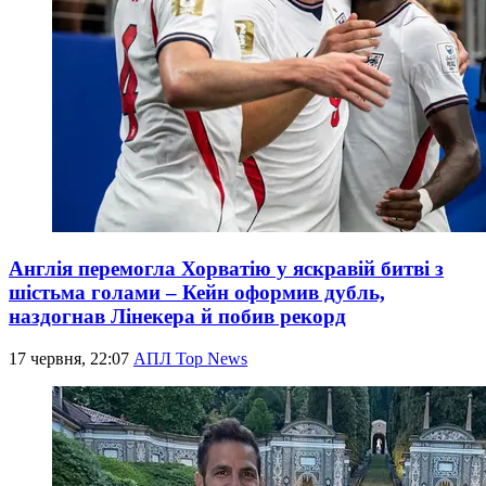
Англія перемогла Хорватію у яскравій битві з
шістьма голами – Кейн оформив дубль,
наздогнав Лінекера й побив рекорд
17 червня, 22:07
АПЛ Top News