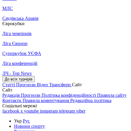
МЛС
Саудівська Аравія
Єврокубки
Ліга чемпіонів
Ліга Європи
Суперкубок УЄФА
Ліга конференцій
ЛЧ - Top News
До всіх турнірів
Статті
Прогнози
Відео
Трансфери
Сайт
Сайт
Редакція
Прогнози
Політика конфіденційності
Правила сайту
Контакти
Правила коментування
Редакційна політика
Соціальні мережі
facebook
x
youtube
instagram
telegram
viber
Укр
Рус
Новини спорту