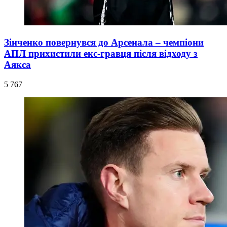
Зінченко повернувся до Арсенала – чемпіони
АПЛ прихистили екс-гравця після відходу з
Аякса
5 767