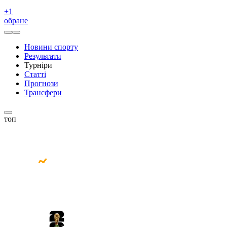
+
1
обране
Новини спорту
Результати
Турніри
Статті
Прогнози
Трансфери
топ