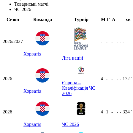
Товариські матчі
ЧС 2026
Сезон
Команда
Турнір
М
Г
А
хв
2026/2027
-
-
-
-
-
-
Хорватія
Ліга націй
2026
4
-
-
-
-
172
ʼ
Європа –
Кваліфікація ЧС
Хорватія
2026
2026
4
1
-
-
-
324
ʼ
Хорватія
ЧС 2026