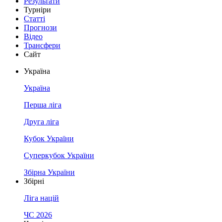
Результати
Турніри
Статті
Прогнози
Відео
Трансфери
Сайт
Україна
Україна
Перша ліга
Друга ліга
Кубок України
Суперкубок України
Збірна України
Збірні
Ліга націй
ЧС 2026