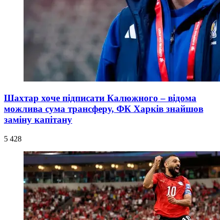
Шахтар хоче підписати Калюжного – відома
можлива сума трансферу, ФК Харків знайшов
заміну капітану
5 428