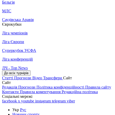
Бельгія
МЛС
Саудівська Аравія
Єврокубки
Ліга чемпіонів
Ліга Європи
Суперкубок УЄФА
Ліга конференцій
ЛЧ - Top News
До всіх турнірів
Статті
Прогнози
Відео
Трансфери
Сайт
Сайт
Редакція
Прогнози
Політика конфіденційності
Правила сайту
Контакти
Правила коментування
Редакційна політика
Соціальні мережі
facebook
x
youtube
instagram
telegram
viber
Укр
Рус
Новини спорту