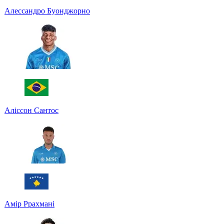
Алессандро Буонджорно
Аліссон Сантос
Амір Ррахмані