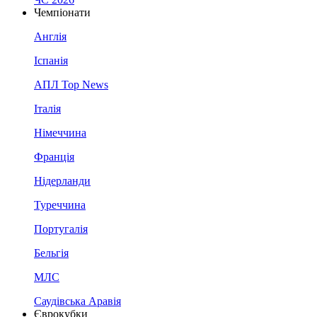
Чемпіонати
Англія
Іспанія
АПЛ Top News
Італія
Німеччина
Франція
Нідерланди
Туреччина
Португалія
Бельгія
МЛС
Саудівська Аравія
Єврокубки