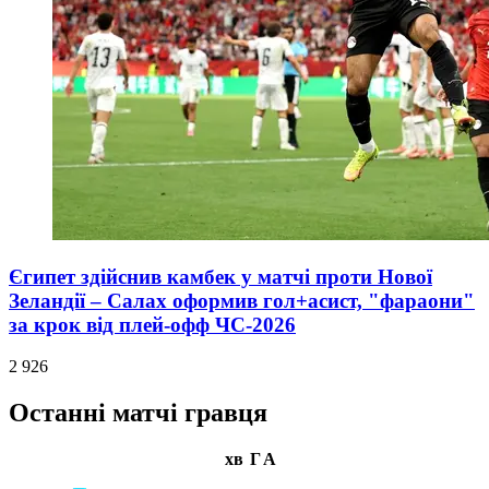
Єгипет здійснив камбек у матчі проти Нової
Зеландії – Салах оформив гол+асист, "фараони"
за крок від плей-офф ЧС-2026
2 926
Останні матчі гравця
хв
Г
А