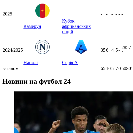
2025
-
-
-
-
-
-
Кубок
Камерун
африканських
націй
2857
2024/2025
35
6
4
5
-
ʼ
Наполі
Серія А
загалом
65
10
5
7
0
5080ʼ
Новини на футбол 24