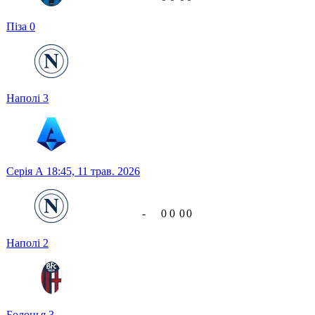
Піза
0
Наполі
3
Серія А
18:45,
11 трав. 2026
-
0
0
0
0
Наполі
2
Болонья
3