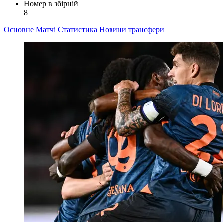
Номер в збірній
8
Основне
Матчі
Статистика
Новини
трансфери