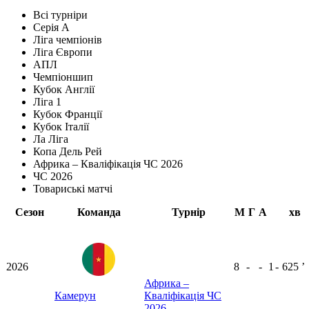
Всі турніри
Серія А
Ліга чемпіонів
Ліга Європи
АПЛ
Чемпіоншип
Кубок Англії
Ліга 1
Кубок Франції
Кубок Італії
Ла Ліга
Копа Дель Рей
Африка – Кваліфікація ЧС 2026
ЧС 2026
Товариські матчі
Сезон
Команда
Турнір
М
Г
А
хв
2026
8
-
-
1
-
625
ʼ
Африка –
Камерун
Кваліфікація ЧС
2026