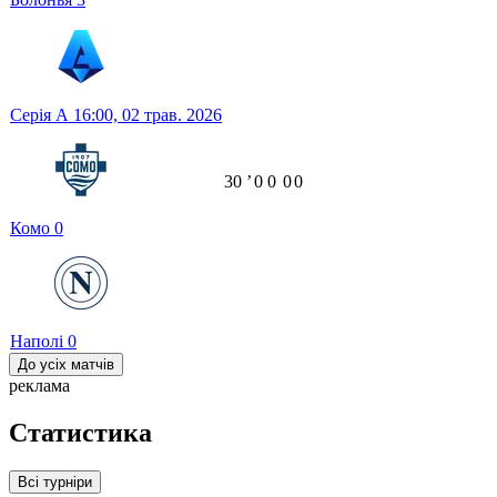
Серія А
16:00,
02 трав. 2026
30
ʼ
0
0
0
0
Комо
0
Наполі
0
До усіх матчів
реклама
Статистика
Всі турніри