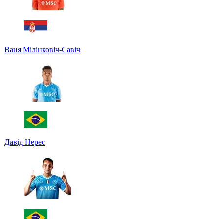
Ваня Мілінковіч-Савіч
Давід Нерес