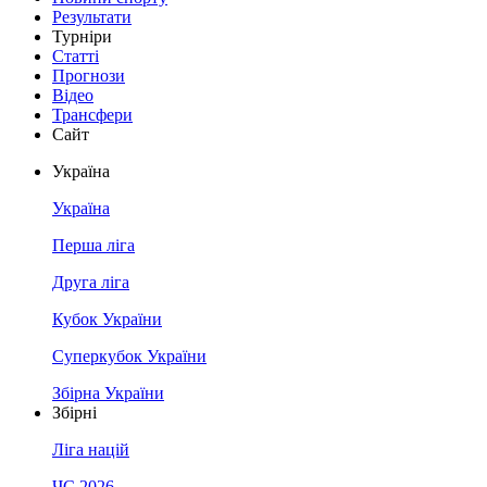
Результати
Турніри
Статті
Прогнози
Відео
Трансфери
Сайт
Україна
Україна
Перша ліга
Друга ліга
Кубок України
Суперкубок України
Збірна України
Збірні
Ліга націй
ЧС 2026