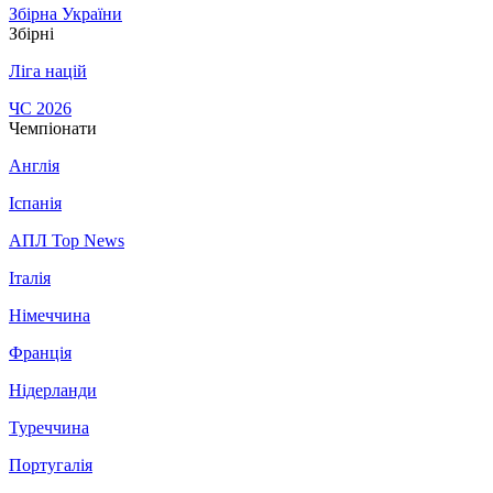
Збірна України
Збірні
Ліга націй
ЧС 2026
Чемпіонати
Англія
Іспанія
АПЛ Top News
Італія
Німеччина
Франція
Нідерланди
Туреччина
Португалія