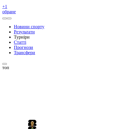
+
1
обране
Новини спорту
Результати
Турніри
Статті
Прогнози
Трансфери
топ