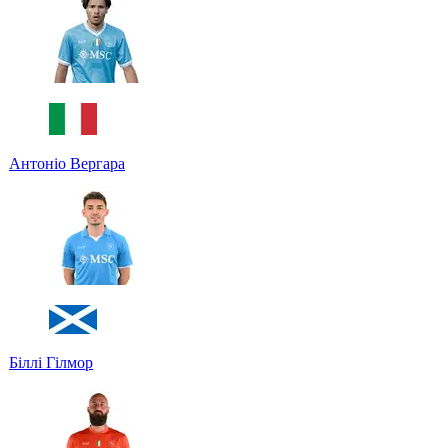
Антоніо Вергара
Біллі Гілмор