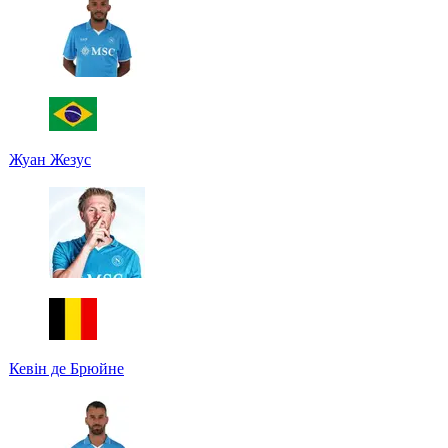
Жуан Жезус
Кевін де Брюйне