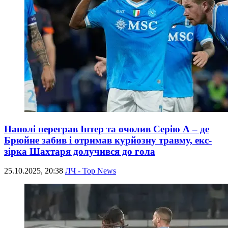
Наполі переграв Інтер та очолив Серію А – де
Брюйне забив і отримав курйозну травму, екс-
зірка Шахтаря долучився до гола
25.10.2025, 20:38
ЛЧ - Top News