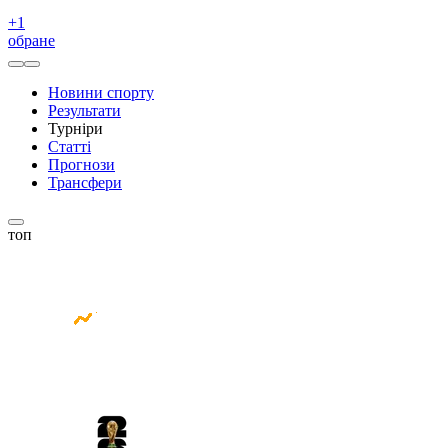
+
1
обране
Новини спорту
Результати
Турніри
Статті
Прогнози
Трансфери
топ