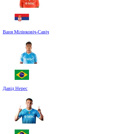
Ваня Мілінковіч-Савіч
Давід Нерес