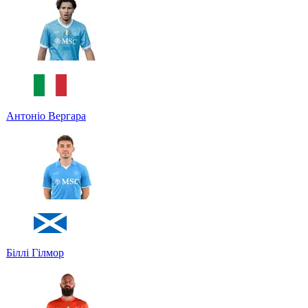
Антоніо Вергара
Біллі Гілмор