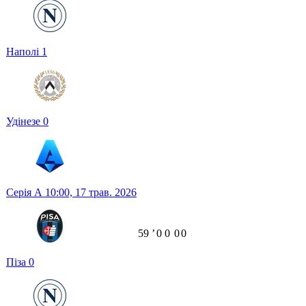
Наполі
1
Удінезе
0
Серія А
10:00,
17 трав. 2026
59
ʼ
0
0
0
0
Піза
0