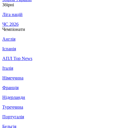
Збірні
Ліга націй
ЧС 2026
Чемпіонати
Англія
Іспанія
АПЛ Top News
Італія
Німеччина
Франція
Нідерланди
Туреччина
Португалія
Бельгія