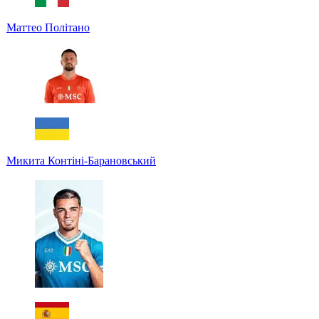
Маттео Політано
Микита Контіні-Барановський