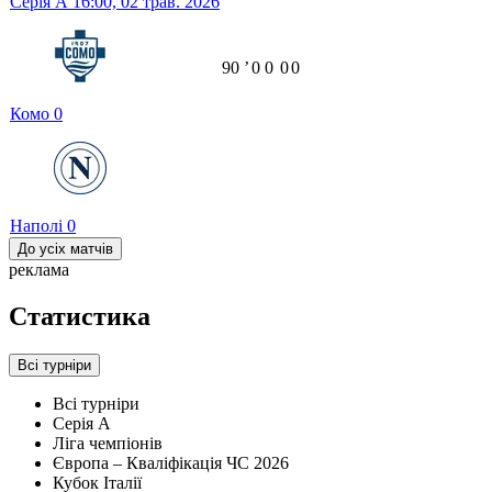
Серія А
16:00,
02 трав. 2026
90
ʼ
0
0
0
0
Комо
0
Наполі
0
До усіх матчів
реклама
Статистика
Всі турніри
Всі турніри
Серія А
Ліга чемпіонів
Європа – Кваліфікація ЧС 2026
Кубок Італії