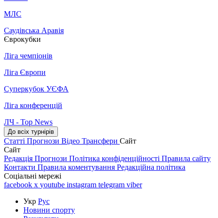
МЛС
Саудівська Аравія
Єврокубки
Ліга чемпіонів
Ліга Європи
Суперкубок УЄФА
Ліга конференцій
ЛЧ - Top News
До всіх турнірів
Статті
Прогнози
Відео
Трансфери
Сайт
Сайт
Редакція
Прогнози
Політика конфіденційності
Правила сайту
Контакти
Правила коментування
Редакційна політика
Соціальні мережі
facebook
x
youtube
instagram
telegram
viber
Укр
Рус
Новини спорту