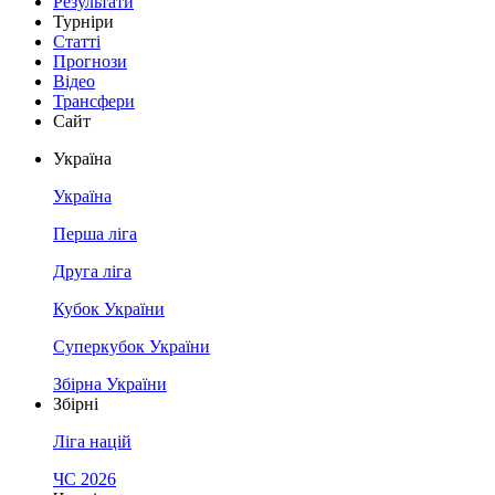
Результати
Турніри
Статті
Прогнози
Відео
Трансфери
Сайт
Україна
Україна
Перша ліга
Друга ліга
Кубок України
Суперкубок України
Збірна України
Збірні
Ліга націй
ЧС 2026