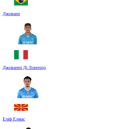
Джоване
Джованні Ді Лоренцо
Еліф Елмас