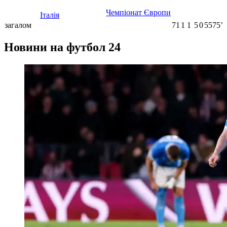
Чемпіонат Європи
Італія
загалом
71
1
1
5
0
5575ʼ
Новини на футбол 24