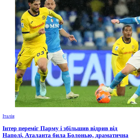
Італія
Інтер переміг Парму і збільшив відрив від
Наполі, Аталанта била Болонью, драматична