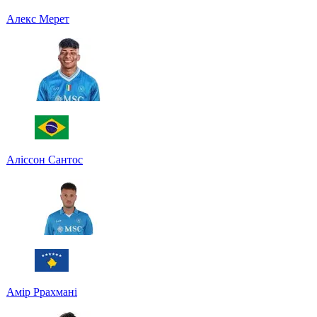
Алекс Мерет
Аліссон Сантос
Амір Ррахмані