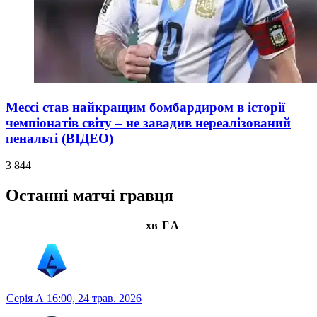
Мессі став найкращим бомбардиром в історії
чемпіонатів світу – не завадив нереалізований
пенальті (ВІДЕО)
3 844
Останні матчі гравця
хв
Г
А
Серія А
16:00,
24 трав. 2026