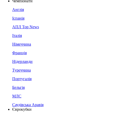
Чемпіонати
Англія
Іспанія
АПЛ Top News
Італія
Німеччина
Франція
Нідерланди
Туреччина
Португалія
Бельгія
МЛС
Саудівська Аравія
Єврокубки