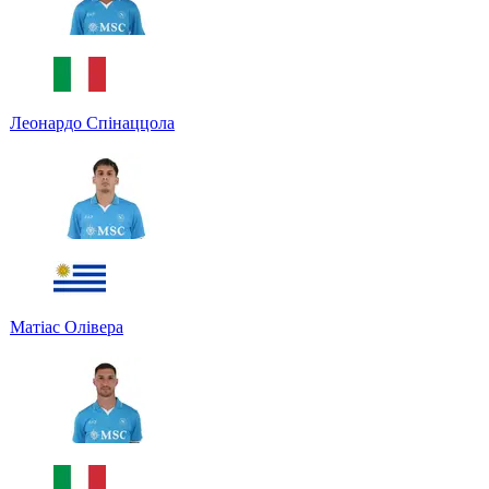
Леонардо Спінаццола
Матіас Олівера