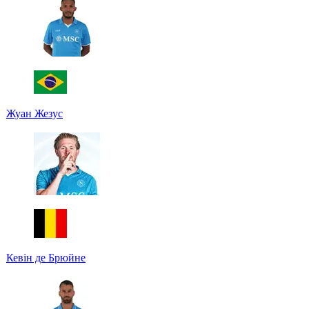
Жуан Жезус
Кевін де Брюйне