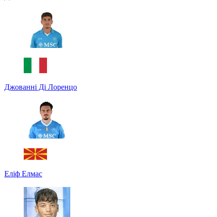
Джованні Ді Лоренцо
Еліф Елмас