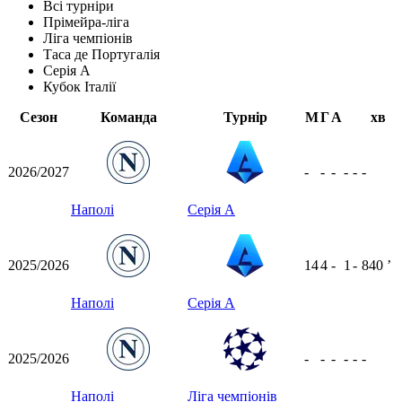
Всі турніри
Прімейра-ліга
Ліга чемпіонів
Таса де Португалія
Серія А
Кубок Італії
Сезон
Команда
Турнір
М
Г
А
хв
2026/2027
-
-
-
-
-
-
Наполі
Серія А
2025/2026
14
4
-
1
-
840
ʼ
Наполі
Серія А
2025/2026
-
-
-
-
-
-
Наполі
Ліга чемпіонів