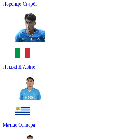
Лоренцо Сгарбі
Луїджі Д'Авіно
Матіас Олівера