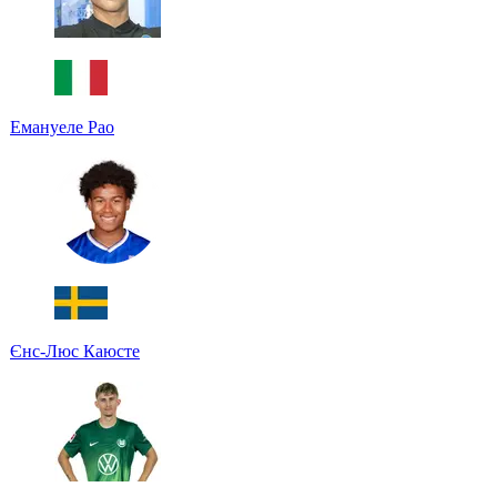
Емануеле Рао
Єнс-Люс Каюсте