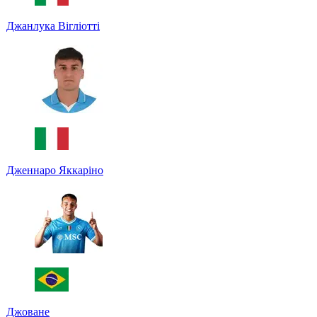
Джанлука Вігліотті
Дженнаро Яккаріно
Джоване