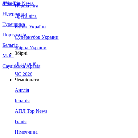
Франція
ЛЧ - Top News
Перша ліга
Нідерланди
Друга ліга
Туреччина
Кубок України
Португалія
Суперкубок України
Бельгія
Збірна України
Збірні
МЛС
Ліга націй
Саудівська Аравія
ЧС 2026
Чемпіонати
Англія
Іспанія
АПЛ Top News
Італія
Німеччина