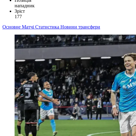
Позиція
нападник
Зріст
177
Основне
Матчі
Статистика
Новини
трансфери