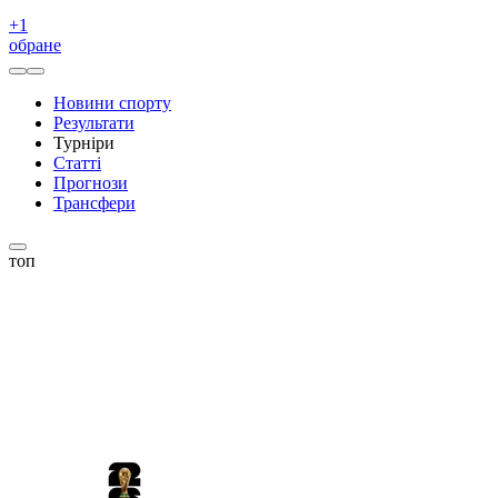
+
1
обране
Новини спорту
Результати
Турніри
Статті
Прогнози
Трансфери
топ