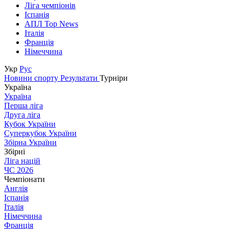
Ліга чемпіонів
Іспанія
АПЛ Top News
Італія
Франція
Німеччина
Укр
Рус
Новини спорту
Результати
Турніри
Україна
Україна
Перша ліга
Друга ліга
Кубок України
Суперкубок України
Збірна України
Збірні
Ліга націй
ЧС 2026
Чемпіонати
Англія
Іспанія
Італія
Німеччина
Франція