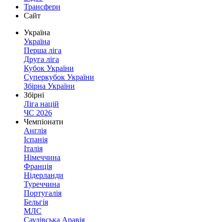
Трансфери
Сайт
Україна
Україна
Перша ліга
Друга ліга
Кубок України
Суперкубок України
Збірна України
Збірні
Ліга націй
ЧС 2026
Чемпіонати
Англія
Іспанія
Італія
Німеччина
Франція
Нідерланди
Туреччина
Португалія
Бельгія
МЛС
Саудівська Аравія