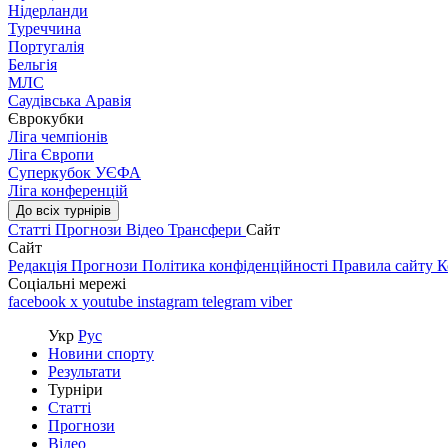
Нідерланди
Туреччина
Португалія
Бельгія
МЛС
Саудівська Аравія
Єврокубки
Ліга чемпіонів
Ліга Європи
Суперкубок УЄФА
Ліга конференцій
До всіх турнірів
Статті
Прогнози
Відео
Трансфери
Сайт
Сайт
Редакція
Прогнози
Політика конфіденційності
Правила сайту
К
Соціальні мережі
facebook
x
youtube
instagram
telegram
viber
Укр
Рус
Новини спорту
Результати
Турніри
Статті
Прогнози
Відео