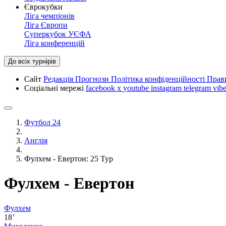
Єврокубки
Ліга чемпіонів
Ліга Європи
Суперкубок УЄФА
Ліга конференцій
До всіх турнірів
Сайт
Редакція
Прогнози
Політика конфіденційності
Прав
Соціальні мережі
facebook
x
youtube
instagram
telegram
vibe
Футбол 24
Англія
Фулхем - Евертон: 25 Тур
Фулхем - Евертон
Фулхем
18’