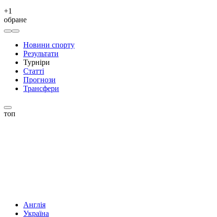
+
1
обране
Новини спорту
Результати
Турніри
Статті
Прогнози
Трансфери
топ
Англія
Україна