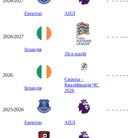
2026/2027
-
-
-
-
-
-
Евертон
АПЛ
2026/2027
-
-
-
-
-
-
Ірландія
Ліга націй
2026
-
-
-
-
-
-
Європа –
Кваліфікація ЧС
Ірландія
2026
2025/2026
-
-
-
-
-
-
Евертон
АПЛ