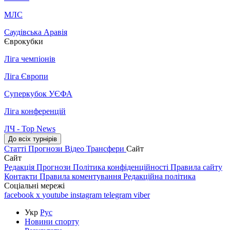
МЛС
Саудівська Аравія
Єврокубки
Ліга чемпіонів
Ліга Європи
Суперкубок УЄФА
Ліга конференцій
ЛЧ - Top News
До всіх турнірів
Статті
Прогнози
Відео
Трансфери
Сайт
Сайт
Редакція
Прогнози
Політика конфіденційності
Правила сайту
Контакти
Правила коментування
Редакційна політика
Соціальні мережі
facebook
x
youtube
instagram
telegram
viber
Укр
Рус
Новини спорту