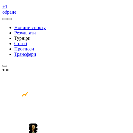
+
1
обране
Новини спорту
Результати
Турніри
Статті
Прогнози
Трансфери
топ