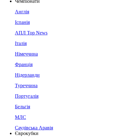
Чемпіонати
Англія
Іспанія
АПЛ Top News
Італія
Німеччина
Франція
Нідерланди
Туреччина
Португалія
Бельгія
МЛС
Саудівська Аравія
Єврокубки