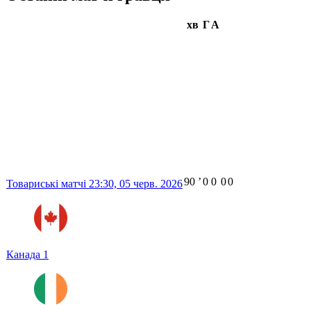
хв
Г
А
90
ʼ
0
0
0
0
Товариські матчі
23:30,
05 черв. 2026
Канада
1