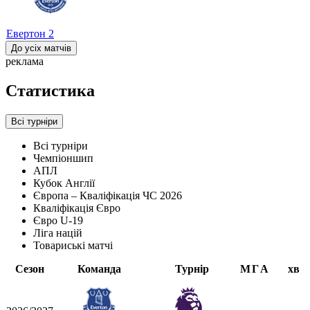
Евертон
2
До усіх матчів
реклама
Статистика
Всі турніри
Всі турніри
Чемпіоншип
АПЛ
Кубок Англії
Європа – Кваліфікація ЧС 2026
Кваліфікація Євро
Євро U-19
Ліга націй
Товариські матчі
Сезон
Команда
Турнір
М
Г
А
хв