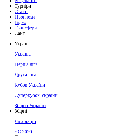
Результати
Турніри
Статті
Прогнози
Відео
Трансфери
Сайт
Україна
Україна
Перша ліга
Друга ліга
Кубок України
Суперкубок України
Збірна України
Збірні
Ліга націй
ЧС 2026