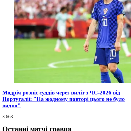
Модріч розніс суддів через виліт з ЧС-2026 від
Португалії: "На жодному повторі цього не було
видно"
3 663
Останні матчі гравця