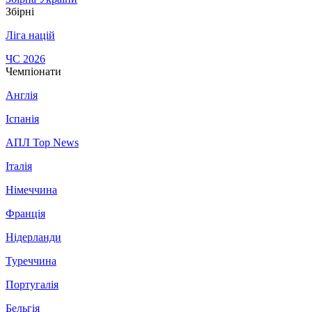
Збірні
Ліга націй
ЧС 2026
Чемпіонати
Англія
Іспанія
АПЛ Top News
Італія
Німеччина
Франція
Нідерланди
Туреччина
Португалія
Бельгія