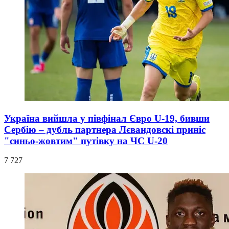
Україна вийшла у півфінал Євро U-19, бивши
Сербію – дубль партнера Лєвандовскі приніс
"синьо-жовтим" путівку на ЧС U-20
7 727