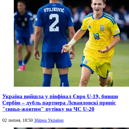
Україна вийшла у півфінал Євро U-19, бивши
Сербію – дубль партнера Лєвандовскі приніс
"синьо-жовтим" путівку на ЧС U-20
02 липня, 18:50
Збірна України