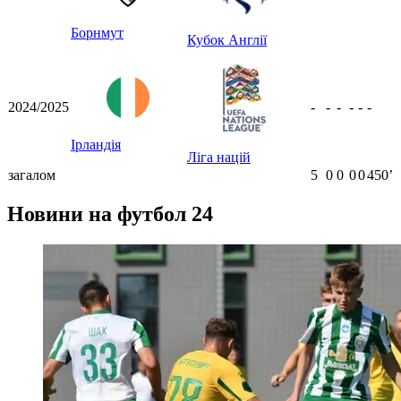
Борнмут
Кубок Англії
2024/2025
-
-
-
-
-
-
Ірландія
Ліга націй
загалом
5
0
0
0
0
450ʼ
Новини на футбол 24