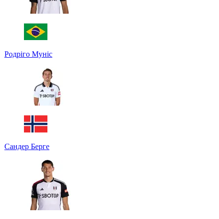
Родріго Муніс
Сандер Берге