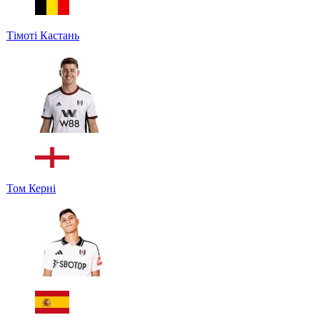
Тімоті Кастань
Том Керні