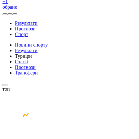
+
1
обране
Результати
Прогнози
Спорт
Новини спорту
Результати
Турніри
Статті
Прогнози
Трансфери
топ