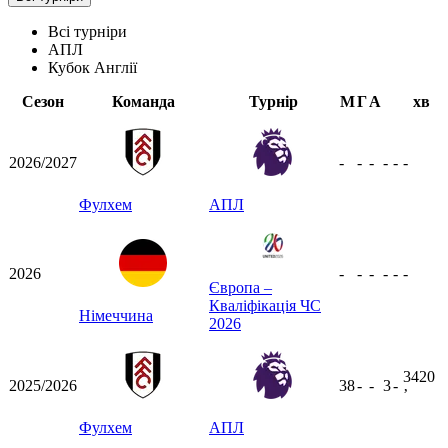
Всі турніри
АПЛ
Кубок Англії
Сезон
Команда
Турнір
М
Г
А
хв
2026/2027
-
-
-
-
-
-
Фулхем
АПЛ
2026
-
-
-
-
-
-
Європа –
Кваліфікація ЧС
Німеччина
2026
3420
2025/2026
38
-
-
3
-
ʼ
Фулхем
АПЛ