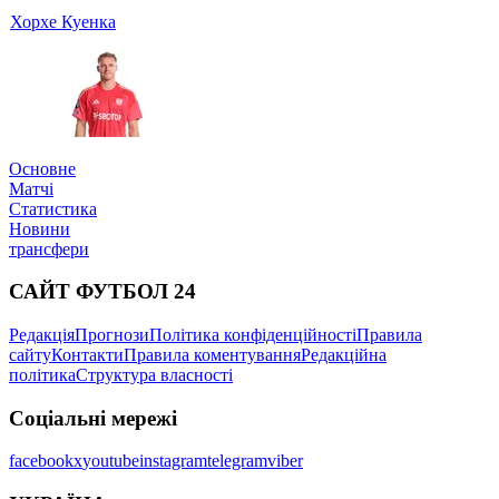
Хорхе Куенка
Основне
Матчі
Статистика
Новини
трансфери
САЙТ ФУТБОЛ 24
Редакція
Прогнози
Політика конфіденційності
Правила
сайту
Контакти
Правила коментування
Редакційна
політика
Структура власності
Соціальні мережі
facebook
x
youtube
instagram
telegram
viber