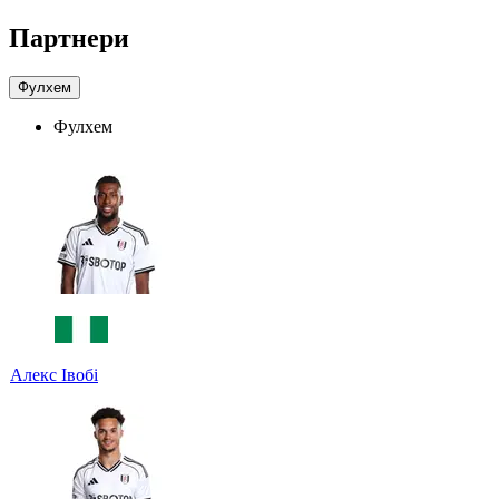
Партнери
Фулхем
Фулхем
Алекс Івобі