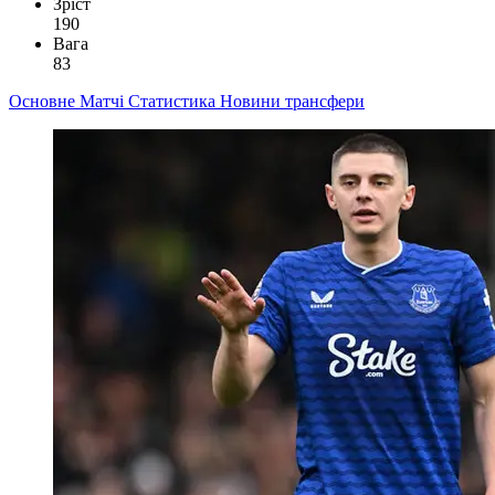
Зріст
190
Вага
83
Основне
Матчі
Статистика
Новини
трансфери