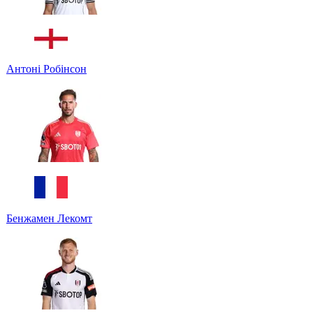
Антоні Робінсон
Бенжамен Лекомт