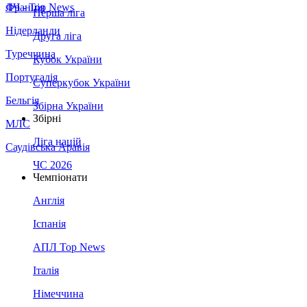
Франція
ЛЧ - Top News
Перша ліга
Нідерланди
Друга ліга
Туреччина
Кубок України
Португалія
Суперкубок України
Бельгія
Збірна України
Збірні
МЛС
Ліга націй
Саудівська Аравія
ЧС 2026
Чемпіонати
Англія
Іспанія
АПЛ Top News
Італія
Німеччина