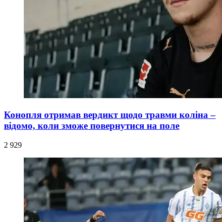
Конопля отримав вердикт щодо травми коліна –
відомо, коли зможе повернутися на поле
2 929