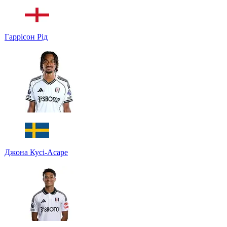
Гаррісон Рід
Джона Кусі-Асаре