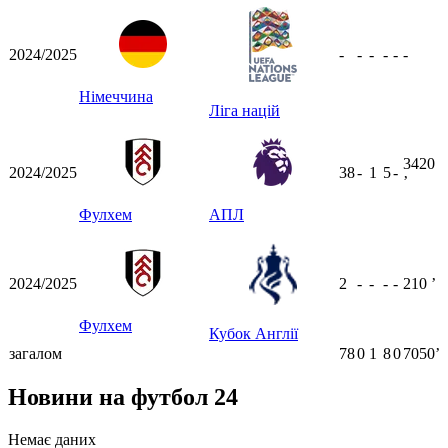
2024/2025
-
-
-
-
-
-
Німеччина
Ліга націй
3420
2024/2025
38
-
1
5
-
ʼ
Фулхем
АПЛ
2024/2025
2
-
-
-
-
210
ʼ
Фулхем
Кубок Англії
загалом
78
0
1
8
0
7050ʼ
Новини на футбол 24
Немає даних