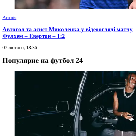
Англія
Автогол та асист Миколенка у відеоогляді матчу
Фулхем – Евертон – 1:2
07 лютого, 18:36
Популярне на футбол 24