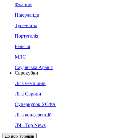
Франція
Нідерланди
Туреччина
Португалія
Бельгія
МЛС
Саудівська Аравія
Єврокубки
Ліга чемпіонів
Ліга Європи
Суперкубок УЄФА
Ліга конференцій
ЛЧ - Top News
До всіх турнірів