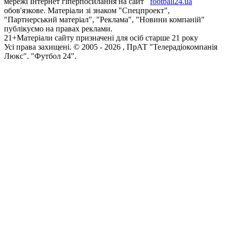
мережі Інтернет гіперпосилання на сайт
football24.ua
обов'язкове. Матеріали зі знаком "Спецпроект",
"Партнерський матеріал", "Реклама", "Новини компаній"
публікуємо на правах реклами.
21+
Матеріали сайту призначені для осіб старше 21 року
Усi права захищенi. © 2005 -
2026
, ПрАТ "Телерадіокомпанія
Люкс". "Футбол 24".