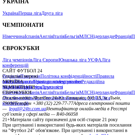
УКРАЇНА
Україна
Перша ліга
Друга ліга
ЧЕМПІОНАТИ
Німеччина
Іспанія
Англія
Італія
Бельгія
МЛС
Нідерланди
Франція
П
ЄВРОКУБКИ
Ліга чемпіонів
Ліга Європи
Юнацька ліга УЄФА
Ліга
конференцій
САЙТ ФУТБОЛ 24
Редакція
Соціальні мережі
Прогнози
Політика конфіденційності
Правила
сайту
facebook
УКРАЇНА
Контакти
x
youtube
Правила коментування
instagram
telegram
viber
Редакційна
політика
Україна
ЧЕМПІОНАТИ
Перша ліга
Структура власності
Друга ліга
Німеччина
ЄВРОКУБКИ
Іспанія
Англія
Італія
Бельгія
МЛС
Нідерланди
Франція
П
Ліга чемпіонів
Онлайн-медіа «Футбол 24»
Ліга Європи
Юнацька ліга УЄФА
пл. Галицька, буд. 15, м. Львів,
Ліга
конференцій
79008
Телефон +380 (32) 229-77-77
Адреса електронної пошти
—
legal@24tv.com.ua
Ідентифікатор онлайн-медіа в Реєстрі
суб’єктів у сфері медіа — R40-06058
21+
Матеріали сайту призначені для осіб старше 21 року
При цитуванні і використанні будь-яких матеріалів посилання
на "Футбол 24" обов'язкове. При цитуванні і використанні в