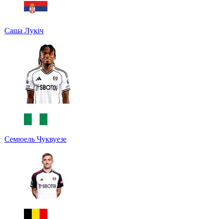
Саша Лукіч
Семюель Чуквуезе