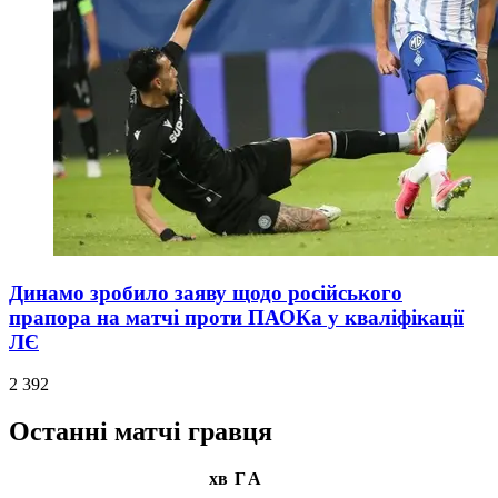
Динамо зробило заяву щодо російського
прапора на матчі проти ПАОКа у кваліфікації
ЛЄ
2 392
Останні матчі гравця
хв
Г
А