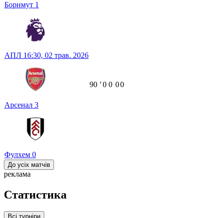
Борнмут
1
АПЛ
16:30,
02 трав. 2026
90
ʼ
0
0
0
0
Арсенал
3
Фулхем
0
До усіх матчів
реклама
Статистика
Всі турніри