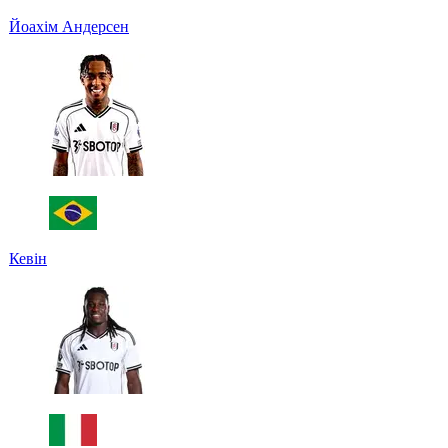
Йоахім Андерсен
Кевін