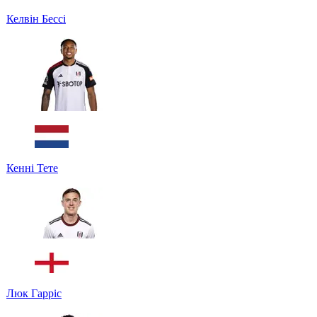
Келвін Бессі
Кенні Тете
Люк Гарріс