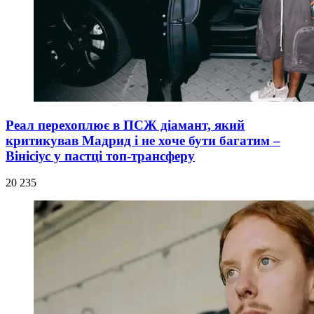
Реал перехоплює в ПСЖ діамант, який
критикував Мадрид і не хоче бути багатим –
Вінісіус у пастці топ-трансферу
20 235