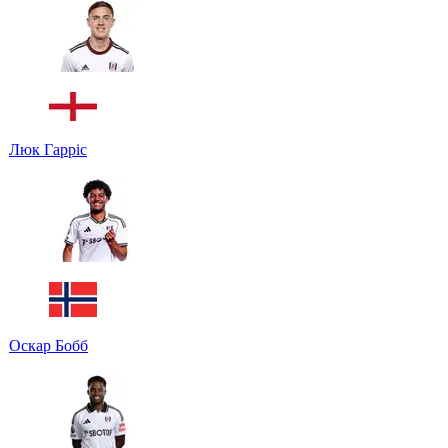
Люк Гарріс
Оскар Бобб