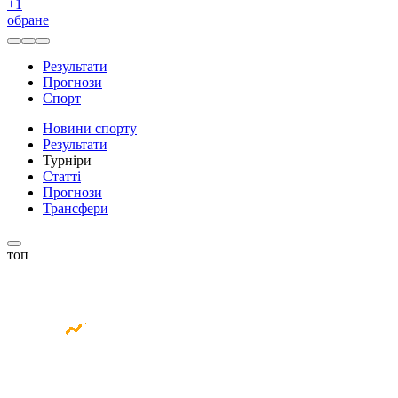
+
1
обране
Результати
Прогнози
Спорт
Новини спорту
Результати
Турніри
Статті
Прогнози
Трансфери
топ