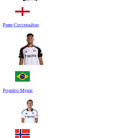
Раян Сессеньйон
Родріго Муніс