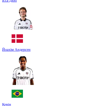
Ісса Діоп
Йоахім Андерсен
Кевін