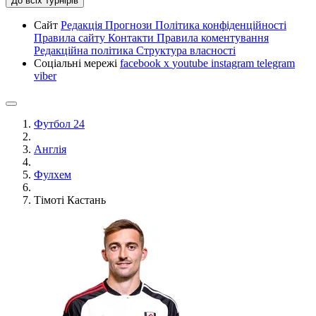
До всіх турнірів
Сайт
Редакція
Прогнози
Політика конфіденційності
Правила сайту
Контакти
Правила коментування
Редакційна політика
Структура власності
Соціальні мережі
facebook
x
youtube
instagram
telegram
viber
Футбол 24
Англія
Фулхем
Тімоті Кастань