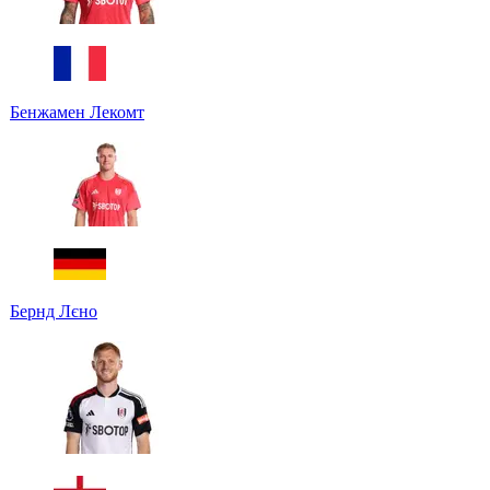
Бенжамен Лекомт
Бернд Лєно