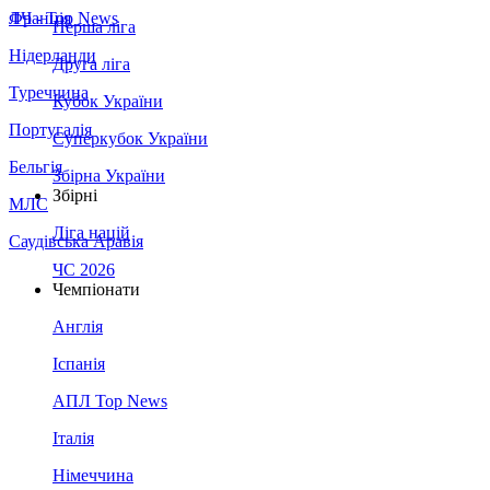
Франція
ЛЧ - Top News
Перша ліга
Нідерланди
Друга ліга
Туреччина
Кубок України
Португалія
Суперкубок України
Бельгія
Збірна України
Збірні
МЛС
Ліга націй
Саудівська Аравія
ЧС 2026
Чемпіонати
Англія
Іспанія
АПЛ Top News
Італія
Німеччина