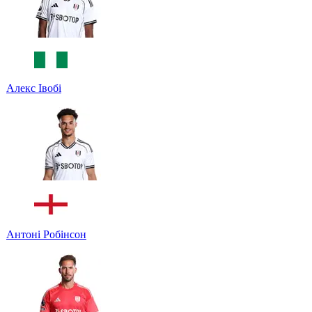
Алекс Івобі
Антоні Робінсон