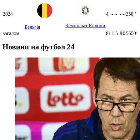
2024
4
-
-
-
-
358
ʼ
Чемпіонат Європи
Бельгія
загалом
81
1
5
8
0
5650ʼ
Новини на футбол 24