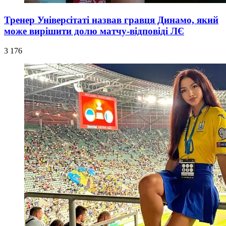
Тренер Універсітаті назвав гравця Динамо, який
може вирішити долю матчу-відповіді ЛЄ
3 176