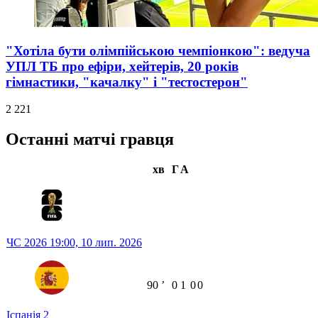
"Хотіла бути олімпійською чемпіонкою": ведуча
УПЛ ТБ про ефіри, хейтерів, 20 років
гімнастики, "качалку" і "тестостерон"
2 221
Останні матчі гравця
хв
Г
А
ЧС 2026
19:00,
10 лип. 2026
90
ʼ
0
1
0
0
Іспанія
2