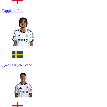
Гаррісон Рід
Джона Кусі-Асаре