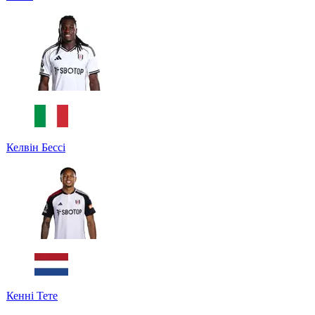
Келвін Бессі
Кенні Тете