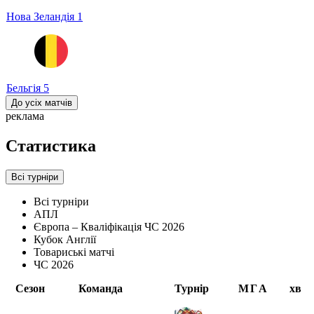
Нова Зеландія
1
Бельгія
5
До усіх матчів
реклама
Статистика
Всі турніри
Всі турніри
АПЛ
Європа – Кваліфікація ЧС 2026
Кубок Англії
Товариські матчі
ЧС 2026
Сезон
Команда
Турнір
М
Г
А
хв