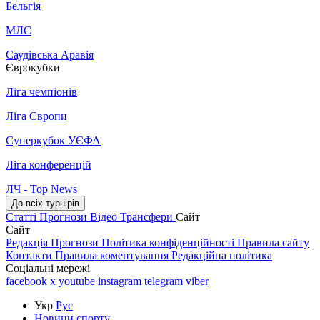
Бельгія
МЛС
Саудівська Аравія
Єврокубки
Ліга чемпіонів
Ліга Європи
Суперкубок УЄФА
Ліга конференцій
ЛЧ - Top News
До всіх турнірів
Статті
Прогнози
Відео
Трансфери
Сайт
Сайт
Редакція
Прогнози
Політика конфіденційності
Правила сайту
Контакти
Правила коментування
Редакційна політика
Соціальні мережі
facebook
x
youtube
instagram
telegram
viber
Укр
Рус
Новини спорту