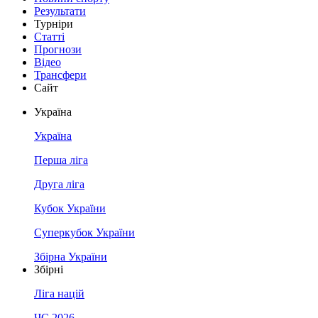
Результати
Турніри
Статті
Прогнози
Відео
Трансфери
Сайт
Україна
Україна
Перша ліга
Друга ліга
Кубок України
Суперкубок України
Збірна України
Збірні
Ліга націй
ЧС 2026