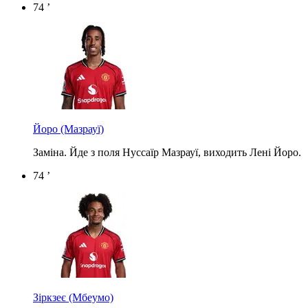
74 ’
Йоро
(Мазрауї)
Заміна. Йде з поля Нуссаїр Мазрауї, виходить Лені Йоро.
74 ’
Зіркзеє
(Мбеумо)