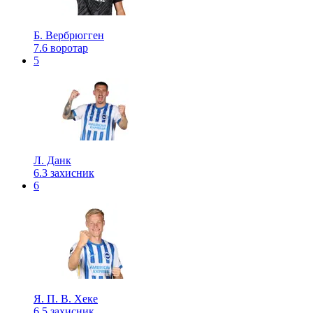
Б. Вербрюгген
7.6
воротар
5
Л. Данк
6.3
захисник
6
Я. П. В. Хеке
6.5
захисник