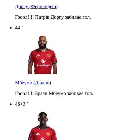
Доргу
(Фернандеш)
Гооол!!!! Патрік Доргу забиває гол.
44 ’
Мбеумо
(Діалло)
Гооол!!!! Браян Мбеумо забиває гол.
45+3 ’