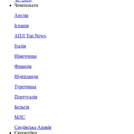
Чемпіонати
Англія
Іспанія
АПЛ Top News
Італія
Німеччина
Франція
Нідерланди
Туреччина
Португалія
Бельгія
МЛС
Саудівська Аравія
Єврокубки