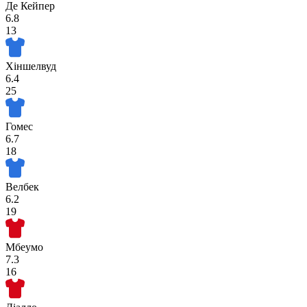
Де Кейпер
6.8
13
Хіншелвуд
6.4
25
Гомес
6.7
18
Велбек
6.2
19
Мбеумо
7.3
16