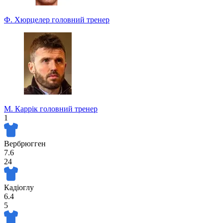
Ф. Хюрцелер
головний тренер
М. Каррік
головний тренер
1
Вербрюгген
7.6
24
Кадіоглу
6.4
5