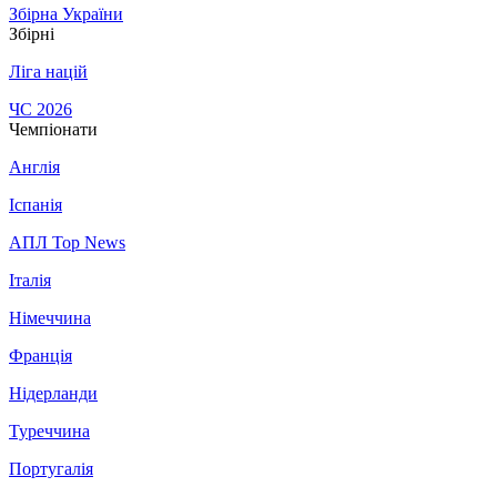
Збірна України
Збірні
Ліга націй
ЧС 2026
Чемпіонати
Англія
Іспанія
АПЛ Top News
Італія
Німеччина
Франція
Нідерланди
Туреччина
Португалія