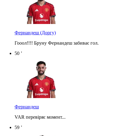
Фернандеш
(Доргу)
Гооол!!!! Бруну Фернандеш забиває гол.
50 ’
Фернандеш
VAR перевіряє момент...
59 ’