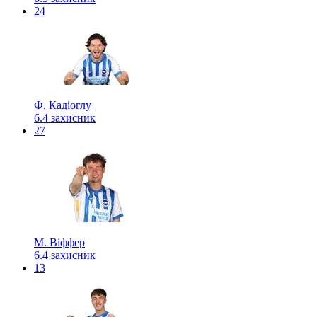
24
Ф. Кадіоглу
6.4
захисник
27
М. Віффер
6.4
захисник
13