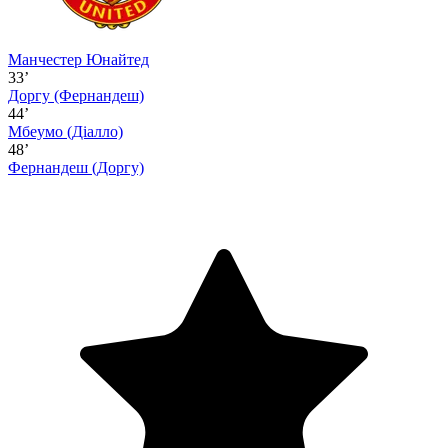
Манчестер Юнайтед
33’
Доргу
(Фернандеш)
44’
Мбеумо
(Діалло)
48’
Фернандеш
(Доргу)