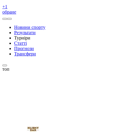
+
1
обране
Новини спорту
Результати
Турніри
Статті
Прогнози
Трансфери
топ