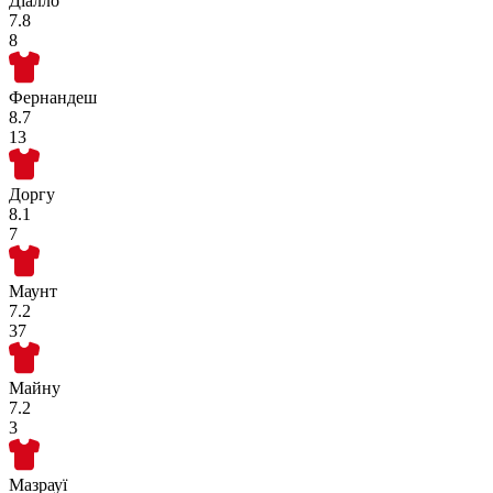
Діалло
7.8
8
Фернандеш
8.7
13
Доргу
8.1
7
Маунт
7.2
37
Майну
7.2
3
Мазрауї