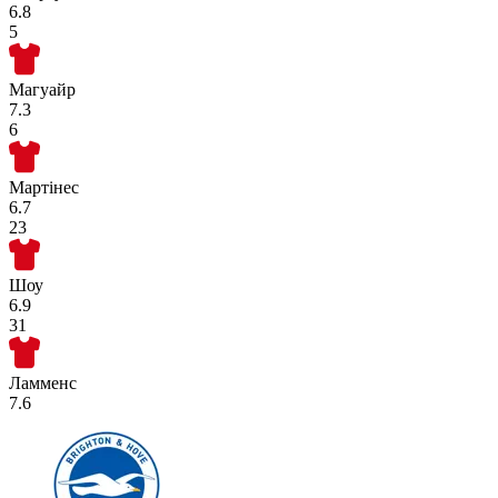
6.8
5
Магуайр
7.3
6
Мартінес
6.7
23
Шоу
6.9
31
Ламменс
7.6