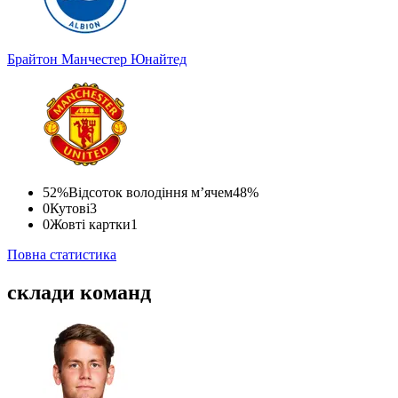
Брайтон
Манчестер Юнайтед
52%
Відсоток володіння м’ячем
48%
0
Кутові
3
0
Жовті картки
1
Повна статистика
склади команд