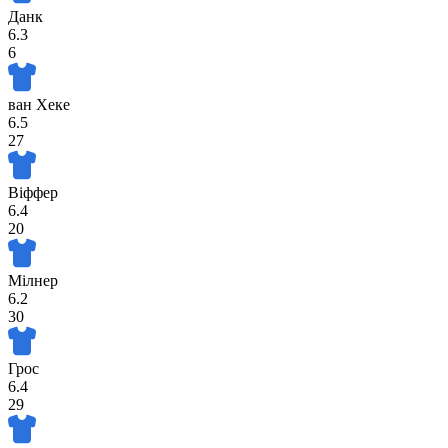
Данк
6.3
6
ван Хеке
6.5
27
Віффер
6.4
20
Мілнер
6.2
30
Грос
6.4
29