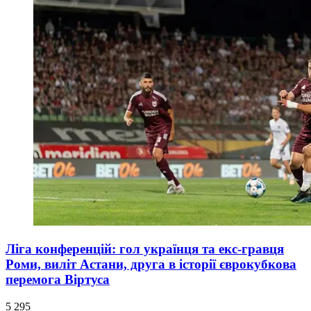
Ліга конференцій: гол українця та екс-гравця
Роми, виліт Астани, друга в історії єврокубкова
перемога Віртуса
5 295