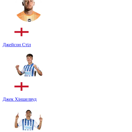
Джейсон Стіл
Джек Хіншелвуд