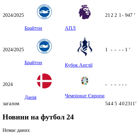
2024/2025
21
2
2
1
-
947
ʼ
Брайтон
АПЛ
2024/2025
1
-
-
-
-
1
ʼ
Брайтон
Кубок Англії
2024
-
-
-
-
-
-
Чемпіонат Європи
Данія
загалом
54
4
5
4
0
2311ʼ
Новини на футбол 24
Немає даних