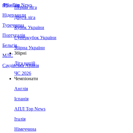
Франція
ЛЧ - Top News
Перша ліга
Нідерланди
Друга ліга
Туреччина
Кубок України
Португалія
Суперкубок України
Бельгія
Збірна України
Збірні
МЛС
Ліга націй
Саудівська Аравія
ЧС 2026
Чемпіонати
Англія
Іспанія
АПЛ Top News
Італія
Німеччина