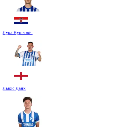
Лука Вушковіч
Льюїс Данк