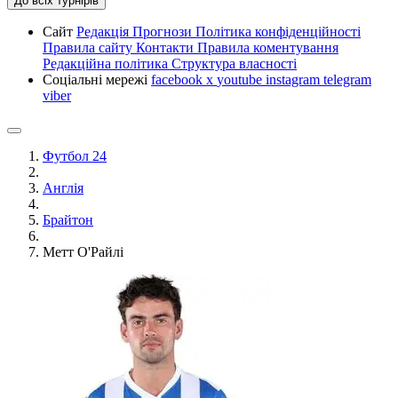
До всіх турнірів
Сайт
Редакція
Прогнози
Політика конфіденційності
Правила сайту
Контакти
Правила коментування
Редакційна політика
Структура власності
Соціальні мережі
facebook
x
youtube
instagram
telegram
viber
Футбол 24
Англія
Брайтон
Метт О'Райлі