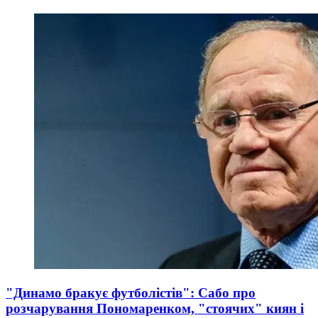
"Динамо бракує футболістів": Сабо про
розчарування Пономаренком, "стоячих" киян і