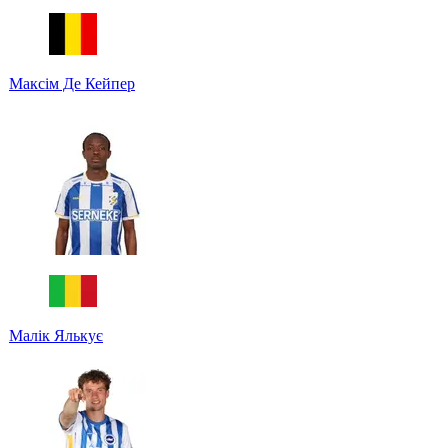
Максім Де Кейпер
Малік Ялькує