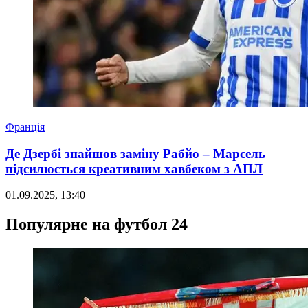
Франція
Де Дзербі знайшов заміну Рабйо – Марсель
підсилюється креативним хавбеком з АПЛ
01.09.2025, 13:40
Популярне на футбол 24