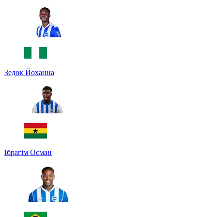
Зедок Йоханна
Ібрагім Осман