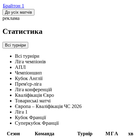
Брайтон
1
До усіх матчів
реклама
Статистика
Всі турніри
Всі турніри
Ліга чемпіонів
АПЛ
Чемпіоншип
Кубок Англії
Прем'єр-ліга
Ліга конференцій
Кваліфікація Євро
Товариські матчі
Європа – Кваліфікація ЧС 2026
Ліга 1
Кубок Франції
Суперкубок Франції
Сезон
Команда
Турнір
М
Г
А
хв