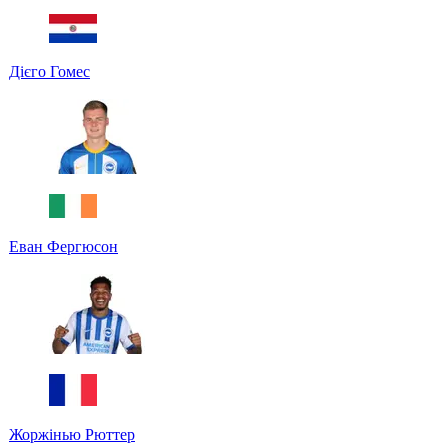
Дієго Гомес
Еван Фергюсон
Жоржінью Рюттер