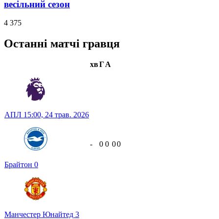
весільний сезон
4 375
Останні матчі гравця
хв
Г
А
АПЛ
15:00,
24 трав. 2026
-
0
0
0
0
Брайтон
0
Манчестер Юнайтед
3