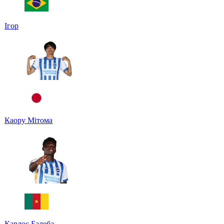
Ігор
Каору Мітома
Карлос Балеба