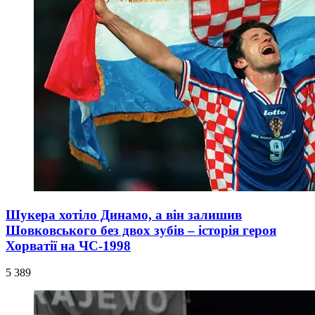
Шукера хотіло Динамо, а він залишив
Шовковського без двох зубів – історія героя
Хорватії на ЧС-1998
5 389