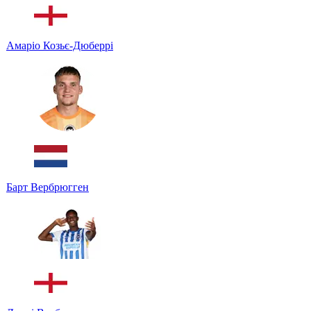
Амаріо Козьє-Дюберрі
Барт Вербрюгген