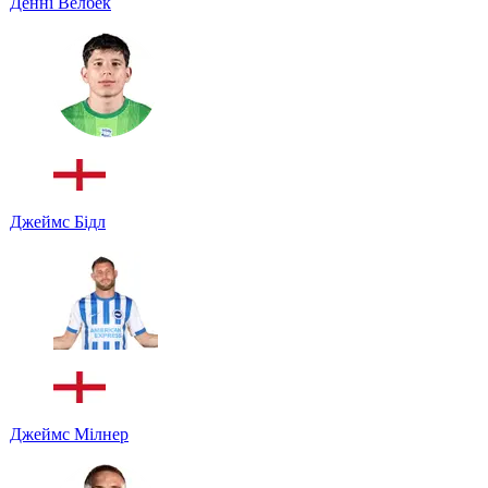
Денні Велбек
Джеймс Бідл
Джеймс Мілнер