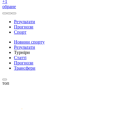
+
1
обране
Результати
Прогнози
Спорт
Новини спорту
Результати
Турніри
Статті
Прогнози
Трансфери
топ