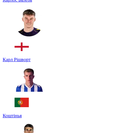
Карл Рішворт
Коштінья