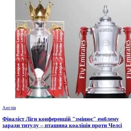
Англія
Фіналіст Ліги конференцій "змінює" емблему
заради титулу – пташина коаліція проти Челсі