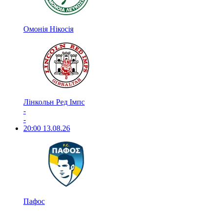
Омонія Нікосія
Лінкольн Ред Імпс
-
-
20:00
13.08.26
Пафос