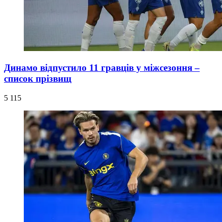
Динамо відпустило 11 гравців у міжсезоння –
список прізвищ
5 115