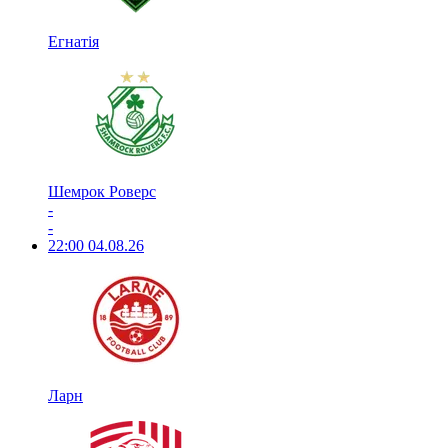
Егнатія
Шемрок Роверс
-
-
22:00
04.08.26
Ларн