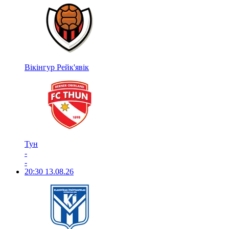
Вікінгур Рейк'явік
Тун
-
-
20:30
13.08.26