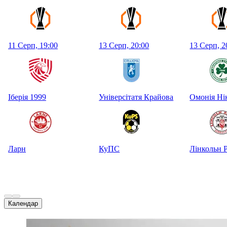
11 Серп, 19:00
13 Серп, 20:00
13 Серп, 2
Іберія 1999
Універсітатя Крайова
Омонія Ні
Ларн
КуПС
Лінкольн 
Календар