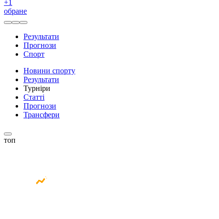
+
1
обране
Результати
Прогнози
Спорт
Новини спорту
Результати
Турніри
Статті
Прогнози
Трансфери
топ