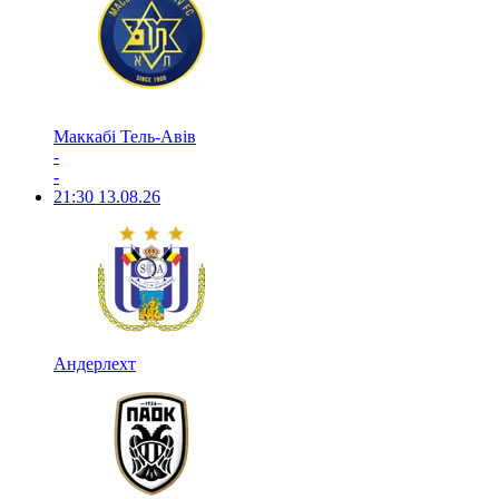
Маккабі Тель-Авів
-
-
21:30
13.08.26
Андерлехт