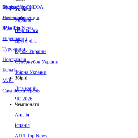
Збірна України
Італія
Суперкубок УЄФА
Україна
Німеччина
Ліга конференцій
Україна
Франція
ЛЧ - Top News
Перша ліга
Нідерланди
Друга ліга
Туреччина
Кубок України
Португалія
Суперкубок України
Бельгія
Збірна України
Збірні
МЛС
Ліга націй
Саудівська Аравія
ЧС 2026
Чемпіонати
Англія
Іспанія
АПЛ Top News