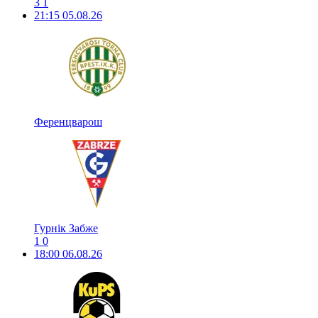
3
1
21:15
05.08.26
Ференцварош
Гурнік Забже
1
0
18:00
06.08.26