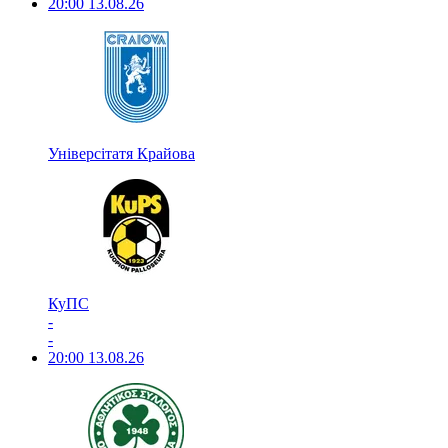
20:00
13.08.26
Універсітатя Крайова
КуПС
-
-
20:00
13.08.26