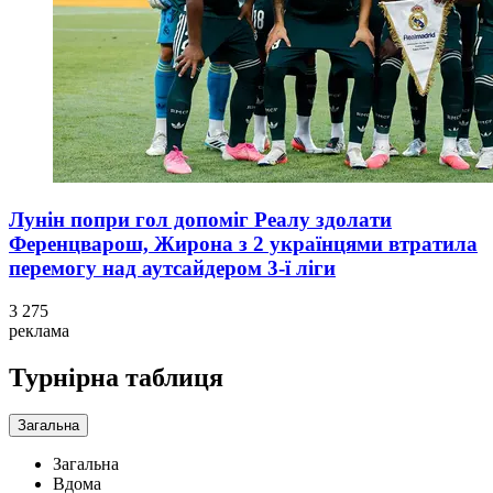
Лунін попри гол допоміг Реалу здолати
Ференцварош, Жирона з 2 українцями втратила
перемогу над аутсайдером 3-ї ліги
3 275
реклама
Турнірна таблиця
Загальна
Загальна
Вдома