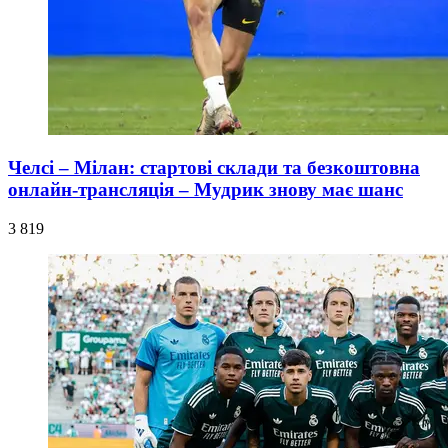
Челсі – Мілан: стартові склади та безкоштовна
онлайн-трансляція – Мудрик знову має шанс
3 819