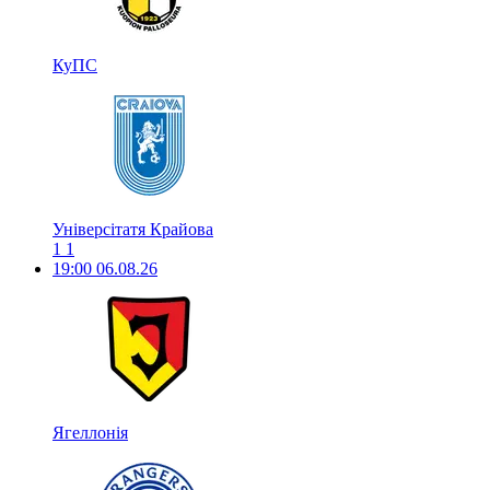
КуПС
Універсітатя Крайова
1
1
19:00
06.08.26
Ягеллонія