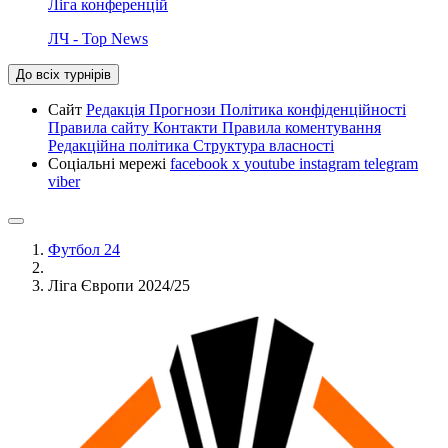
Ліга конференцій
ЛЧ - Top News
До всіх турнірів
Сайт
Редакція
Прогнози
Політика конфіденційності
Правила сайту
Контакти
Правила коментування
Редакційна політика
Структура власності
Соціальні мережі
facebook
x
youtube
instagram
telegram
viber
Футбол 24
Ліга Європи 2024/25