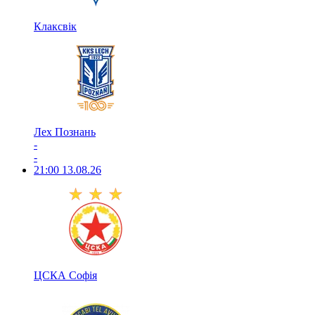
Клаксвік
Лех Познань
-
-
21:00
13.08.26
ЦСКА Софія