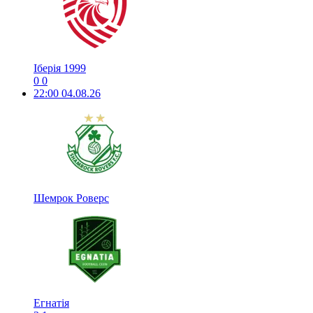
Іберія 1999
0
0
22:00
04.08.26
Шемрок Роверс
Егнатія