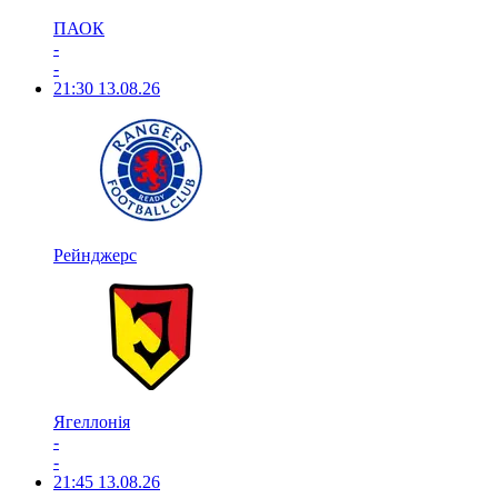
ПАОК
-
-
21:30
13.08.26
Рейнджерс
Ягеллонія
-
-
21:45
13.08.26