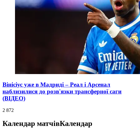
Вінісіус уже в Мадриді – Реал і Арсенал
наблизилися до розв'язки трансферної саги
(ВІДЕО)
2 872
Календар матчів
Календар