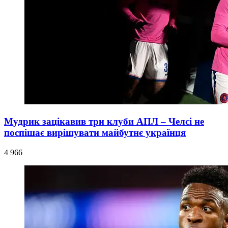
Мудрик зацікавив три клуби АПЛ – Челсі не
поспішає вирішувати майбутнє українця
4 966