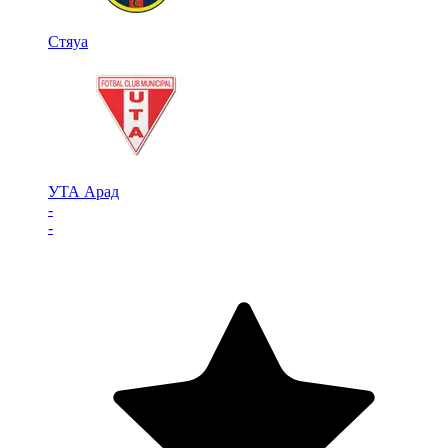
Стяуа
УТА Арад
-
-