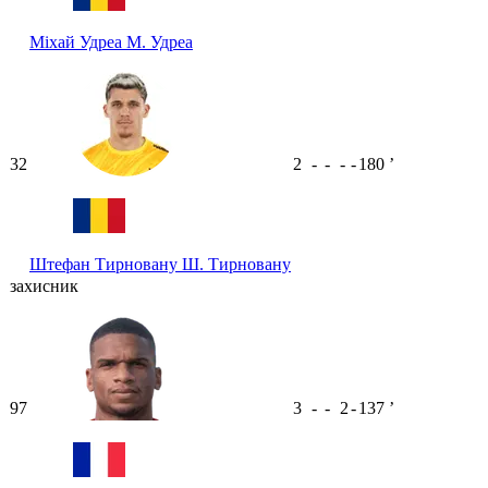
Міхай Удреа
М. Удреа
32
2
-
-
-
-
180
ʼ
Штефан Тирновану
Ш. Тирновану
захисник
97
3
-
-
2
-
137
ʼ