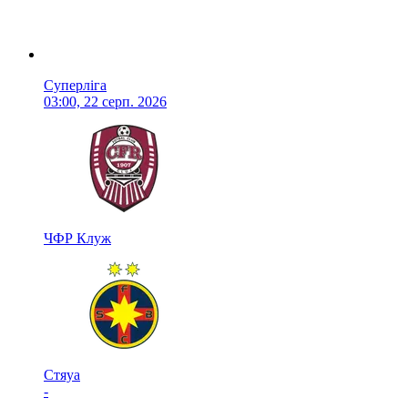
Суперліга
03:00, 22 серп. 2026
ЧФР Клуж
Стяуа
-
-