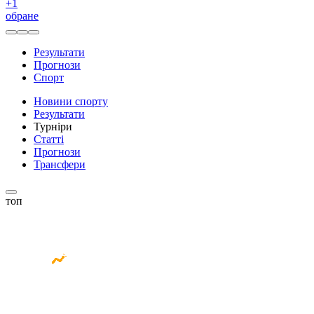
+
1
обране
Результати
Прогнози
Спорт
Новини спорту
Результати
Турніри
Статті
Прогнози
Трансфери
топ