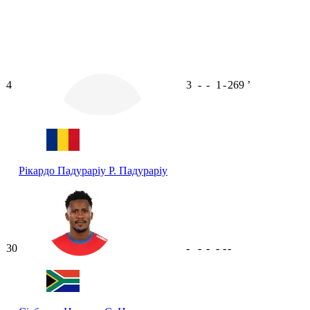
4
3
-
-
1
-
269
ʼ
Рікардо Падураріу
Р. Падураріу
30
-
-
-
-
-
-