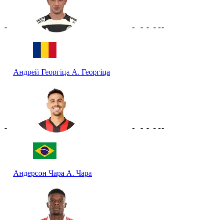
-
-
-
-
-
-
-
Андрей Георгіца
А. Георгіца
-
-
-
-
-
-
-
Андерсон Чара
А. Чара