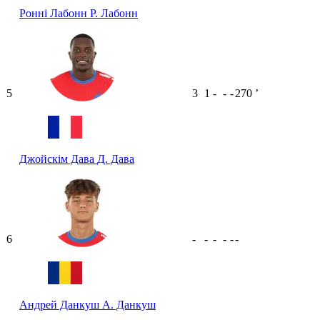
Ронні Лабонн
Р. Лабонн
5
3
1
-
-
-
270
ʼ
Джойскім Дава
Д. Дава
6
-
-
-
-
-
-
Андрей Данкуш
А. Данкуш