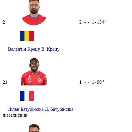
2
2
-
-
1
-
134
ʼ
Валентін Крецу
В. Крецу
21
1
-
-
1
-
90
ʼ
Ділан Батубінсіка
Д. Батубінсіка
півзахисник