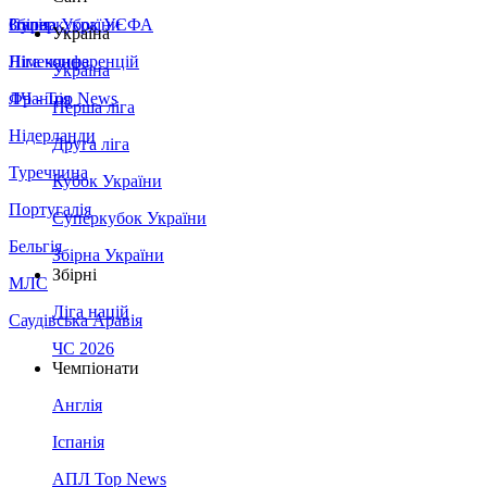
Збірна України
Італія
Суперкубок УЄФА
Україна
Німеччина
Ліга конференцій
Україна
Франція
ЛЧ - Top News
Перша ліга
Нідерланди
Друга ліга
Туреччина
Кубок України
Португалія
Суперкубок України
Бельгія
Збірна України
Збірні
МЛС
Ліга націй
Саудівська Аравія
ЧС 2026
Чемпіонати
Англія
Іспанія
АПЛ Top News