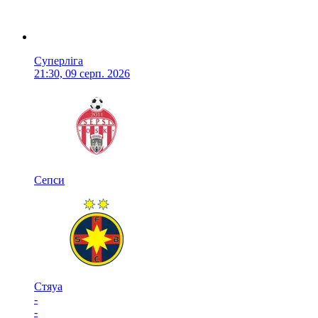
Суперліга
21:30, 09 серп. 2026
Сепси
Стяуа
-
-