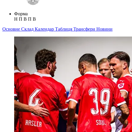
Форма
Н
П
В
П
В
Основне
Склад
Календар
Таблиця
Трансфери
Новини