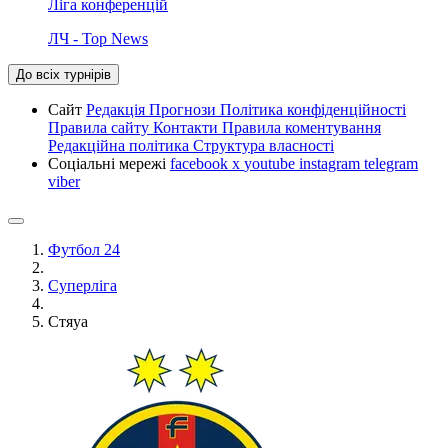
Ліга конференцій
ЛЧ - Top News
До всіх турнірів
Сайт
Редакція
Прогнози
Політика конфіденційності
Правила сайту
Контакти
Правила коментування
Редакційна політика
Структура власності
Соціальні мережі
facebook
x
youtube
instagram
telegram
viber
Футбол 24
Суперліга
Стяуа