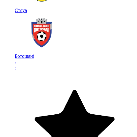
Стяуа
Ботошані
-
-