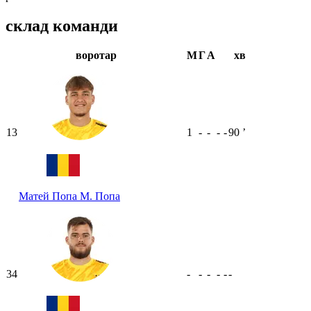
склад команди
воротар
М
Г
А
хв
13
1
-
-
-
-
90
ʼ
Матей Попа
М. Попа
34
-
-
-
-
-
-