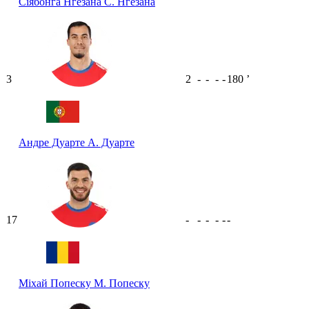
Сіябонга Нгезана
С. Нгезана
3
2
-
-
-
-
180
ʼ
Андре Дуарте
А. Дуарте
17
-
-
-
-
-
-
Міхай Попеску
М. Попеску