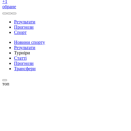
+
1
обране
Результати
Прогнози
Спорт
Новини спорту
Результати
Турніри
Статті
Прогнози
Трансфери
топ