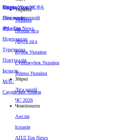
Збірна України
Італія
Суперкубок УЄФА
Україна
Німеччина
Ліга конференцій
Україна
Франція
ЛЧ - Top News
Перша ліга
Нідерланди
Друга ліга
Туреччина
Кубок України
Португалія
Суперкубок України
Бельгія
Збірна України
Збірні
МЛС
Ліга націй
Саудівська Аравія
ЧС 2026
Чемпіонати
Англія
Іспанія
АПЛ Top News