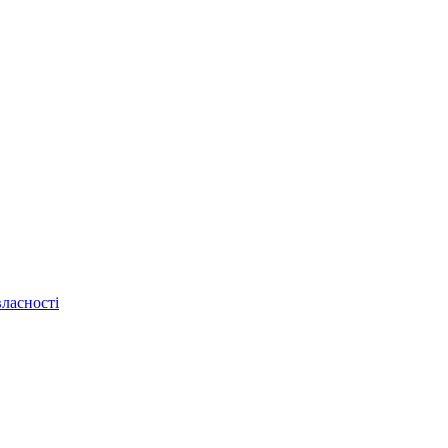
ласності