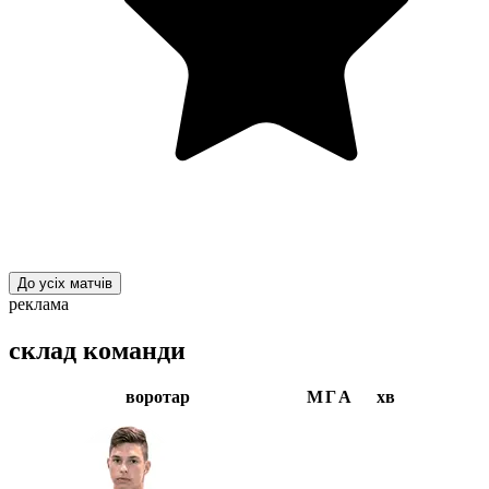
До усіх матчів
реклама
склад команди
воротар
М
Г
А
хв