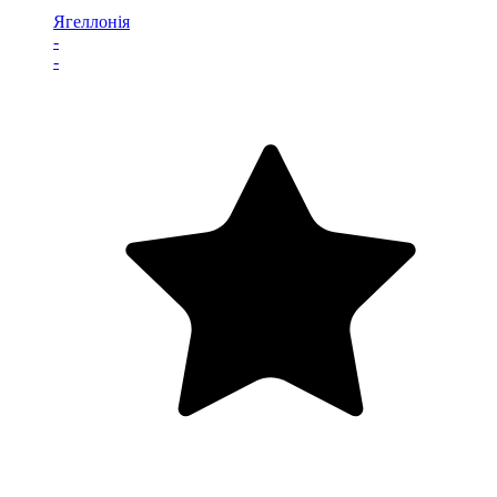
Ягеллонія
-
-