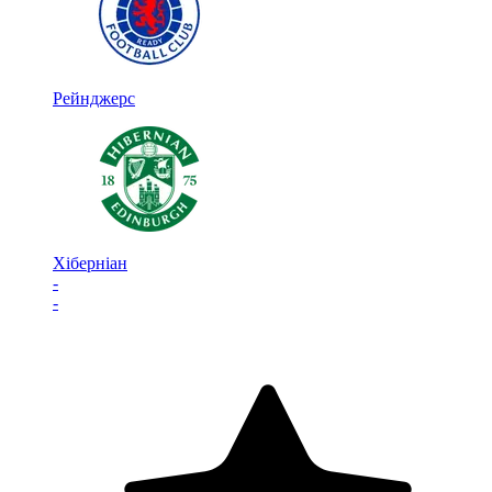
Рейнджерс
Хіберніан
-
-