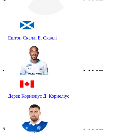
Ештон Скаллі
Е. Скаллі
-
-
-
-
-
-
-
Дерек Корнеліус
Д. Корнеліус
5
-
-
-
-
-
-