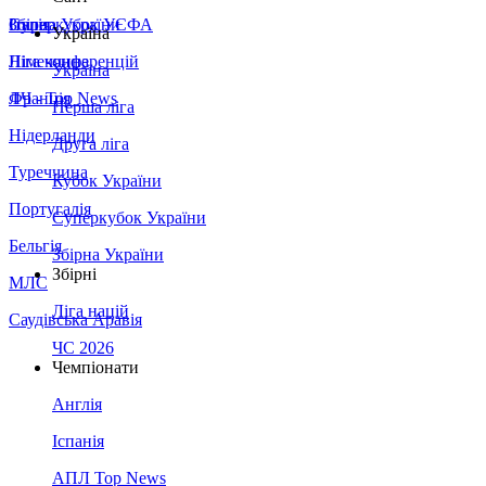
Збірна України
Італія
Суперкубок УЄФА
Україна
Німеччина
Ліга конференцій
Україна
Франція
ЛЧ - Top News
Перша ліга
Нідерланди
Друга ліга
Туреччина
Кубок України
Португалія
Суперкубок України
Бельгія
Збірна України
Збірні
МЛС
Ліга націй
Саудівська Аравія
ЧС 2026
Чемпіонати
Англія
Іспанія
АПЛ Top News