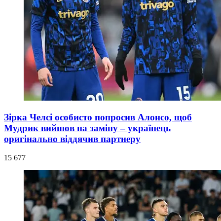
Зірка Челсі особисто попросив Алонсо, щоб
Мудрик вийшов на заміну – українець
оригінально віддячив партнеру
15 677