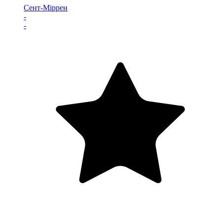
Сент-Міррен
-
-