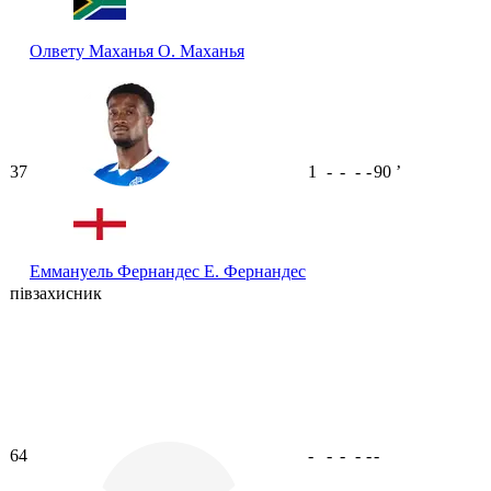
Олвету Маханья
О. Маханья
37
1
-
-
-
-
90
ʼ
Еммануель Фернандес
Е. Фернандес
півзахисник
64
-
-
-
-
-
-