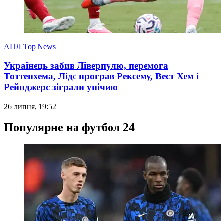
АПЛ Top News
Українець забив Ліверпулю, перемога
Тоттенхема, Лідс програв Рексему, Вест Хем і
Рейнджерс зіграли унічию
26 липня, 19:52
Популярне на футбол 24