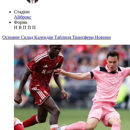
Стадіон
Айброкс
Форма
Н
В
П
П
П
Основне
Склад
Календар
Таблиця
Трансфери
Новини