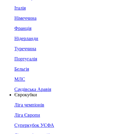
Італія
Німеччина
Франція
Нідерланди
Туреччина
Португалія
Бельгія
МЛС
Саудівська Аравія
Єврокубки
Ліга чемпіонів
Ліга Європи
Суперкубок УЄФА