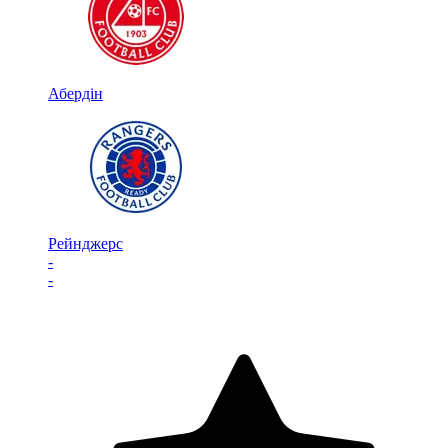
Абердін
Рейнджерс
-
-