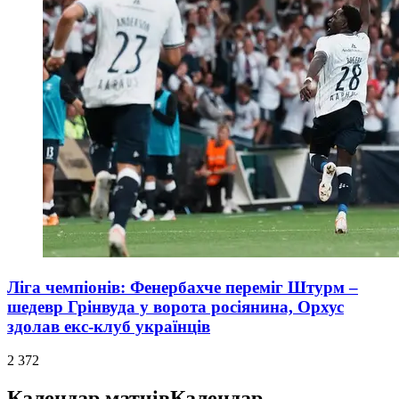
Ліга чемпіонів: Фенербахче переміг Штурм –
шедевр Грінвуда у ворота росіянина, Орхус
здолав екс-клуб українців
2 372
Календар матчів
Календар