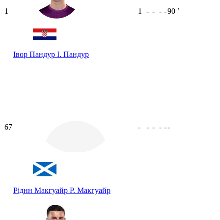
1
1
-
-
-
-
90
ʼ
Івор Пандур
І. Пандур
67
-
-
-
-
-
-
Ріднн Макгуайр
Р. Макгуайр