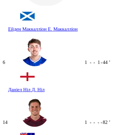
Ейден Маккалліон
Е. Маккалліон
6
1
-
-
1
-
44
ʼ
Даніел Ніл
Д. Ніл
14
1
-
-
-
-
82
ʼ