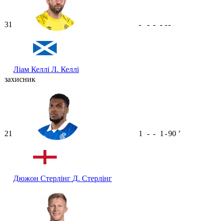
31
-
-
-
-
-
-
Ліам Келлі
Л. Келлі
захисник
21
1
-
-
1
-
90
ʼ
Дюжон Стерлінг
Д. Стерлінг