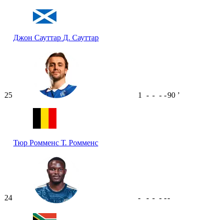
Джон Сауттар
Д. Сауттар
25
1
-
-
-
-
90
ʼ
Тюр Ромменс
Т. Ромменс
24
-
-
-
-
-
-