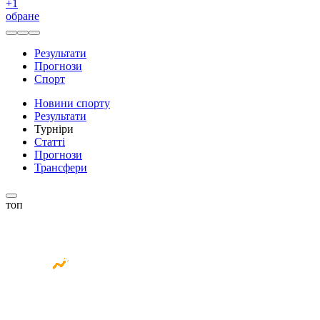
+
1
обране
Результати
Прогнози
Спорт
Новини спорту
Результати
Турніри
Статті
Прогнози
Трансфери
топ