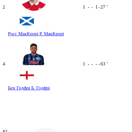
2
1
-
-
1
-
27
ʼ
Росс МакКрорі
Р. МакКрорі
4
1
-
-
-
-
63
ʼ
Бен Годфрі
Б. Годфрі
82
-
-
-
-
-
-