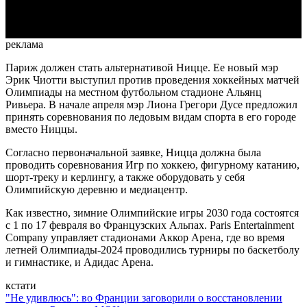
Video
реклама
Париж должен стать альтернативой Ницце. Ее новый мэр
Эрик Чиотти выступил против проведения хоккейных матчей
Олимпиады на местном футбольном стадионе Альянц
Ривьера. В начале апреля мэр Лиона Грегори Дусе предложил
принять соревнования по ледовым видам спорта в его городе
вместо Ниццы.
Согласно первоначальной заявке, Ницца должна была
проводить соревнования Игр по хоккею, фигурному катанию,
шорт-треку и керлингу, а также оборудовать у себя
Олимпийскую деревню и медиацентр.
Как известно, зимние Олимпийские игры 2030 года состоятся
с 1 по 17 февраля во Французских Альпах. Paris Entertainment
Company управляет стадионами Аккор Арена, где во время
летней Олимпиады-2024 проводились турниры по баскетболу
и гимнастике, и Адидас Арена.
кстати
"Не удивлюсь": во Франции заговорили о восстановлении