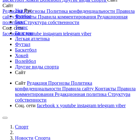
Сайт
Укр
Рус
Редакция
Прогнозы
Политика конфиденциальности
Правила
Футбол
сайту
Контакты
Правила комментирования
Редакционная
Бокс
политика
Структура собственности
Тенис
Соц. сети
Биатлон
facebook
x
youtube
instagram
telegram
viber
Легкая атлетика
Футзал
Баскетбол
Хокей
Волейбол
Другие виды спорта
Сайт
Сайт
Редакция
Прогнозы
Политика
конфиденциальности
Правила сайту
Контакты
Правила
комментирования
Редакционная политика
Структура
собственности
Соц. сети
facebook
x
youtube
instagram
telegram
viber
Спорт
Новости Cпорта