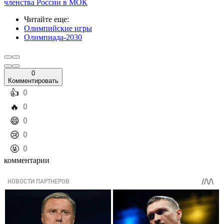
членства России в МОК
Читайте еще
:
Олимпийские игры
Олимпиада-2030
0
Комментировать
️👍
0
️🔥
0
️😄
0
️😢
0
️🤬
0
комментарии