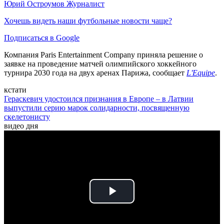
Юрий Остроумов
Журналист
Хочешь видеть наши футбольные новости чаще?
Подписаться в Google
Компания Paris Entertainment Company приняла решение о
заявке на проведение матчей олимпийского хоккейного
турнира 2030 года на двух аренах Парижа, сообщает
L'Equipe
.
кстати
Гераскевич удостоился признания в Европе – в Латвии
выпустили серию марок солидарности, посвященную
скелетонисту
видео дня
Play