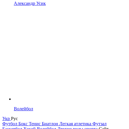
Александр Усик
Волейбол
Укр
Рус
Футбол
Бокс
Тенис
Биатлон
Легкая атлетика
Футзал
Баскетбол
Хокей
Волейбол
Другие виды спорта
Сайт