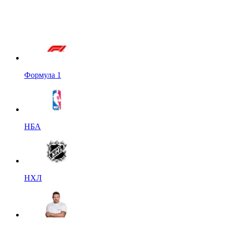
Формула 1
НБА
НХЛ