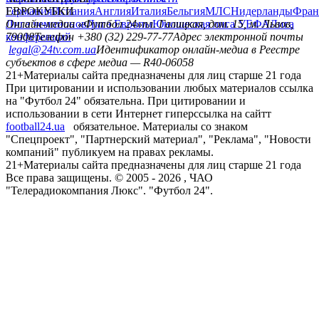
Германия
ЕВРОКУБКИ
Испания
Англия
Италия
Бельгия
МЛС
Нидерланды
Фран
Лига чемпионов
Онлайн-медиа «Футбол 24»
Лига Европы
пл. Галицкая, дом. 15, м. Львов,
Юношеская лига УЕФА
Лига
конференций
79008
Телефон +380 (32) 229-77-77
Адрес электронной почты
legal@24tv.com.ua
Идентификатор онлайн-медиа в Реестре
субъектов в сфере медиа — R40-06058
21+
Материалы сайта предназначены для лиц старше 21 года
При цитировании и использовании любых материалов ссылка
на "Футбол 24" обязательна. При цитировании и
использовании в сети Интернет гиперссылка на сайтт
football24.ua
обязательное. Материалы со знаком
"Спецпроект", "Партнерский материал", "Реклама", "Новости
компаний" публикуем на правах рекламы.
21+
Материалы сайта предназначены для лиц старше 21 года
Все права защищены. © 2005 -
2026
, ЧАО
"Телерадиокомпания Люкс". "Футбол 24".