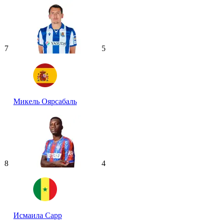
7
5
Микель Оярсабаль
8
4
Исмаила Сарр