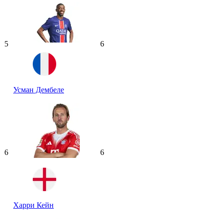
5
6
Усман Дембеле
6
6
Харри Кейн