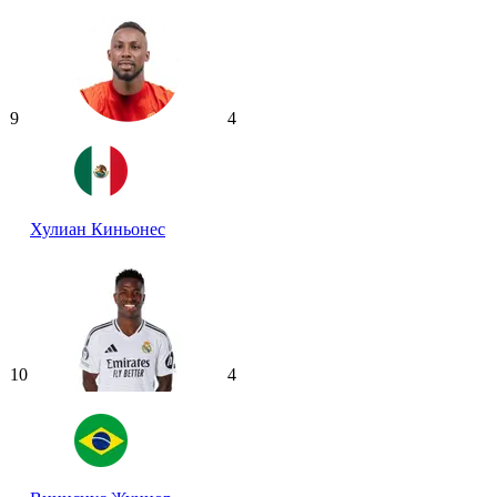
9
4
Хулиан Киньонес
10
4