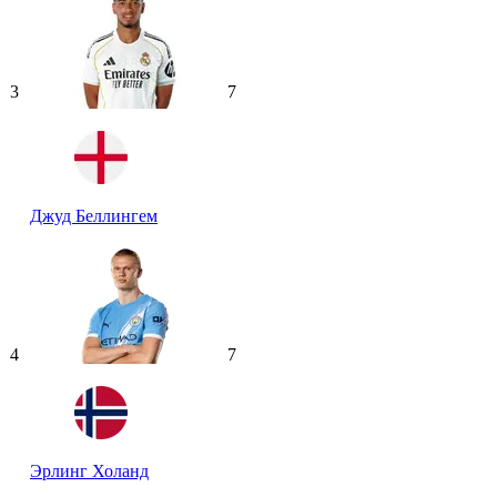
3
7
Джуд Беллингем
4
7
Эрлинг Холанд