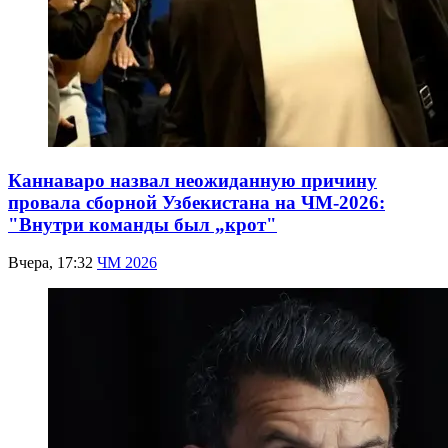
Каннаваро назвал неожиданную причину
провала сборной Узбекистана на ЧМ-2026:
"Внутри команды был „крот"
Вчера, 17:32
ЧМ 2026