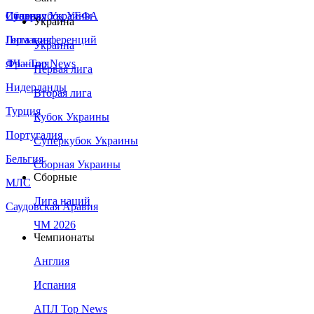
Сборная Украины
Италия
Суперкубок УЕФА
Украина
Германия
Лига конференций
Украина
Франция
ЛЧ - Top News
Первая лига
Нидерланды
Вторая лига
Турция
Кубок Украины
Португалия
Суперкубок Украины
Бельгия
Сборная Украины
Сборные
МЛС
Лига наций
Саудовская Аравия
ЧМ 2026
Чемпионаты
Англия
Испания
АПЛ Top News