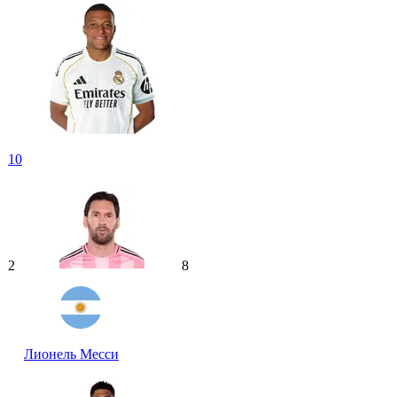
10
2
8
Лионель Месси