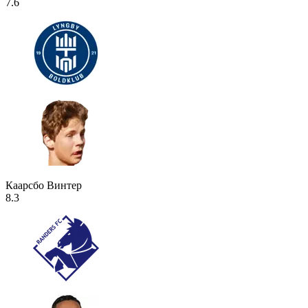
7.6
Каарсбо Винтер
8.3