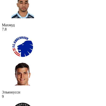
Махмуд
7.8
Эльюнусси
9