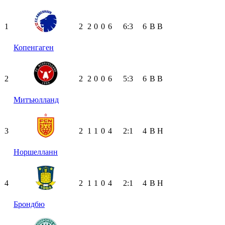
1
2
2
0
0
6
6:3
6
В
В
Копенгаген
2
2
2
0
0
6
5:3
6
В
В
Митъюлланд
3
2
1
1
0
4
2:1
4
В
Н
Норшелланн
4
2
1
1
0
4
2:1
4
В
Н
Брондбю