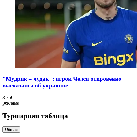
"Мудрик – чудак": игрок Челси откровенно
высказался об украинце
3 750
реклама
Турнирная таблица
Общая