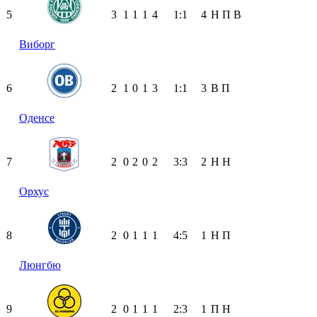
5
3
1
1
1
4
1:1
4
Н
П
В
Виборг
6
2
1
0
1
3
1:1
3
В
П
Оденсе
7
2
0
2
0
2
3:3
2
Н
Н
Орхус
8
2
0
1
1
1
4:5
1
Н
П
Люнгбю
9
2
0
1
1
1
2:3
1
П
Н