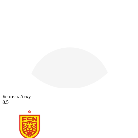
Бертель Аску
8.5