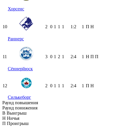
Хорсенс
10
2
0
1
1
1
1:2
1
П
Н
Раннерс
11
3
0
1
2
1
2:4
1
Н
П
П
Сённерйюск
12
2
0
1
1
1
2:4
1
П
Н
Силькеборг
Раунд повышения
Раунд понижения
В
Выигрыш
Н
Ничья
П
Проигрыш