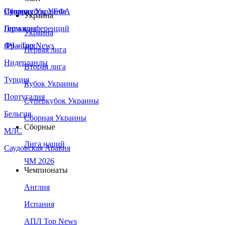
Сборная Украины
Италия
Суперкубок УЕФА
Украина
Германия
Лига конференций
Украина
Франция
ЛЧ - Top News
Первая лига
Нидерланды
Вторая лига
Турция
Кубок Украины
Португалия
Суперкубок Украины
Бельгия
Сборная Украины
Сборные
МЛС
Лига наций
Саудовская Аравия
ЧМ 2026
Чемпионаты
Англия
Испания
АПЛ Top News