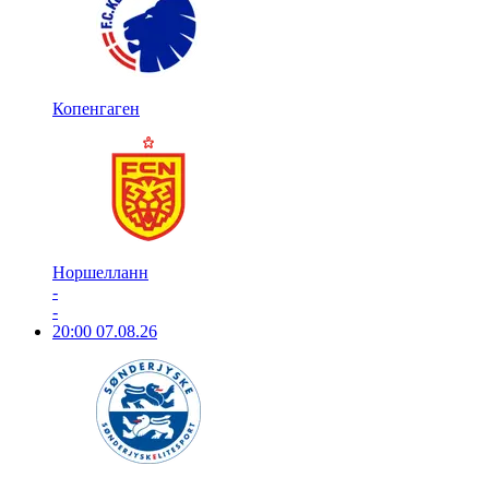
Копенгаген
Норшелланн
-
-
20:00
07.08.26