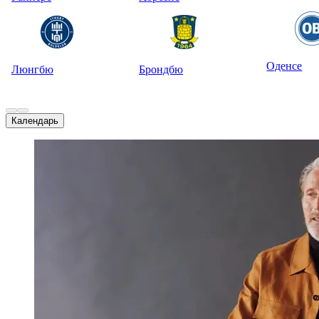
Оденсе
Люнгбю
Брондбю
Календарь