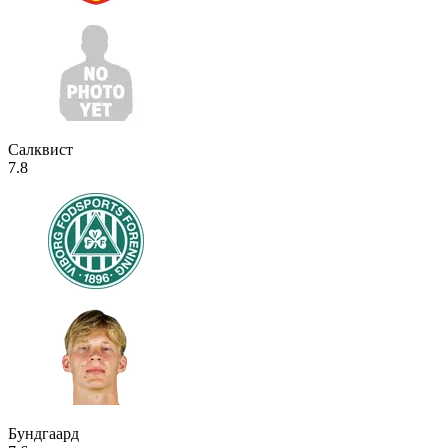
Салквист
7.8
Бундгаард