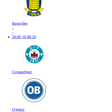
Брондбю
-
-
20:00
10.08.26
Силькеборг
Оденсе