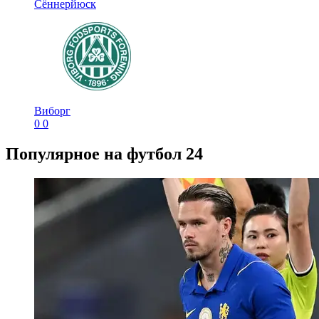
Сённерйюск
Виборг
0
0
Популярное на футбол 24