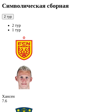
Символическая сборная
2 тур
2 тур
1 тур
Хансен
7.6