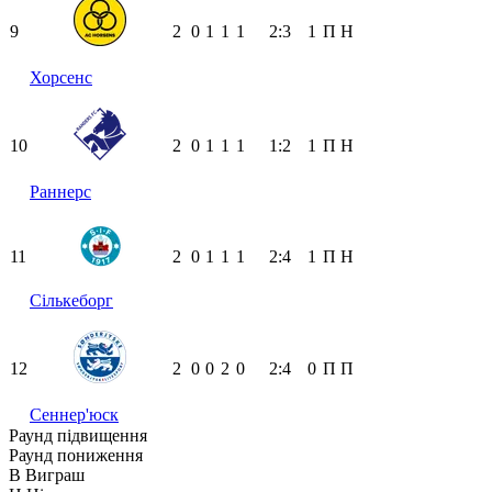
9
2
0
1
1
1
2:3
1
П
Н
Хорсенс
10
2
0
1
1
1
1:2
1
П
Н
Раннерс
11
2
0
1
1
1
2:4
1
П
Н
Сількеборг
12
2
0
0
2
0
2:4
0
П
П
Сеннер'юск
Раунд підвищення
Раунд пониження
В
Виграш