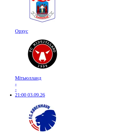
Орхус
Мітьюлланд
-
-
21:00
03.09.26