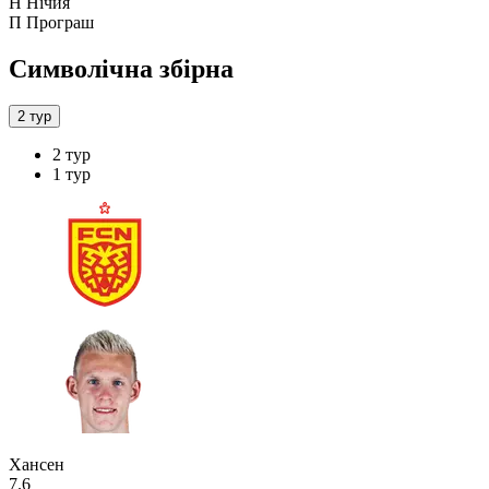
Н
Нічия
П
Програш
Символічна збірна
2 тур
2 тур
1 тур
Хансен
7.6