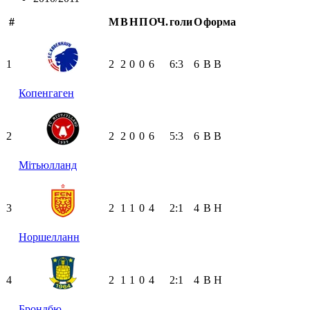
#
М
В
Н
П
ОЧ.
голи
О
форма
1
2
2
0
0
6
6:3
6
В
В
Копенгаген
2
2
2
0
0
6
5:3
6
В
В
Мітьюлланд
3
2
1
1
0
4
2:1
4
В
Н
Норшелланн
4
2
1
1
0
4
2:1
4
В
Н
Брондбю