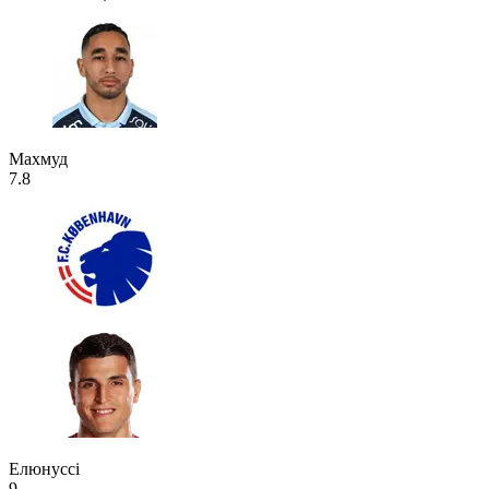
Махмуд
7.8
Елюнуссі
9