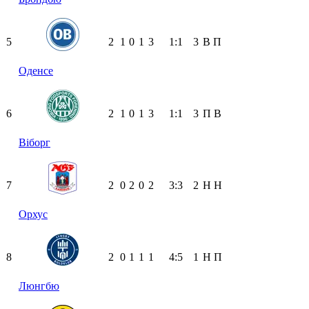
5
2
1
0
1
3
1:1
3
В
П
Оденсе
6
2
1
0
1
3
1:1
3
П
В
Віборг
7
2
0
2
0
2
3:3
2
Н
Н
Орхус
8
2
0
1
1
1
4:5
1
Н
П
Люнгбю