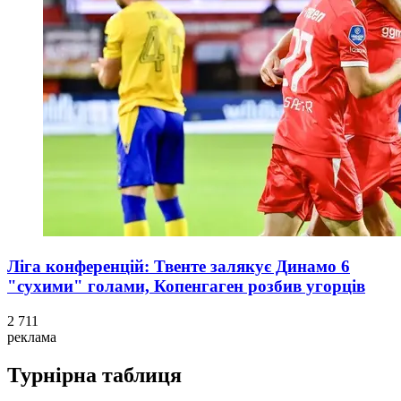
Ліга конференцій: Твенте залякує Динамо 6
"сухими" голами, Копенгаген розбив угорців
2 711
реклама
Турнірна таблиця