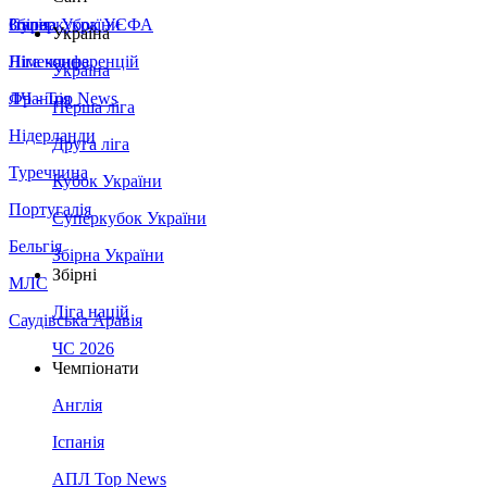
Збірна України
Італія
Суперкубок УЄФА
Україна
Німеччина
Ліга конференцій
Україна
Франція
ЛЧ - Top News
Перша ліга
Нідерланди
Друга ліга
Туреччина
Кубок України
Португалія
Суперкубок України
Бельгія
Збірна України
Збірні
МЛС
Ліга націй
Саудівська Аравія
ЧС 2026
Чемпіонати
Англія
Іспанія
АПЛ Top News