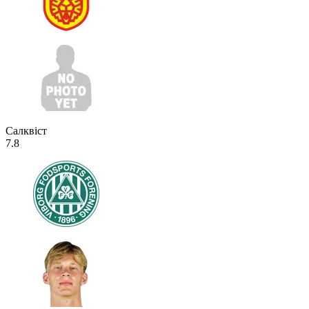
Салквіст
7.8