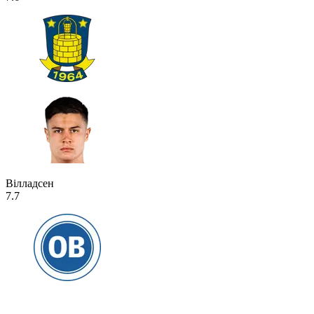
Вілладсен
7.7