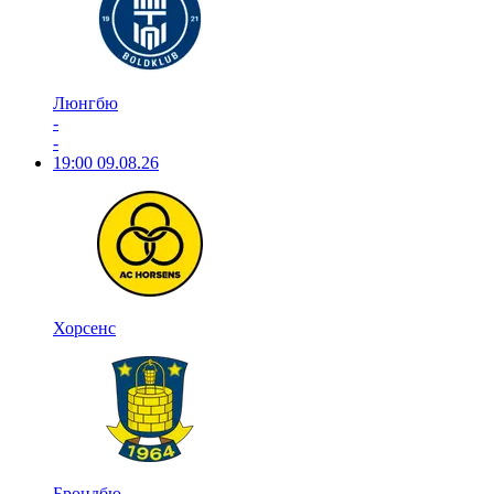
Люнгбю
-
-
19:00
09.08.26
Хорсенс
Брондбю