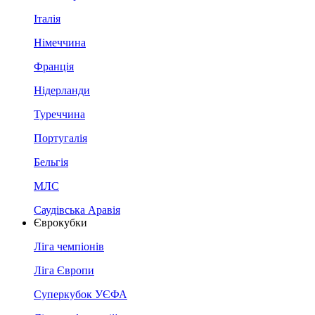
Італія
Німеччина
Франція
Нідерланди
Туреччина
Португалія
Бельгія
МЛС
Саудівська Аравія
Єврокубки
Ліга чемпіонів
Ліга Європи
Суперкубок УЄФА