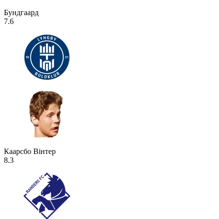
Бундгаард
7.6
Каарсбо Вінтер
8.3