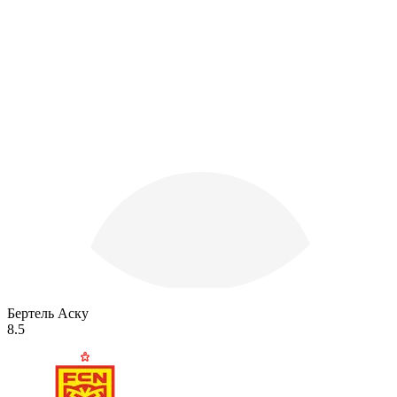
Бертель Аску
8.5