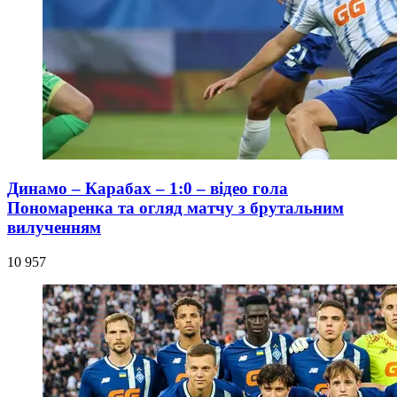
Динамо – Карабах – 1:0 – відео гола
Пономаренка та огляд матчу з брутальним
вилученням
10 957