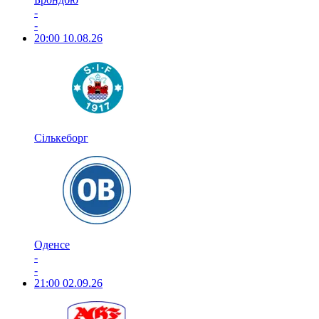
-
-
20:00
10.08.26
Сількеборг
Оденсе
-
-
21:00
02.09.26