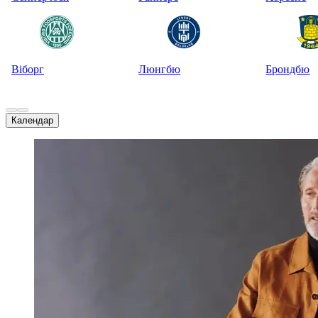
Віборг
Люнгбю
Брондбю
Календар