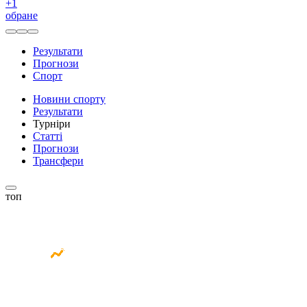
+
1
обране
Результати
Прогнози
Спорт
Новини спорту
Результати
Турніри
Статті
Прогнози
Трансфери
топ