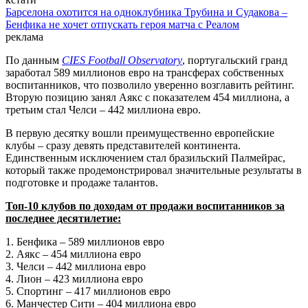
Барселона охотится на одноклубника Трубина и Судакова –
Бенфика не хочет отпускать героя матча с Реалом
реклама
По данным
CIES Football Observatory
, португальский гранд
заработал 589 миллионов евро на трансферах собственных
воспитанников, что позволило уверенно возглавить рейтинг.
Вторую позицию занял Аякс с показателем 454 миллиона, а
третьим стал Челси – 442 миллиона евро.
В первую десятку вошли преимущественно европейские
клубы – сразу девять представителей континента.
Единственным исключением стал бразильский Палмейрас,
который также продемонстрировал значительные результаты в
подготовке и продаже талантов.
Топ-10 клубов по доходам от продажи воспитанников за
последнее десятилетие:
1. Бенфика – 589 миллионов евро
2. Аякс – 454 миллиона евро
3. Челси – 442 миллиона евро
4. Лион – 423 миллиона евро
5. Спортинг – 417 миллионов евро
6. Манчестер Сити – 404 миллиона евро