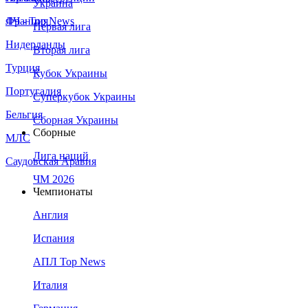
Украина
Франция
ЛЧ - Top News
Первая лига
Нидерланды
Вторая лига
Турция
Кубок Украины
Португалия
Суперкубок Украины
Бельгия
Сборная Украины
Сборные
МЛС
Лига наций
Саудовская Аравия
ЧМ 2026
Чемпионаты
Англия
Испания
АПЛ Top News
Италия