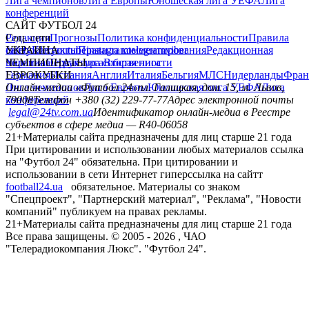
Лига чемпионов
Лига Европы
Юношеская лига УЕФА
Лига
конференций
САЙТ ФУТБОЛ 24
Редакция
Соц. сети
Прогнозы
Политика конфиденциальности
Правила
сайту
facebook
УКРАИНА
Контакты
x
youtube
Правила комментирования
instagram
telegram
viber
Редакционная
политика
Украина
ЧЕМПИОНАТЫ
Первая лига
Структура собственности
Вторая лига
Германия
ЕВРОКУБКИ
Испания
Англия
Италия
Бельгия
МЛС
Нидерланды
Фран
Лига чемпионов
Онлайн-медиа «Футбол 24»
Лига Европы
пл. Галицкая, дом. 15, м. Львов,
Юношеская лига УЕФА
Лига
конференций
79008
Телефон +380 (32) 229-77-77
Адрес электронной почты
legal@24tv.com.ua
Идентификатор онлайн-медиа в Реестре
субъектов в сфере медиа — R40-06058
21+
Материалы сайта предназначены для лиц старше 21 года
При цитировании и использовании любых материалов ссылка
на "Футбол 24" обязательна. При цитировании и
использовании в сети Интернет гиперссылка на сайтт
football24.ua
обязательное. Материалы со знаком
"Спецпроект", "Партнерский материал", "Реклама", "Новости
компаний" публикуем на правах рекламы.
21+
Материалы сайта предназначены для лиц старше 21 года
Все права защищены. © 2005 -
2026
, ЧАО
"Телерадиокомпания Люкс". "Футбол 24".