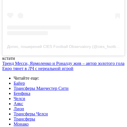
Допис, поширений CIES Football Observatory (@cies_football)
кстати
Тренд Месси, Ярмоленко и Роналду жив – автор золотого гола
Евро тянет в ЛЧ с нереальной игрой
Читайте еще
:
Байер
Трансферы Манчестер Сити
Бенфика
Челси
Аякс
Лион
Трансферы Челси
Трансферы
Монако