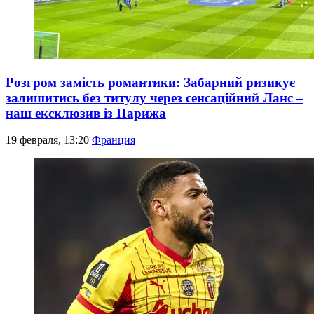
Розгром замість романтики: Забарний ризикує
залишитись без титулу через сенсаційний Ланс –
наш ексклюзив із Парижа
19 февраля, 13:20
Франция