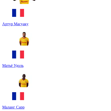
Артур Масуаку
Матьё Удоль
Маланг Сарр