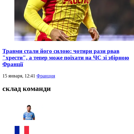
Травми стали його силою: чотири рази рвав
"хрести", а тепер може поїхати на ЧС зі збірною
Франції
15 января, 12:41
Франция
склад команди