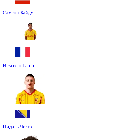
Самсон Байду
Исмаэло Ганю
Нидаль Челик