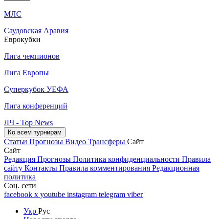
МЛС
Саудовская Аравия
Еврокубки
Лига чемпионов
Лига Европы
Суперкубок УЕФА
Лига конференций
ЛЧ - Top News
Ко всем турнирам
Статьи
Прогнозы
Видео
Трансферы
Сайт
Сайт
Редакция
Прогнозы
Политика конфиденциальности
Правила
сайту
Контакты
Правила комментирования
Редакционная
политика
Соц. сети
facebook
x
youtube
instagram
telegram
viber
Укр
Рус