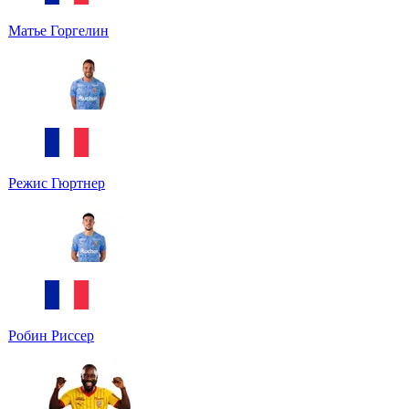
Матье Горгелин
Режис Гюртнер
Робин Риссер