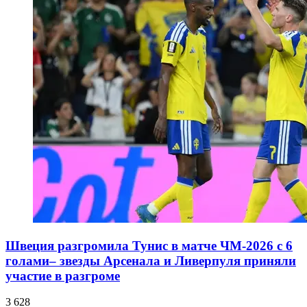
Швеция разгромила Тунис в матче ЧМ-2026 с 6
голами– звезды Арсенала и Ливерпуля приняли
участие в разгроме
3 628