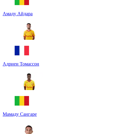
Амаду Айдара
Адриен Томассон
Мамаду Сангаре