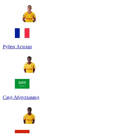
Рубен Агилар
Сауд Абдулхамид