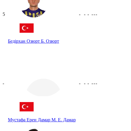
5
-
-
-
-
-
-
Бедірхан Озюрт
Б. Озюрт
-
-
-
-
-
-
-
Мустафа Ерен Дамар
М. Е. Дамар