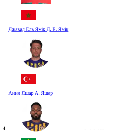
Джавад Ель Ямік
Д. Е. Ямік
-
-
-
-
-
-
-
Анил Яшар
А. Яшар
4
-
-
-
-
-
-