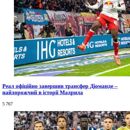
Реал офіційно завершив трансфер Діоманде –
найдорожчий в історії Мадрида
5 767