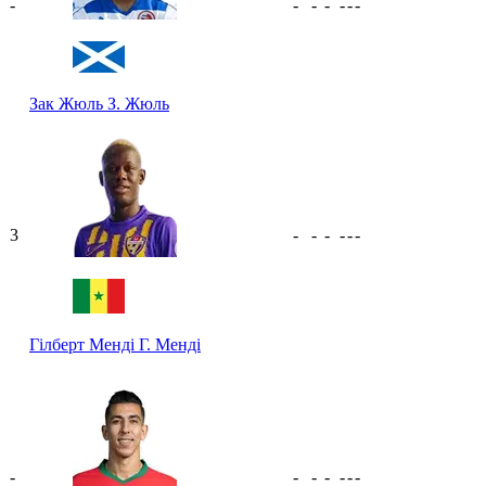
-
-
-
-
-
-
-
Зак Жюль
З. Жюль
3
-
-
-
-
-
-
Гілберт Менді
Г. Менді
-
-
-
-
-
-
-