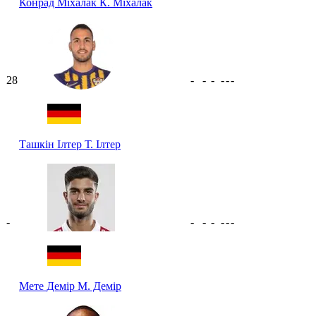
Конрад Міхалак
К. Міхалак
28
-
-
-
-
-
-
Ташкін Ілтер
Т. Ілтер
-
-
-
-
-
-
-
Мете Демір
М. Демір