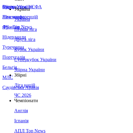
Збірна України
Італія
Суперкубок УЄФА
Україна
Німеччина
Ліга конференцій
Україна
Франція
ЛЧ - Top News
Перша ліга
Нідерланди
Друга ліга
Туреччина
Кубок України
Португалія
Суперкубок України
Бельгія
Збірна України
Збірні
МЛС
Ліга націй
Саудівська Аравія
ЧС 2026
Чемпіонати
Англія
Іспанія
АПЛ Top News