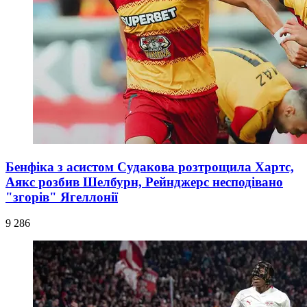
Бенфіка з асистом Судакова розтрощила Хартс,
Аякс розбив Шелбурн, Рейнджерс несподівано
"згорів" Ягеллонії
9 286