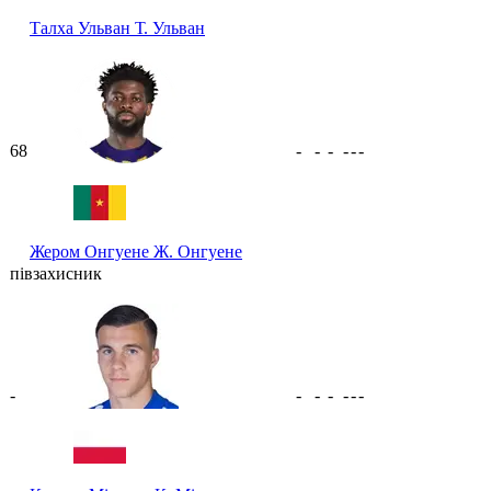
Талха Ульван
Т. Ульван
68
-
-
-
-
-
-
Жером Онгуене
Ж. Онгуене
півзахисник
-
-
-
-
-
-
-