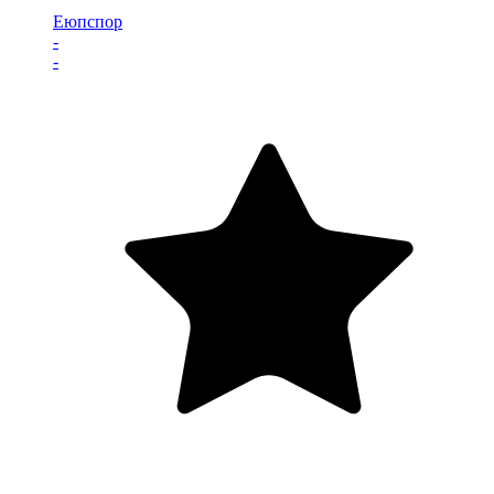
Еюпспор
-
-