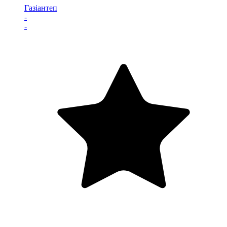
Газіантеп
-
-