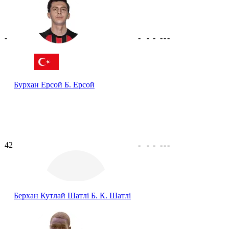
-
-
-
-
-
-
-
Бурхан Ерсой
Б. Ерсой
42
-
-
-
-
-
-
Берхан Кутлай Шатлі
Б. К. Шатлі