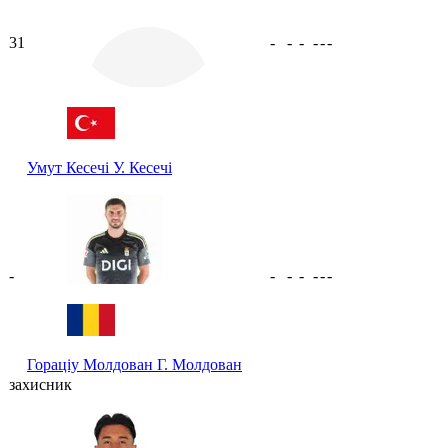
31
-
-
-
-
-
-
Умут Кесечі
У. Кесечі
-
-
-
-
-
-
-
Гораціу Молдован
Г. Молдован
захисник