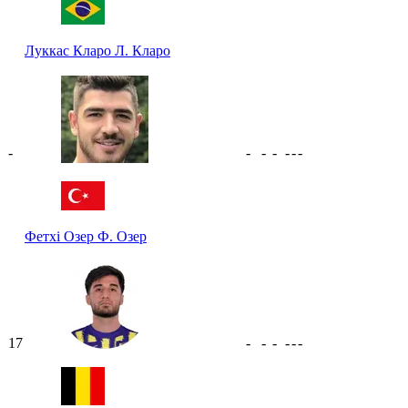
Луккас Кларо
Л. Кларо
-
-
-
-
-
-
-
Фетхі Озер
Ф. Озер
17
-
-
-
-
-
-