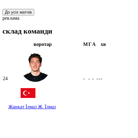
До усіх матчів
реклама
склад команди
воротар
М
Г
А
хв
24
-
-
-
-
-
-
Жанкат Їлмаз
Ж. Їлмаз