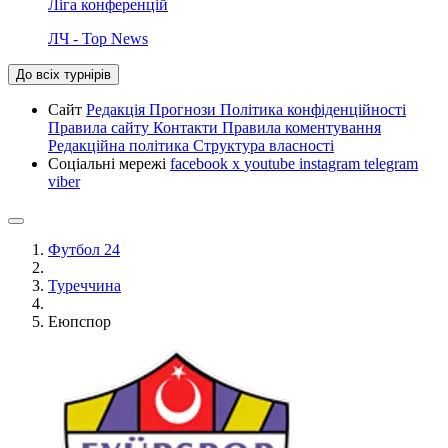
Ліга конференцій
ЛЧ - Top News
До всіх турнірів
Сайт
Редакція
Прогнози
Політика конфіденційності
Правила сайту
Контакти
Правила коментування
Редакційна політика
Структура власності
Соціальні мережі
facebook
x
youtube
instagram
telegram
viber
Футбол 24
Туреччина
Еюпспор