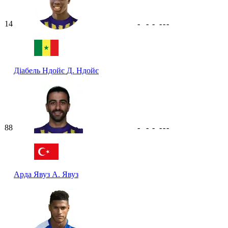
14
-
-
-
-
-
-
Діабель Ндойє
Д. Ндойє
88
-
-
-
-
-
-
Арда Явуз
А. Явуз