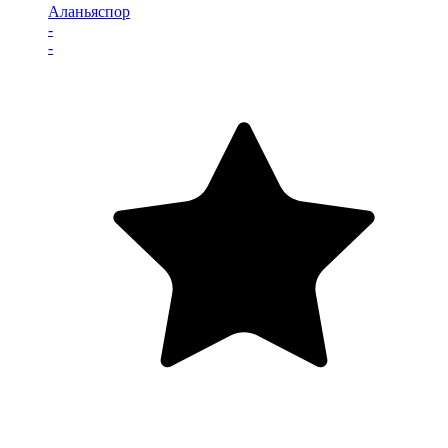
Аланьяспор
-
-