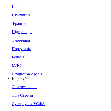
Італія
Німеччина
Франція
Нідерланди
Туреччина
Португалія
Бельгія
МЛС
Саудівська Аравія
Єврокубки
Ліга чемпіонів
Ліга Європи
Суперкубок УЄФА