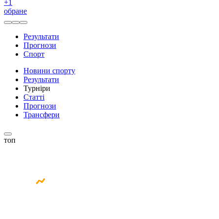
+
1
обране
Результати
Прогнози
Спорт
Новини спорту
Результати
Турніри
Статті
Прогнози
Трансфери
топ