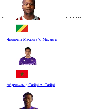
-
-
-
-
-
-
-
Чандрель Масанга
Ч. Масанга
-
-
-
-
-
-
-
Абдельхамід Сабірі
А. Сабірі