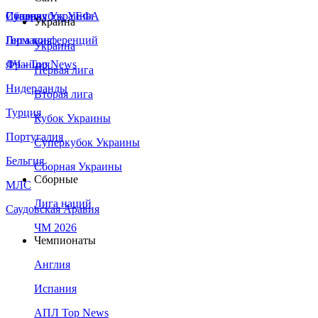
Сборная Украины
Италия
Суперкубок УЕФА
Украина
Германия
Лига конференций
Украина
Франция
ЛЧ - Top News
Первая лига
Нидерланды
Вторая лига
Турция
Кубок Украины
Португалия
Суперкубок Украины
Бельгия
Сборная Украины
Сборные
МЛС
Лига наций
Саудовская Аравия
ЧМ 2026
Чемпионаты
Англия
Испания
АПЛ Top News