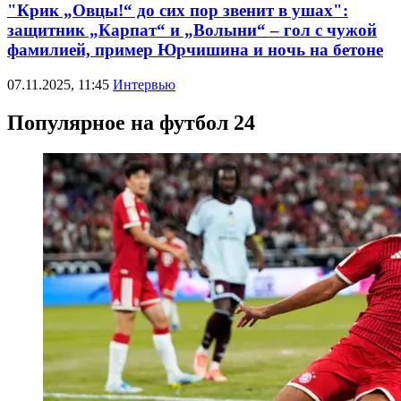
"Крик „Овцы!“ до сих пор звенит в ушах":
защитник „Карпат“ и „Волыни“ – гол с чужой
фамилией, пример Юрчишина и ночь на бетоне
07.11.2025, 11:45
Интервью
Популярное на футбол 24