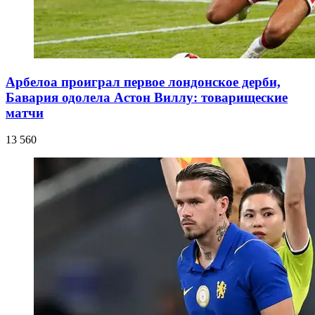
Арбелоа проиграл первое лондонское дерби,
Бавария одолела Астон Виллу: товарищеские
матчи
13 560