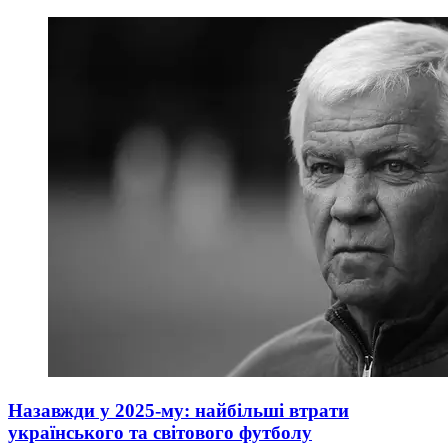
Назавжди у 2025-му: найбільші втрати
українського та світового футболу