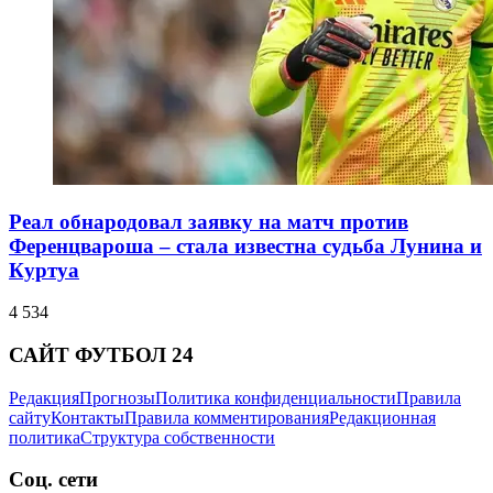
Реал обнародовал заявку на матч против
Ференцвароша – стала известна судьба Лунина и
Куртуа
4 534
САЙТ ФУТБОЛ 24
Редакция
Прогнозы
Политика конфиденциальности
Правила
сайту
Контакты
Правила комментирования
Редакционная
политика
Структура собственности
Соц. сети