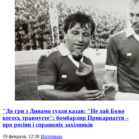
"До гри з Динамо суддя казав: "Не дай Боже
когось травмуєте": бомбардир Прикарпаття –
про росіян і справжніх західняків
19 февраля, 12:30
Интервью