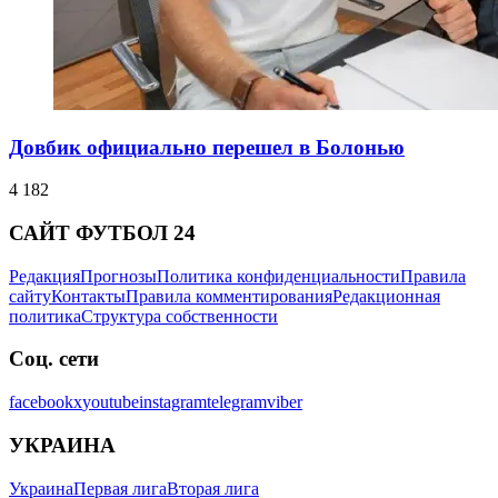
Довбик официально перешел в Болонью
4 182
САЙТ ФУТБОЛ 24
Редакция
Прогнозы
Политика конфиденциальности
Правила
сайту
Контакты
Правила комментирования
Редакционная
политика
Структура собственности
Соц. сети
facebook
x
youtube
instagram
telegram
viber
УКРАИНА
Украина
Первая лига
Вторая лига