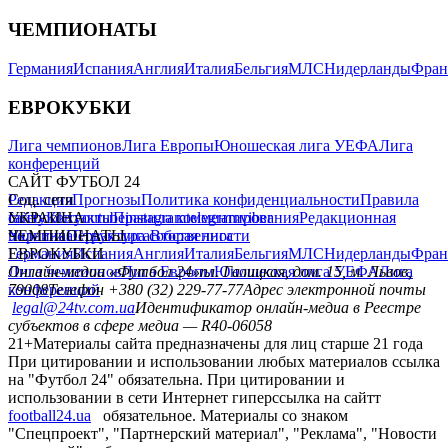
ЧЕМПИОНАТЫ
Германия
Испания
Англия
Италия
Бельгия
МЛС
Нидерланды
Фран
ЕВРОКУБКИ
Лига чемпионов
Лига Европы
Юношеская лига УЕФА
Лига
конференций
САЙТ ФУТБОЛ 24
Редакция
Соц. сети
Прогнозы
Политика конфиденциальности
Правила
сайту
facebook
УКРАИНА
Контакты
x
youtube
Правила комментирования
instagram
telegram
viber
Редакционная
политика
Украина
ЧЕМПИОНАТЫ
Первая лига
Структура собственности
Вторая лига
Германия
ЕВРОКУБКИ
Испания
Англия
Италия
Бельгия
МЛС
Нидерланды
Фран
Лига чемпионов
Онлайн-медиа «Футбол 24»
Лига Европы
пл. Галицкая, дом. 15, м. Львов,
Юношеская лига УЕФА
Лига
конференций
79008
Телефон +380 (32) 229-77-77
Адрес электронной почты
legal@24tv.com.ua
Идентификатор онлайн-медиа в Реестре
субъектов в сфере медиа — R40-06058
21+
Материалы сайта предназначены для лиц старше 21 года
При цитировании и использовании любых материалов ссылка
на "Футбол 24" обязательна. При цитировании и
использовании в сети Интернет гиперссылка на сайтт
football24.ua
обязательное. Материалы со знаком
"Спецпроект", "Партнерский материал", "Реклама", "Новости