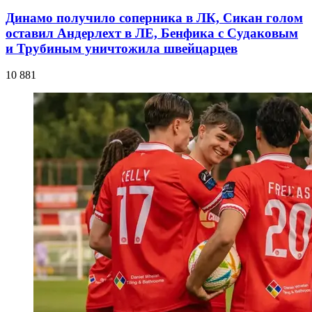
Динамо получило соперника в ЛК, Сикан голом
оставил Андерлехт в ЛЕ, Бенфика с Судаковым
и Трубиным уничтожила швейцарцев
10 881