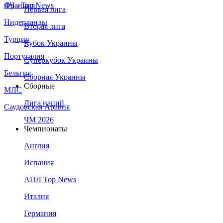
Франция
ЛЧ - Top News
Первая лига
Нидерланды
Вторая лига
Турция
Кубок Украины
Португалия
Суперкубок Украины
Бельгия
Сборная Украины
Сборные
МЛС
Лига наций
Саудовская Аравия
ЧМ 2026
Чемпионаты
Англия
Испания
АПЛ Top News
Италия
Германия