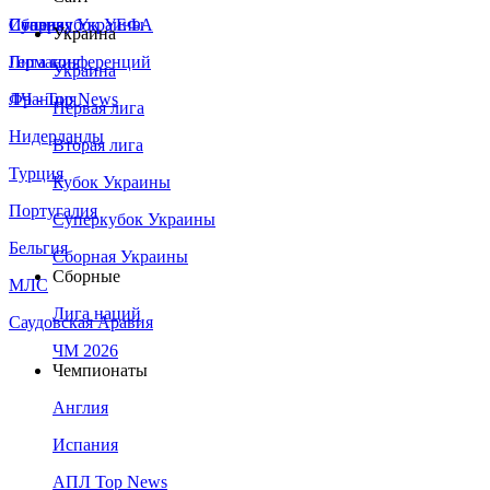
Сборная Украины
Италия
Суперкубок УЕФА
Украина
Германия
Лига конференций
Украина
Франция
ЛЧ - Top News
Первая лига
Нидерланды
Вторая лига
Турция
Кубок Украины
Португалия
Суперкубок Украины
Бельгия
Сборная Украины
Сборные
МЛС
Лига наций
Саудовская Аравия
ЧМ 2026
Чемпионаты
Англия
Испания
АПЛ Top News