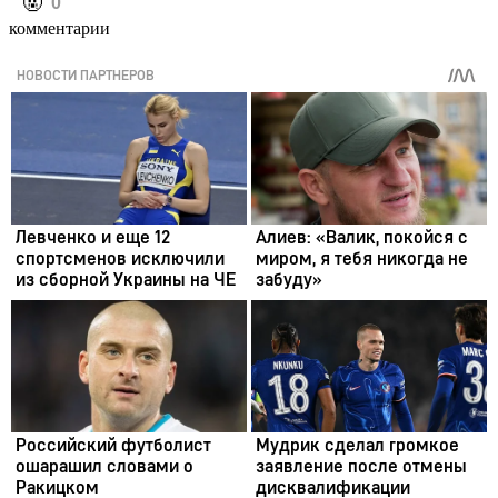
️🤬
0
комментарии