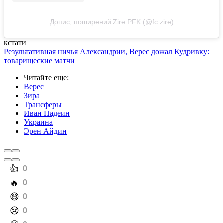
Допис, поширений Zirə PFK (@fc.zire)
кстати
Результативная ничья Александрии, Верес дожал Кудривку:
товарищеские матчи
Читайте еще
:
Верес
Зира
Трансферы
Иван Надеин
Украина
Эрен Айдин
️👍
0
️🔥
0
️😄
0
️😢
0