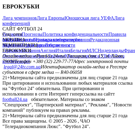
ЕВРОКУБКИ
Лига чемпионов
Лига Европы
Юношеская лига УЕФА
Лига
конференций
САЙТ ФУТБОЛ 24
Редакция
Соц. сети
Прогнозы
Политика конфиденциальности
Правила
сайту
facebook
УКРАИНА
Контакты
x
youtube
Правила комментирования
instagram
telegram
viber
Редакционная
политика
Украина
ЧЕМПИОНАТЫ
Первая лига
Структура собственности
Вторая лига
Германия
ЕВРОКУБКИ
Испания
Англия
Италия
Бельгия
МЛС
Нидерланды
Фран
Лига чемпионов
Онлайн-медиа «Футбол 24»
Лига Европы
пл. Галицкая, дом. 15, м. Львов,
Юношеская лига УЕФА
Лига
конференций
79008
Телефон +380 (32) 229-77-77
Адрес электронной почты
legal@24tv.com.ua
Идентификатор онлайн-медиа в Реестре
субъектов в сфере медиа — R40-06058
21+
Материалы сайта предназначены для лиц старше 21 года
При цитировании и использовании любых материалов ссылка
на "Футбол 24" обязательна. При цитировании и
использовании в сети Интернет гиперссылка на сайтт
football24.ua
обязательное. Материалы со знаком
"Спецпроект", "Партнерский материал", "Реклама", "Новости
компаний" публикуем на правах рекламы.
21+
Материалы сайта предназначены для лиц старше 21 года
Все права защищены. © 2005 -
2026
, ЧАО
"Телерадиокомпания Люкс". "Футбол 24".