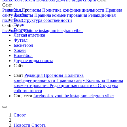
Сайт
Укр
Рус
Редакция
Прогнозы
Политика конфиденциальности
Правила
Футбол
сайту
Контакты
Правила комментирования
Редакционная
Бокс
политика
Структура собственности
Тенис
Соц. сети
Биатлон
facebook
x
youtube
instagram
telegram
viber
Легкая атлетика
Футзал
Баскетбол
Хокей
Волейбол
Другие виды спорта
Сайт
Сайт
Редакция
Прогнозы
Политика
конфиденциальности
Правила сайту
Контакты
Правила
комментирования
Редакционная политика
Структура
собственности
Соц. сети
facebook
x
youtube
instagram
telegram
viber
Спорт
Новости Cпорта