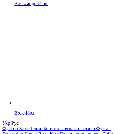
Александр Усик
Волейбол
Укр
Рус
Футбол
Бокс
Тенис
Биатлон
Легкая атлетика
Футзал
Баскетбол
Хокей
Волейбол
Другие виды спорта
Сайт