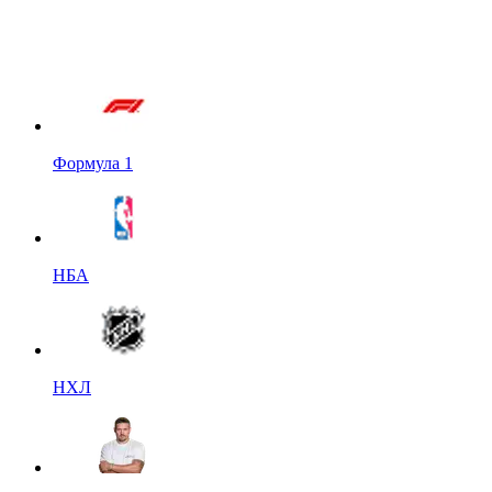
Формула 1
НБА
НХЛ