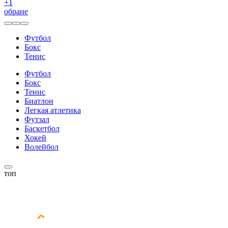
+
1
обране
Футбол
Бокс
Тенис
Футбол
Бокс
Тенис
Биатлон
Легкая атлетика
Футзал
Баскетбол
Хокей
Волейбол
топ