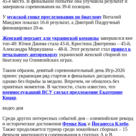
45-е место. В финальной попытке она улучшила результат и
завершила соревнования на 39-й позиции.
У
мужской гонке преследования по биатлону
Виталий
Мандзин показал 16-й результат, а Дмитрий Пидручный
финишировал 20-м.
Женский персьют для украинской команды
завершился вне
топ-40: Юлия Джима стала 43-й, Кристина Дмитренко – 45-й,
Александра Меркушина – 48-й. Этот результат стал
привел к
печальному антирекорду
украинской женской сборной по
биатлону на Олимпийских играх.
Таким образом, девятый соревновательный день Игр-2026
принес украинцам ряд стартов в финальных дисциплинах,
однако без борьбы за медали. Впрочем, не обошлось без
приятных моментов. В частности, стало известно, что
военнослужащий ВСУ сделал предложение Екатерине
Коцар
.
видео дня
Среди других интересных событий дня – олимпийские рекорд
и исторические достижения
Фемке Кок
и
Йоганесса Клебо
.
Также продолжается турнир среди хоккейных сборных – 15
февраля завершаются соревнования в группах А и B.