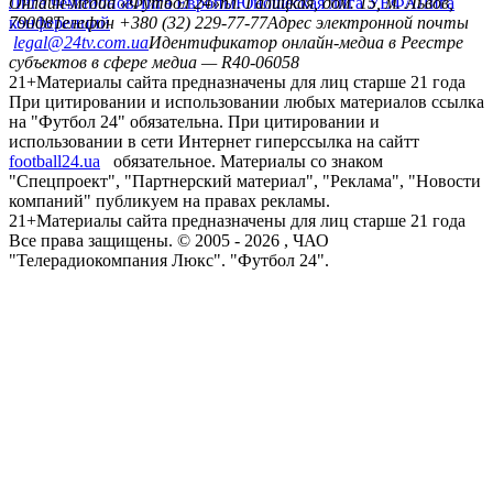
Лига чемпионов
Онлайн-медиа «Футбол 24»
Лига Европы
пл. Галицкая, дом. 15, м. Львов,
Юношеская лига УЕФА
Лига
конференций
79008
Телефон +380 (32) 229-77-77
Адрес электронной почты
legal@24tv.com.ua
Идентификатор онлайн-медиа в Реестре
субъектов в сфере медиа — R40-06058
21+
Материалы сайта предназначены для лиц старше 21 года
При цитировании и использовании любых материалов ссылка
на "Футбол 24" обязательна. При цитировании и
использовании в сети Интернет гиперссылка на сайтт
football24.ua
обязательное. Материалы со знаком
"Спецпроект", "Партнерский материал", "Реклама", "Новости
компаний" публикуем на правах рекламы.
21+
Материалы сайта предназначены для лиц старше 21 года
Все права защищены. © 2005 -
2026
, ЧАО
"Телерадиокомпания Люкс". "Футбол 24".