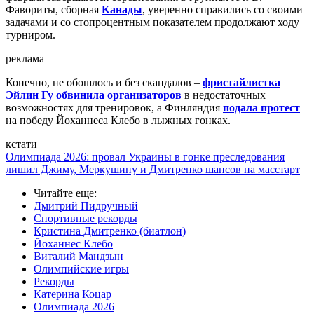
Фавориты, сборная
Канады
, уверенно справились со своими
задачами и со стопроцентным показателем продолжают ходу
турниром.
реклама
Конечно, не обошлось и без скандалов –
фристайлистка
Эйлин Гу обвинила организаторов
в недостаточных
возможностях для тренировок, а Финляндия
подала протест
на победу Йоханнеса Клебо в лыжных гонках.
кстати
Олимпиада 2026: провал Украины в гонке преследования
лишил Джиму, Меркушину и Дмитренко шансов на масстарт
Читайте еще
:
Дмитрий Пидручный
Спортивные рекорды
Кристина Дмитренко (биатлон)
Йоханнес Клебо
Виталий Мандзын
Олимпийские игры
Рекорды
Катерина Коцар
Олимпиада 2026