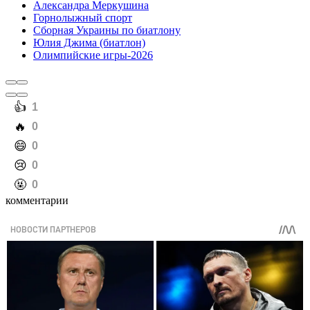
Александра Меркушина
Горнолыжный спорт
Сборная Украины по биатлону
Юлия Джима (биатлон)
Олимпийские игры-2026
️👍
1
️🔥
0
️😄
0
️😢
0
️🤬
0
комментарии