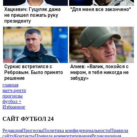
главная
матч-центр
прогнозы
футбол +
Избранное
САЙТ ФУТБОЛ 24
Редакция
Прогнозы
Политика конфиденциальности
Правила
сайту
Контакты
Правила комментирования
Редакционная