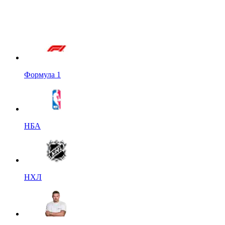
Формула 1
НБА
НХЛ