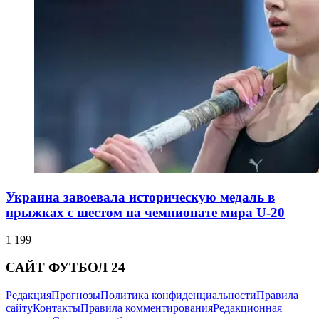
Украина завоевала историческую медаль в
прыжках с шестом на чемпионате мира U-20
1 199
САЙТ ФУТБОЛ 24
Редакция
Прогнозы
Политика конфиденциальности
Правила
сайту
Контакты
Правила комментирования
Редакционная