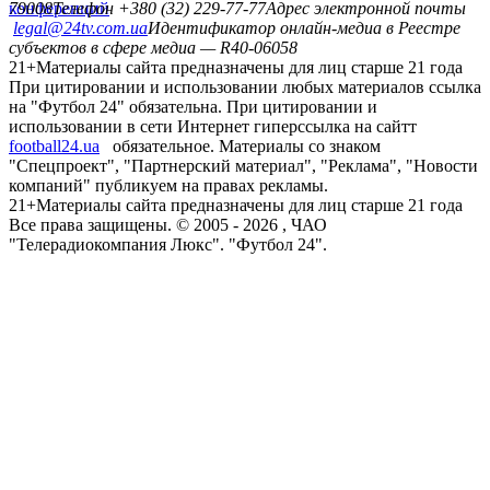
конференций
79008
Телефон +380 (32) 229-77-77
Адрес электронной почты
legal@24tv.com.ua
Идентификатор онлайн-медиа в Реестре
субъектов в сфере медиа — R40-06058
21+
Материалы сайта предназначены для лиц старше 21 года
При цитировании и использовании любых материалов ссылка
на "Футбол 24" обязательна. При цитировании и
использовании в сети Интернет гиперссылка на сайтт
football24.ua
обязательное. Материалы со знаком
"Спецпроект", "Партнерский материал", "Реклама", "Новости
компаний" публикуем на правах рекламы.
21+
Материалы сайта предназначены для лиц старше 21 года
Все права защищены. © 2005 -
2026
, ЧАО
"Телерадиокомпания Люкс". "Футбол 24".