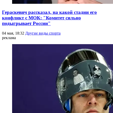
Гераскевич рассказал, на какой стадии его
конфликт с МОК: "Комитет сильно
подыгрывает России"
04 мая, 18:32
Другие виды спорта
реклама