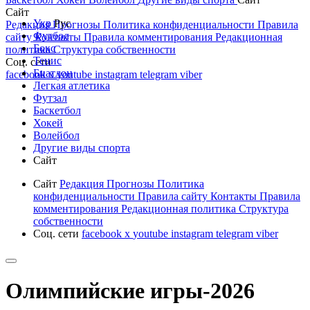
Сайт
Укр
Рус
Редакция
Прогнозы
Политика конфиденциальности
Правила
Футбол
сайту
Контакты
Правила комментирования
Редакционная
Бокс
политика
Структура собственности
Тенис
Соц. сети
Биатлон
facebook
x
youtube
instagram
telegram
viber
Легкая атлетика
Футзал
Баскетбол
Хокей
Волейбол
Другие виды спорта
Сайт
Сайт
Редакция
Прогнозы
Политика
конфиденциальности
Правила сайту
Контакты
Правила
комментирования
Редакционная политика
Структура
собственности
Соц. сети
facebook
x
youtube
instagram
telegram
viber
Олимпийские игры-2026