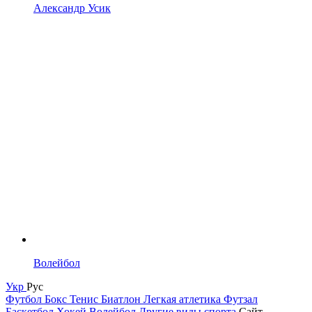
Александр Усик
Волейбол
Укр
Рус
Футбол
Бокс
Тенис
Биатлон
Легкая атлетика
Футзал
Баскетбол
Хокей
Волейбол
Другие виды спорта
Сайт