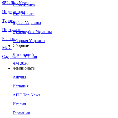
Франция
ЛЧ - Top News
Первая лига
Нидерланды
Вторая лига
Турция
Кубок Украины
Португалия
Суперкубок Украины
Бельгия
Сборная Украины
Сборные
МЛС
Лига наций
Саудовская Аравия
ЧМ 2026
Чемпионаты
Англия
Испания
АПЛ Top News
Италия
Германия