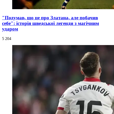
"Подумав, що це про Златана, але побачив
себе": історія шведської легенди з магічним
ударом
5 204