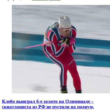
Клебо выиграл 6-е золото на Олимпиаде –
скиатлониста из РФ не пустили на подиум,