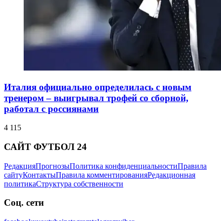
Италия официально определилась с новым
тренером – выигрывал трофей со сборной,
работал с россиянами
4 115
САЙТ ФУТБОЛ 24
Редакция
Прогнозы
Политика конфиденциальности
Правила
сайту
Контакты
Правила комментирования
Редакционная
политика
Структура собственности
Соц. сети