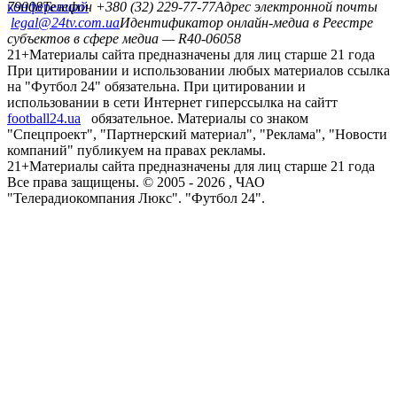
конференций
79008
Телефон +380 (32) 229-77-77
Адрес электронной почты
legal@24tv.com.ua
Идентификатор онлайн-медиа в Реестре
субъектов в сфере медиа — R40-06058
21+
Материалы сайта предназначены для лиц старше 21 года
При цитировании и использовании любых материалов ссылка
на "Футбол 24" обязательна. При цитировании и
использовании в сети Интернет гиперссылка на сайтт
football24.ua
обязательное. Материалы со знаком
"Спецпроект", "Партнерский материал", "Реклама", "Новости
компаний" публикуем на правах рекламы.
21+
Материалы сайта предназначены для лиц старше 21 года
Все права защищены. © 2005 -
2026
, ЧАО
"Телерадиокомпания Люкс". "Футбол 24".