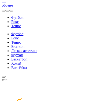
+
1
обране
Футбол
Бокс
Тенис
Футбол
Бокс
Тенис
Биатлон
Легкая атлетика
Футзал
Баскетбол
Хокей
Волейбол
топ