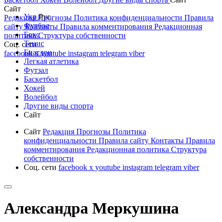
Сайт
Укр
Рус
Редакция
Прогнозы
Политика конфиденциальности
Правила
Футбол
сайту
Контакты
Правила комментирования
Редакционная
Бокс
политика
Структура собственности
Тенис
Соц. сети
Биатлон
facebook
x
youtube
instagram
telegram
viber
Легкая атлетика
Футзал
Баскетбол
Хокей
Волейбол
Другие виды спорта
Сайт
Сайт
Редакция
Прогнозы
Политика
конфиденциальности
Правила сайту
Контакты
Правила
комментирования
Редакционная политика
Структура
собственности
Соц. сети
facebook
x
youtube
instagram
telegram
viber
Александра Меркушина