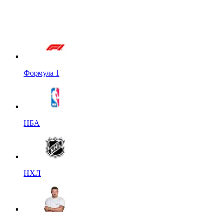
Формула 1
НБА
НХЛ