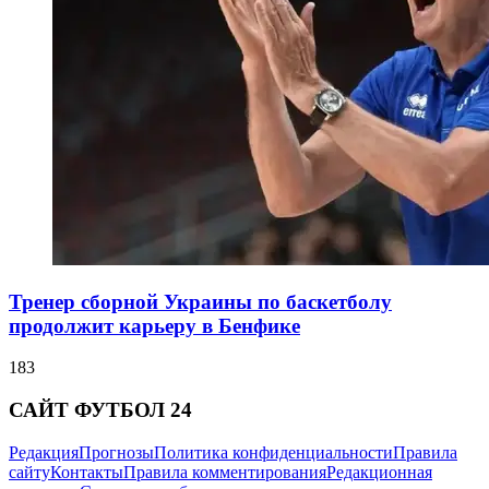
Тренер сборной Украины по баскетболу
продолжит карьеру в Бенфике
183
САЙТ ФУТБОЛ 24
Редакция
Прогнозы
Политика конфиденциальности
Правила
сайту
Контакты
Правила комментирования
Редакционная