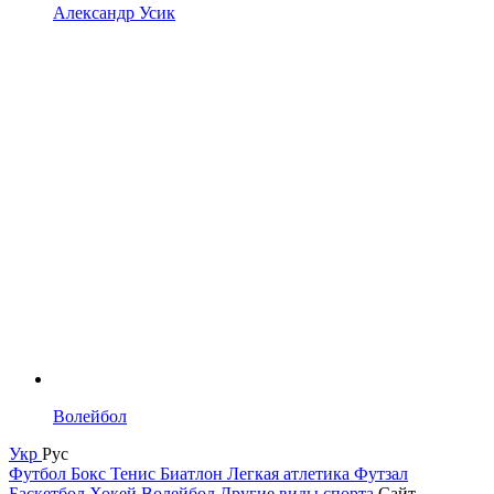
Александр Усик
Волейбол
Укр
Рус
Футбол
Бокс
Тенис
Биатлон
Легкая атлетика
Футзал
Баскетбол
Хокей
Волейбол
Другие виды спорта
Сайт