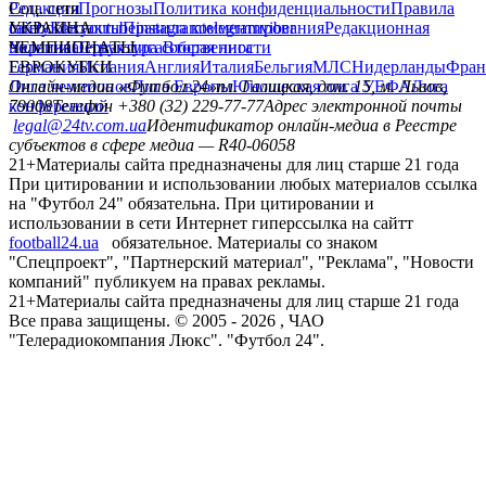
Редакция
Соц. сети
Прогнозы
Политика конфиденциальности
Правила
сайту
facebook
УКРАИНА
Контакты
x
youtube
Правила комментирования
instagram
telegram
viber
Редакционная
политика
Украина
ЧЕМПИОНАТЫ
Первая лига
Структура собственности
Вторая лига
Германия
ЕВРОКУБКИ
Испания
Англия
Италия
Бельгия
МЛС
Нидерланды
Фран
Лига чемпионов
Онлайн-медиа «Футбол 24»
Лига Европы
пл. Галицкая, дом. 15, м. Львов,
Юношеская лига УЕФА
Лига
конференций
79008
Телефон +380 (32) 229-77-77
Адрес электронной почты
legal@24tv.com.ua
Идентификатор онлайн-медиа в Реестре
субъектов в сфере медиа — R40-06058
21+
Материалы сайта предназначены для лиц старше 21 года
При цитировании и использовании любых материалов ссылка
на "Футбол 24" обязательна. При цитировании и
использовании в сети Интернет гиперссылка на сайтт
football24.ua
обязательное. Материалы со знаком
"Спецпроект", "Партнерский материал", "Реклама", "Новости
компаний" публикуем на правах рекламы.
21+
Материалы сайта предназначены для лиц старше 21 года
Все права защищены. © 2005 -
2026
, ЧАО
"Телерадиокомпания Люкс". "Футбол 24".