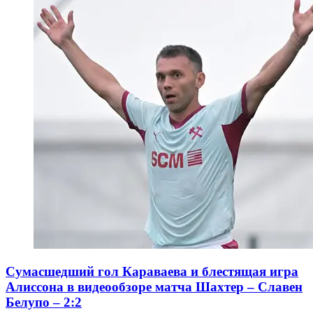
Сумасшедший гол Караваева и блестящая игра
Алиссона в видеообзоре матча Шахтер – Славен
Белупо – 2:2