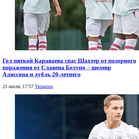
Гол пяткой Караваева спас Шахтер от позорного
поражения от Славена Белупо – шедевр
Алиссона и дубль 20-летнего
21 июля, 17:57
Украина