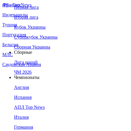
Франция
ЛЧ - Top News
Первая лига
Нидерланды
Вторая лига
Турция
Кубок Украины
Португалия
Суперкубок Украины
Бельгия
Сборная Украины
Сборные
МЛС
Лига наций
Саудовская Аравия
ЧМ 2026
Чемпионаты
Англия
Испания
АПЛ Top News
Италия
Германия