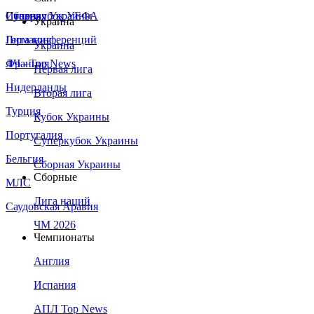
Сборная Украины
Италия
Суперкубок УЕФА
Украина
Германия
Лига конференций
Украина
Франция
ЛЧ - Top News
Первая лига
Нидерланды
Вторая лига
Турция
Кубок Украины
Португалия
Суперкубок Украины
Бельгия
Сборная Украины
Сборные
МЛС
Лига наций
Саудовская Аравия
ЧМ 2026
Чемпионаты
Англия
Испания
АПЛ Top News