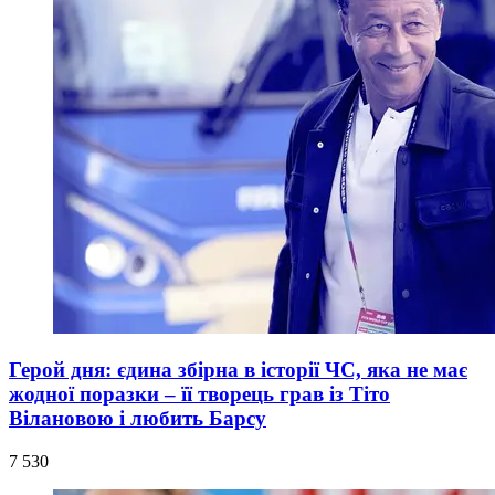
Герой дня: єдина збірна в історії ЧС, яка не має
жодної поразки – її творець грав із Тіто
Вілановою і любить Барсу
7 530