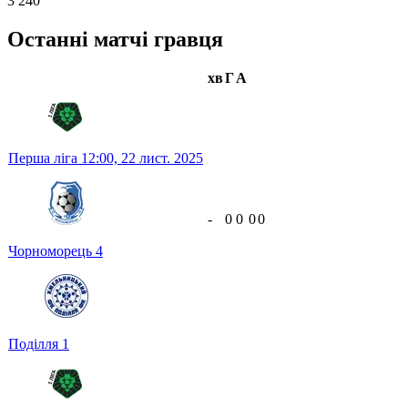
3 240
Останні матчі гравця
хв
Г
А
Перша ліга
12:00,
22 лист. 2025
-
0
0
0
0
Чорноморець
4
Поділля
1