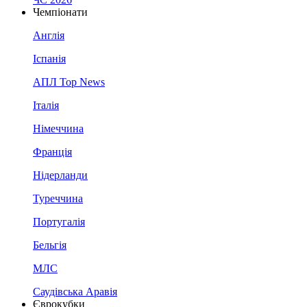
Чемпіонати
Англія
Іспанія
АПЛ Top News
Італія
Німеччина
Франція
Нідерланди
Туреччина
Португалія
Бельгія
МЛС
Саудівська Аравія
Єврокубки