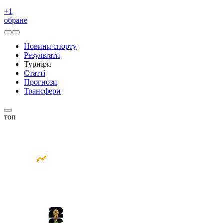
+
1
обране
Новини спорту
Результати
Турніри
Статті
Прогнози
Трансфери
топ