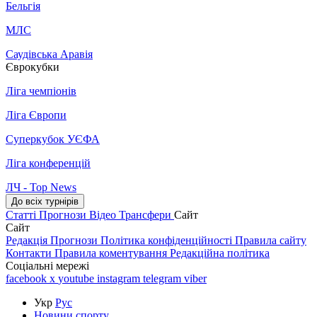
Бельгія
МЛС
Саудівська Аравія
Єврокубки
Ліга чемпіонів
Ліга Європи
Суперкубок УЄФА
Ліга конференцій
ЛЧ - Top News
До всіх турнірів
Статті
Прогнози
Відео
Трансфери
Сайт
Сайт
Редакція
Прогнози
Політика конфіденційності
Правила сайту
Контакти
Правила коментування
Редакційна політика
Соціальні мережі
facebook
x
youtube
instagram
telegram
viber
Укр
Рус
Новини спорту