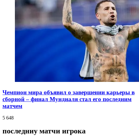
Чемпион мира объявил о завершении карьеры в
сборной – финал Мундиаля стал его последним
матчем
5 648
последниу матчи игрока