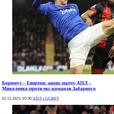
Борнмут – Евертон: анонс матчу АПЛ –
Миколенко проти екс-команди Забарного
02.12.2025, 05:30
АПЛ з GGBET