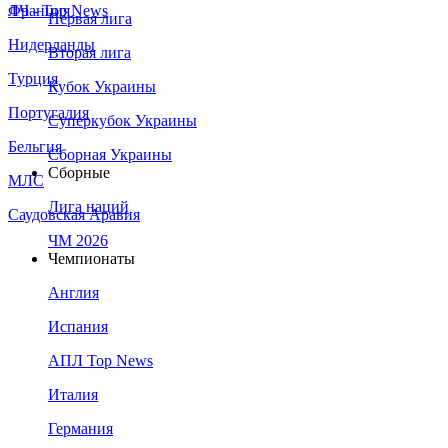
Франция
ЛЧ - Top News
Первая лига
Нидерланды
Вторая лига
Турция
Кубок Украины
Португалия
Суперкубок Украины
Бельгия
Сборная Украины
Сборные
МЛС
Лига наций
Саудовская Аравия
ЧМ 2026
Чемпионаты
Англия
Испания
АПЛ Top News
Италия
Германия