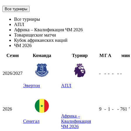
Все турниры
Все турниры
АПЛ
Африка – Квалификация ЧМ 2026
Товарищеские матчи
Кубок африканских наций
ЧМ 2026
Сезон
Команда
Турнир
М
Г
А
мин
2026/2027
-
-
-
-
-
-
Эвертон
АПЛ
2026
9
-
1
-
-
761
ʼ
Африка –
Сенегал
Квалификация
ЧМ 2026