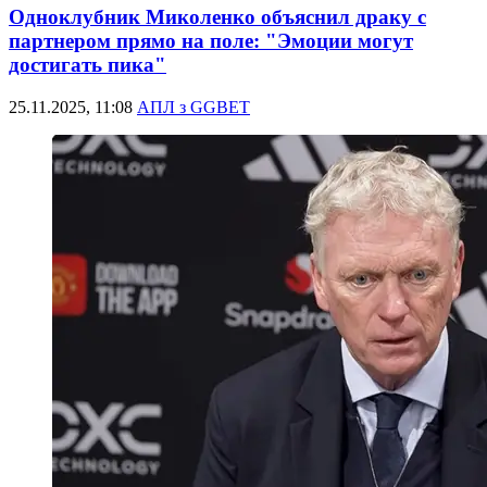
Одноклубник Миколенко объяснил драку с
партнером прямо на поле: "Эмоции могут
достигать пика"
25.11.2025, 11:08
АПЛ з GGBET