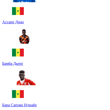
Ассане Диао
Бамба Дьенг
Бара Сапоко Ндиайе