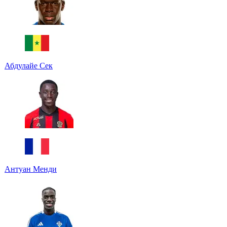
Абдулайе Сек
Антуан Менди