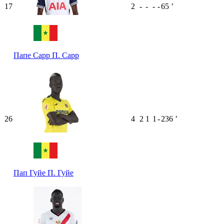
17
2
-
-
-
-
65
ʼ
Папе Сарр
П. Сарр
26
4
2
1
1
-
236
ʼ
Пап Гуйе
П. Гуйе