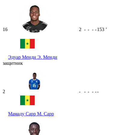
16
2
-
-
-
-
153
ʼ
Эдуар Менди
Э. Менди
защитник
2
-
-
-
-
-
-
Мамаду Сарр
М. Сарр