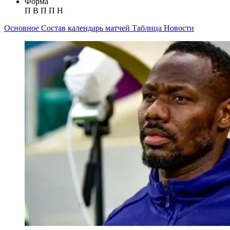
Форма
П
В
П
П
Н
Основное
Состав
календарь матчей
Таблица
Новости