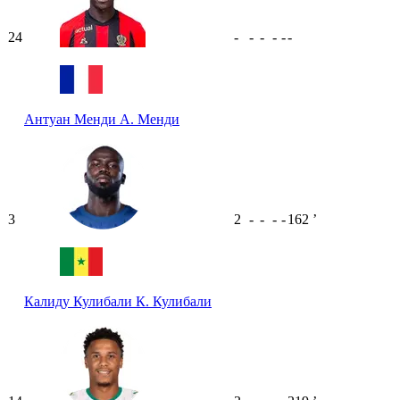
24
-
-
-
-
-
-
Антуан Менди
А. Менди
3
2
-
-
-
-
162
ʼ
Калиду Кулибали
К. Кулибали