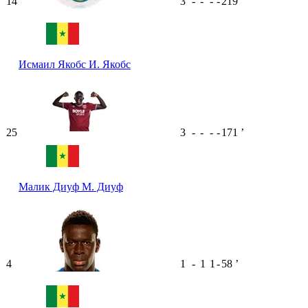
14
3
-
-
-
-
219
ʼ
Исмаил Якобс
И. Якобс
25
3
-
-
-
-
171
ʼ
Малик Диуф
М. Диуф
4
1
-
1
1
-
58
ʼ