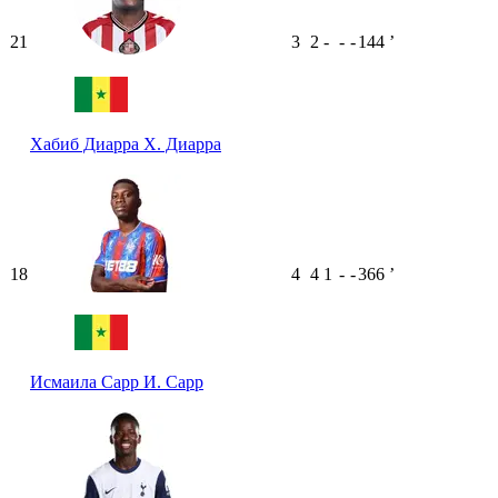
21
3
2
-
-
-
144
ʼ
Хабиб Диарра
Х. Диарра
18
4
4
1
-
-
366
ʼ
Исмаила Сарр
И. Сарр