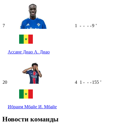
7
1
-
-
-
-
9
ʼ
Ассане Диао
А. Диао
20
4
1
-
-
-
155
ʼ
Ибраим Мбайе
И. Мбайе
Новости команды