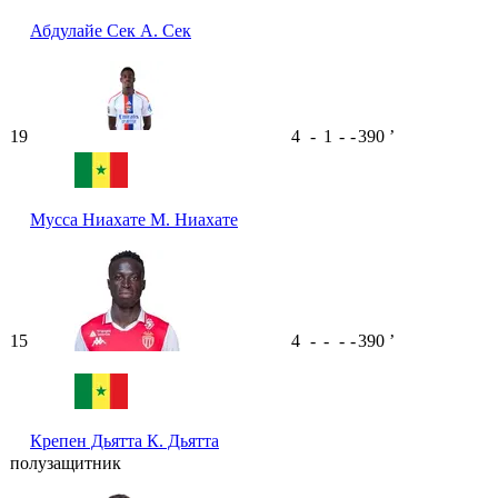
Абдулайе Сек
А. Сек
19
4
-
1
-
-
390
ʼ
Мусса Ниахате
М. Ниахате
15
4
-
-
-
-
390
ʼ
Крепен Дьятта
К. Дьятта
полузащитник