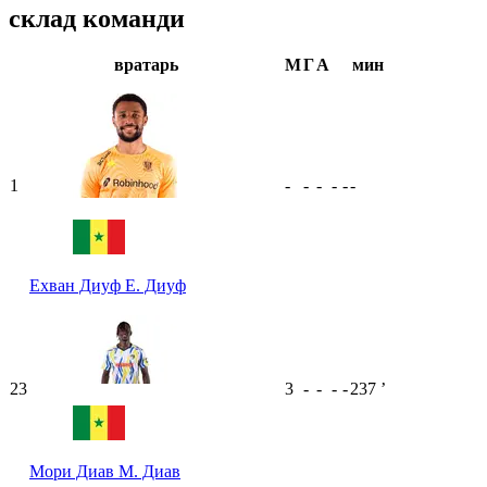
склад команди
вратарь
М
Г
А
мин
1
-
-
-
-
-
-
Ехван Диуф
Е. Диуф
23
3
-
-
-
-
237
ʼ
Мори Диав
М. Диав