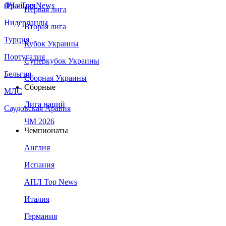
Франция
ЛЧ - Top News
Первая лига
Нидерланды
Вторая лига
Турция
Кубок Украины
Португалия
Суперкубок Украины
Бельгия
Сборная Украины
Сборные
МЛС
Лига наций
Саудовская Аравия
ЧМ 2026
Чемпионаты
Англия
Испания
АПЛ Top News
Италия
Германия