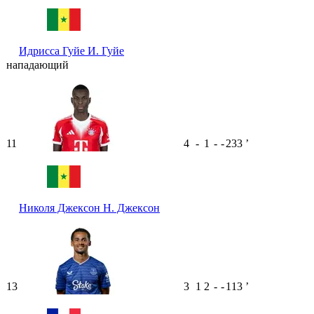
Идрисса Гуйе
И. Гуйе
нападающий
11
4
-
1
-
-
233
ʼ
Николя Джексон
Н. Джексон
13
3
1
2
-
-
113
ʼ