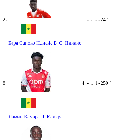
22
1
-
-
-
-
24
ʼ
Бара Сапоко Ндиайе
Б. С. Ндиайе
8
4
-
1
1
-
250
ʼ
Ламин Камара
Л. Камара