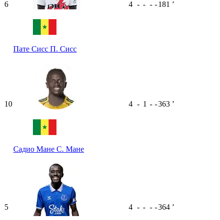
6
4
-
-
-
-
181
ʼ
Пате Сисс
П. Сисс
10
4
-
1
-
-
363
ʼ
Садио Мане
С. Мане
5
4
-
-
-
-
364
ʼ