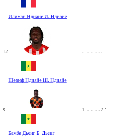
Илиман Ндиайе
И. Ндиайе
12
-
-
-
-
-
-
Шериф Ндиайе
Ш. Ндиайе
9
1
-
-
-
-
7
ʼ
Бамба Дьенг
Б. Дьенг