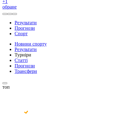
+
1
обране
Результати
Прогнози
Спорт
Новини спорту
Результати
Турніри
Статті
Прогнози
Трансфери
топ