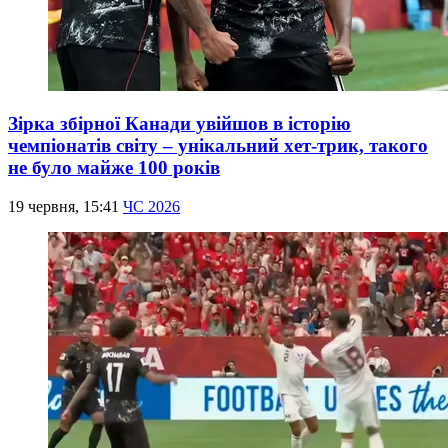
Зірка збірної Канади увійшов в історію
чемпіонатів світу – унікальний хет-трик, такого
не було майже 100 років
19 червня, 15:41
ЧС 2026