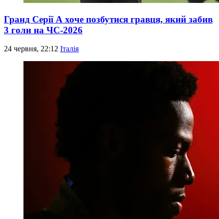
Гранд Серії А хоче позбутися гравця, який забив
3 голи на ЧС-2026
24 червня, 22:12
Італія