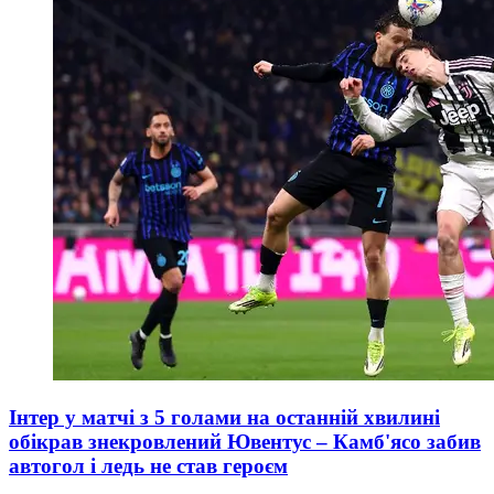
Інтер у матчі з 5 голами на останній хвилині
обікрав знекровлений Ювентус – Камб'ясо забив
автогол і ледь не став героєм