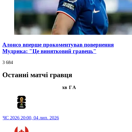
Алонсо вперше прокоментував повернення
Мудрика: "Це винятковий гравець"
3 684
Останні матчі гравця
хв
Г
А
ЧС 2026
20:00,
04 лип. 2026