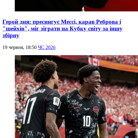
Герой дня: пресингує Мессі, карав Реброва і
"шейхів", міг зіграти на Кубку світу за іншу
збірну
19 червня, 18:50
ЧС 2026