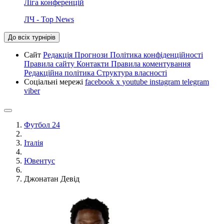
Ліга конференцій
ЛЧ - Top News
До всіх турнірів
Сайт
Редакція
Прогнози
Політика конфіденційності
Правила сайту
Контакти
Правила коментування
Редакційна політика
Структура власності
Соціальні мережі
facebook
x
youtube
instagram
telegram
viber
Футбол 24
Італія
Ювентус
Джонатан Девід