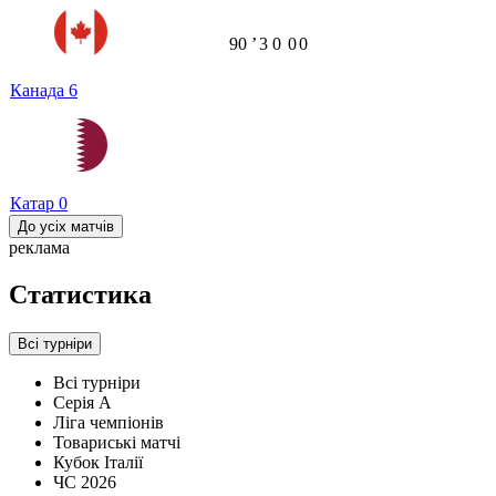
90
ʼ
3
0
0
0
Канада
6
Катар
0
До усіх матчів
реклама
Статистика
Всі турніри
Всі турніри
Серія А
Ліга чемпіонів
Товариські матчі
Кубок Італії
ЧС 2026