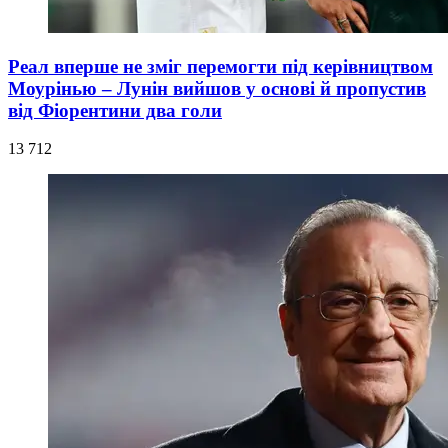
Реал вперше не зміг перемогти під керівництвом
Моурінью – Лунін вийшов у основі й пропустив
від Фіорентини два голи
13 712