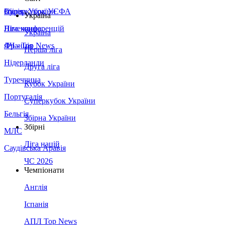
Збірна України
Італія
Суперкубок УЄФА
Україна
Німеччина
Ліга конференцій
Україна
Франція
ЛЧ - Top News
Перша ліга
Нідерланди
Друга ліга
Туреччина
Кубок України
Португалія
Суперкубок України
Бельгія
Збірна України
Збірні
МЛС
Ліга націй
Саудівська Аравія
ЧС 2026
Чемпіонати
Англія
Іспанія
АПЛ Top News