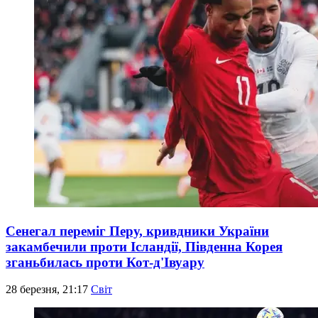
Сенегал переміг Перу, кривдники України
закамбечили проти Ісландії, Південна Корея
зганьбилась проти Кот-д'Івуару
28 березня, 21:17
Світ