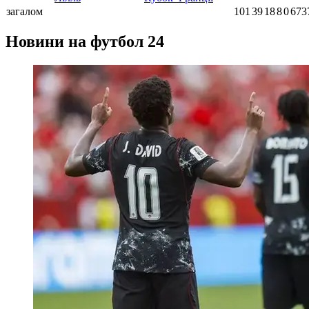
загалом
101
39
18
8
0
673
Новини на футбол 24