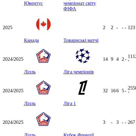
Ювентус
чемпіонат світу
ФІФА
2025
2
2
-
-
-
12
Канада
Товариські матчі
111
2024/2025
14
9
4
2
-
ʼ
Лілль
Ліга чемпіонів
255
2024/2025
32
16
6
5
-
ʼ
Лілль
Ліга 1
2024/2025
3
-
3
-
-
26
Лілль
Кубок Франції