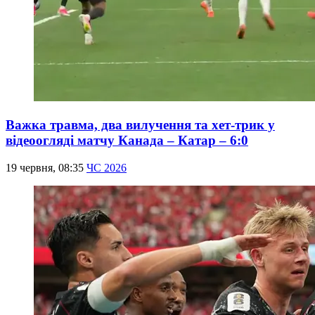
Важка травма, два вилучення та хет-трик у
відеоогляді матчу Канада – Катар – 6:0
19 червня, 08:35
ЧС 2026