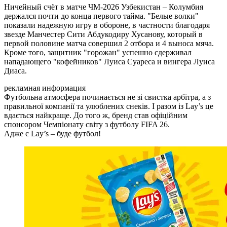
Ничейный счёт в матче ЧМ-2026 Узбекистан – Колумбия
держался почти до конца первого тайма. "Белые волки"
показали надежную игру в обороне, в частности благодаря
звезде Манчестер Сити Абдукодиру Хусанову, который в
первой половине матча совершил 2 отбора и 4 выноса мяча.
Кроме того, защитник "горожан" успешно сдерживал
нападающего "кофейников" Луиса Суареса и вингера Луиса
Диаса.
рекламная информация
Футбольна атмосфера починається не зі свистка арбітра, а з
правильної компанії та улюблених снеків. І разом із Lay’s це
вдається найкраще. До того ж, бренд став офіційним
спонсором Чемпіонату світу з футболу FIFA 26.
Адже є Lay’s – буде футбол!