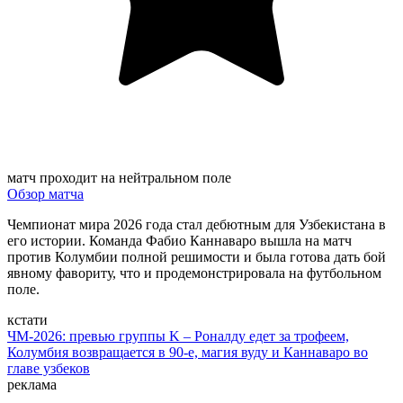
матч проходит на нейтральном поле
Обзор матча
Чемпионат мира 2026 года стал дебютным для Узбекистана в
его истории. Команда Фабио Каннаваро вышла на матч
против Колумбии полной решимости и была готова дать бой
явному фавориту, что и продемонстрировала на футбольном
поле.
кстати
ЧМ-2026: превью группы K – Роналду едет за трофеем,
Колумбия возвращается в 90-е, магия вуду и Каннаваро во
главе узбеков
реклама