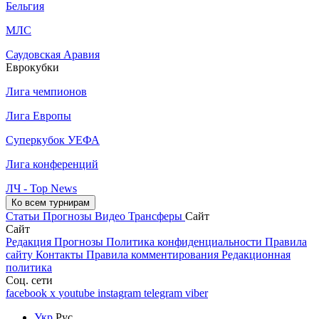
Бельгия
МЛС
Саудовская Аравия
Еврокубки
Лига чемпионов
Лига Европы
Суперкубок УЕФА
Лига конференций
ЛЧ - Top News
Ко всем турнирам
Статьи
Прогнозы
Видео
Трансферы
Сайт
Сайт
Редакция
Прогнозы
Политика конфиденциальности
Правила
сайту
Контакты
Правила комментирования
Редакционная
политика
Соц. сети
facebook
x
youtube
instagram
telegram
viber
Укр
Рус