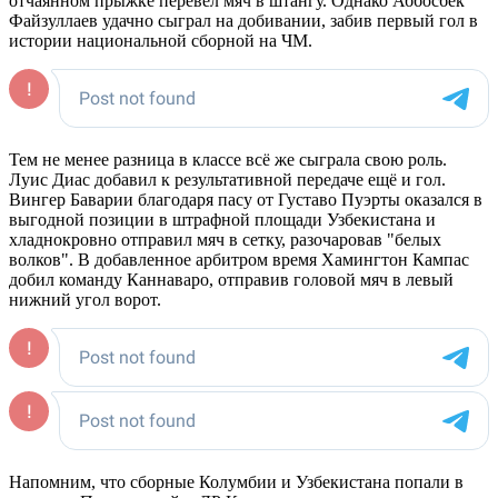
отчаянном прыжке перевел мяч в штангу. Однако Аббосбек
Файзуллаев удачно сыграл на добивании, забив первый гол в
истории национальной сборной на ЧМ.
Тем не менее разница в классе всё же сыграла свою роль.
Луис Диас добавил к результативной передаче ещё и гол.
Вингер Баварии благодаря пасу от Густаво Пуэрты оказался в
выгодной позиции в штрафной площади Узбекистана и
хладнокровно отправил мяч в сетку, разочаровав "белых
волков". В добавленное арбитром время Хамингтон Кампас
добил команду Каннаваро, отправив головой мяч в левый
нижний угол ворот.
Напомним, что сборные Колумбии и Узбекистана попали в