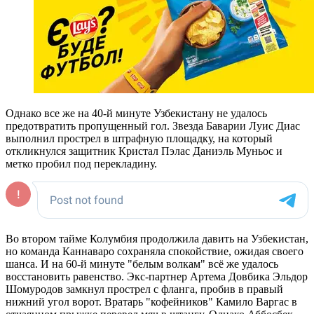
Однако все же на 40-й минуте Узбекистану не удалось
предотвратить пропущенный гол. Звезда Баварии Луис Диас
выполнил прострел в штрафную площадку, на который
откликнулся защитник Кристал Пэлас Даниэль Муньос и
метко пробил под перекладину.
Во втором тайме Колумбия продолжила давить на Узбекистан,
но команда Каннаваро сохраняла спокойствие, ожидая своего
шанса. И на 60-й минуте "белым волкам" всё же удалось
восстановить равенство. Экс-партнер Артема Довбика Эльдор
Шомуродов замкнул прострел с фланга, пробив в правый
нижний угол ворот. Вратарь "кофейников" Камило Варгас в