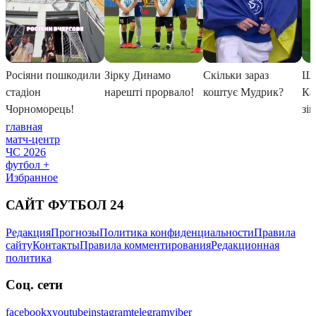
главная
матч-центр
ЧС 2026
футбол +
Избранное
САЙТ ФУТБОЛ 24
Редакция
Прогнозы
Политика конфиденциальности
Правила
сайту
Контакты
Правила комментирования
Редакционная
политика
Соц. сети
facebook
x
youtube
instagram
telegram
viber