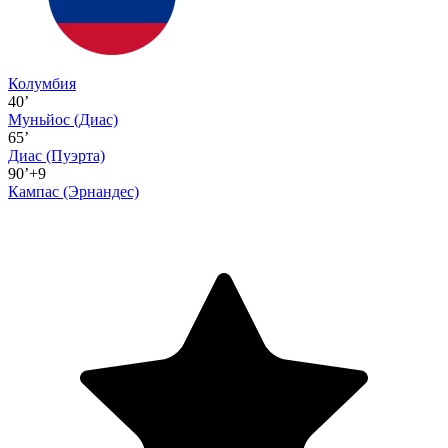
Колумбия
40’
Муньйос
(Диас)
65’
Диас
(Пуэрта)
90’+9
Кампас
(Эрнандес)