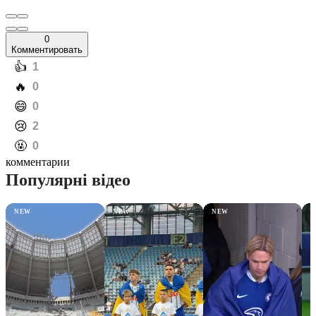
0
Комментировать
️👍
1
️🔥
0
️😄
0
️😢
2
️🤬
0
комментарии