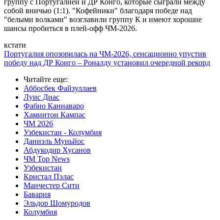
группу с Португалией и ДР Конго, которые сыграли между
собой вничью (1:1). "Кофейники" благодаря победе над
"белыми волками" возглавили группу К и имеют хорошие
шансы пробиться в плей-офф ЧМ-2026.
кстати
Португалия опозорилась на ЧМ-2026, сенсационно упустив
победу над ДР Конго – Роналду установил очередной рекорд
Читайте еще
:
Аббосбек Файзуллаев
Луис Диас
Фабио Каннаваро
Хаминтон Кампас
ЧМ 2026
Узбекистан - Колумбия
Даниэль Муньйос
Абдукодир Хусанов
ЧМ Top News
Узбекистан
Кристал Пэлас
Манчестер Сити
Бавария
Эльдор Шомуродов
Колумбия