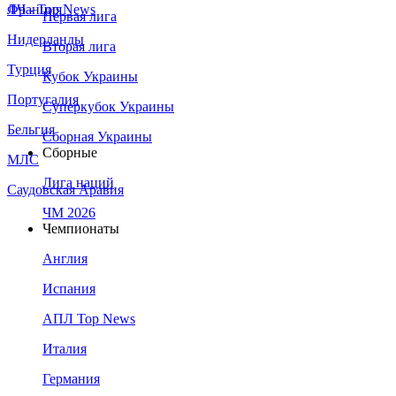
Франция
ЛЧ - Top News
Первая лига
Нидерланды
Вторая лига
Турция
Кубок Украины
Португалия
Суперкубок Украины
Бельгия
Сборная Украины
Сборные
МЛС
Лига наций
Саудовская Аравия
ЧМ 2026
Чемпионаты
Англия
Испания
АПЛ Top News
Италия
Германия