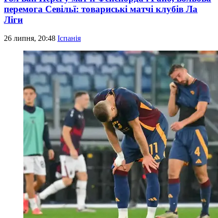
перемога Севільї: товариські матчі клубів Ла
Ліги
26 липня, 20:48
Іспанія