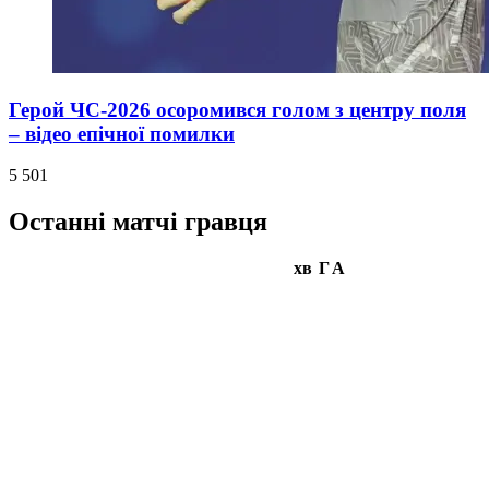
Герой ЧС-2026 осоромився голом з центру поля
– відео епічної помилки
5 501
Останні матчі гравця
хв
Г
А