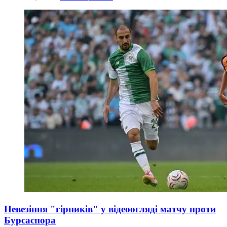
Невезіння "гірників" у відеоогляді матчу проти
Бурсаспора