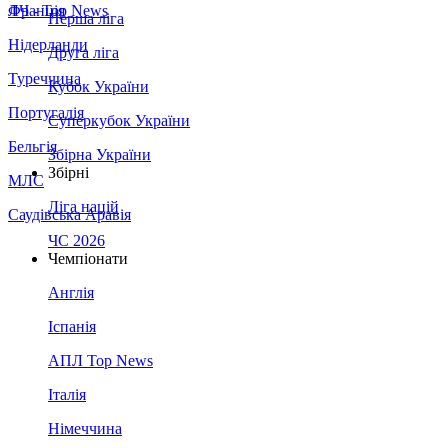
Франція
ЛЧ - Top News
Перша ліга
Нідерланди
Друга ліга
Туреччина
Кубок України
Португалія
Суперкубок України
Бельгія
Збірна України
Збірні
МЛС
Ліга націй
Саудівська Аравія
ЧС 2026
Чемпіонати
Англія
Іспанія
АПЛ Top News
Італія
Німеччина