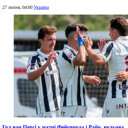
27 липня, 04:00
Україна
Гол ван Персі у матчі Фейєнорда і Райо, вольова