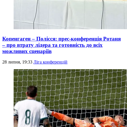
Копенгаген – Полісся: прес-конференція Ротаня
– про втрату лідера та готовність до всіх
можливих сценаріїв
28 липня, 19:33
Ліга конференцій