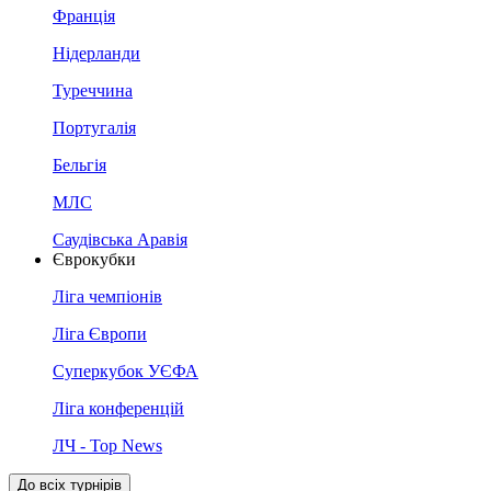
Франція
Нідерланди
Туреччина
Португалія
Бельгія
МЛС
Саудівська Аравія
Єврокубки
Ліга чемпіонів
Ліга Європи
Суперкубок УЄФА
Ліга конференцій
ЛЧ - Top News
До всіх турнірів