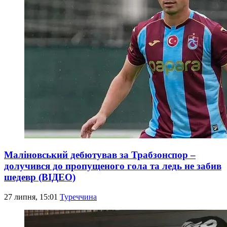
Маліновський дебютував за Трабзонспор –
долучився до пропущеного гола та ледь не забив
шедевр (ВІДЕО)
27 липня, 15:01
Туреччина