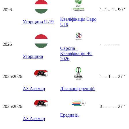
2026
1
1
-
2
-
90
ʼ
Кваліфікація Євро
Угорщина U-19
U19
2026
-
-
-
-
-
-
Європа –
Кваліфікація ЧС
Угорщина
2026
2025/2026
1
-
1
-
-
27
ʼ
АЗ Алкмар
Ліга конференцій
2025/2026
3
-
-
-
-
27
ʼ
Ередивізі
АЗ Алкмар