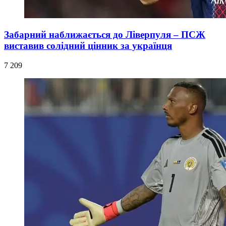
Забарний наближається до Ліверпуля – ПСЖ
виставив солідний цінник за українця
7 209