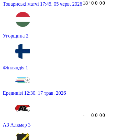
18
ʼ
0
0
0
0
Товариські матчі
17:45,
05 черв. 2026
Угорщина
2
Фінляндія
1
Ередивізі
12:30,
17 трав. 2026
-
0
0
0
0
АЗ Алкмар
3