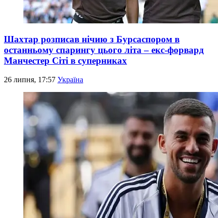
Шахтар розписав нічию з Бурсаспором в
останньому спарингу цього літа – екс-форвард
Манчестер Сіті в суперниках
26 липня, 17:57
Україна