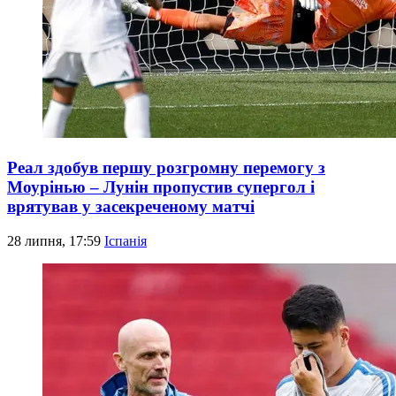
Реал здобув першу розгромну перемогу з
Моурінью – Лунін пропустив супергол і
врятував у засекреченому матчі
28 липня, 17:59
Іспанія