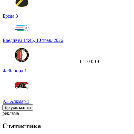
Бреда
3
Ередивізі
14:45,
10 трав. 2026
1
ʼ
0
0
0
0
Фейєнорд
1
АЗ Алкмар
1
До усіх матчів
реклама
Статистика