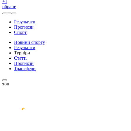
+
1
обране
Результати
Прогнози
Спорт
Новини спорту
Результати
Турніри
Статті
Прогнози
Трансфери
топ