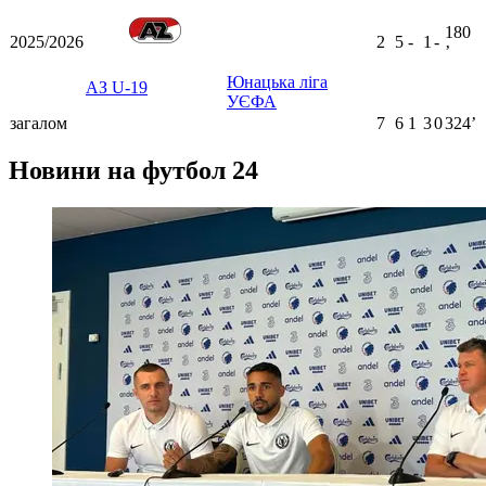
180
2025/2026
2
5
-
1
-
ʼ
Юнацька ліга
АЗ U-19
УЄФА
загалом
7
6
1
3
0
324ʼ
Новини на футбол 24