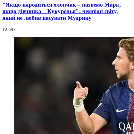
"Якщо народиться хлопчик – назвемо Марк,
якщо дівчинка – Кукурелья": чемпіон світу,
який не любив пасувати Мудрику
12 597