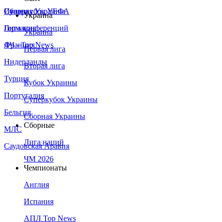
Сборная Украины
Италия
Суперкубок УЕФА
Украина
Германия
Лига конференций
Украина
Франция
ЛЧ - Top News
Первая лига
Нидерланды
Вторая лига
Турция
Кубок Украины
Португалия
Суперкубок Украины
Бельгия
Сборная Украины
Сборные
МЛС
Лига наций
Саудовская Аравия
ЧМ 2026
Чемпионаты
Англия
Испания
АПЛ Top News