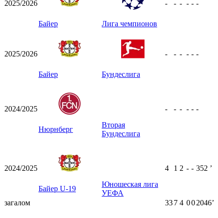
2025/2026
-
-
-
-
-
-
Байер
Лига чемпионов
2025/2026
-
-
-
-
-
-
Байер
Бундеслига
2024/2025
-
-
-
-
-
-
Вторая
Нюрнберг
Бундеслига
2024/2025
4
1
2
-
-
352
ʼ
Юношеская лига
Байер U-19
УЕФА
загалом
33
7
4
0
0
2046ʼ