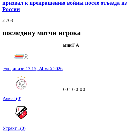
призвал к прекращению войны после отъезда из
России
2 763
последниу матчи игрока
мин
Г
А
Эредивизи
13:15,
24 май 2026
60
ʼ
0
0
0
0
Аякс
1
(0)
Утрехт
1
(0)