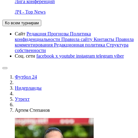
Лига конференций
ЛЧ - Top News
Ко всем турнирам
Сайт
Редакция
Прогнозы
Политика
конфиденциальности
Правила сайту
Контакты
Правила
комментирования
Редакционная политика
Структура
собственности
Соц. сети
facebook
x
youtube
instagram
telegram
viber
Футбол 24
Нидерланды
Утрехт
Артем Степанов