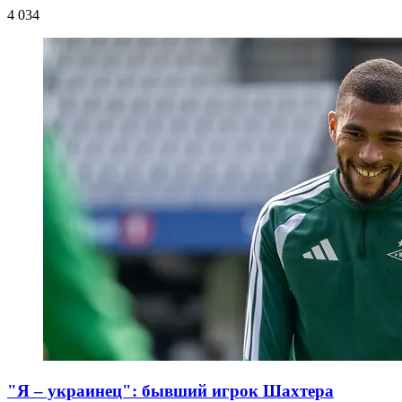
4 034
"Я – украинец": бывший игрок Шахтера