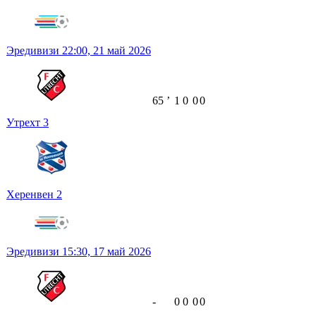
Эредивизи
22:00,
21 май 2026
65
ʼ
1
0
0
0
Утрехт
3
Херенвен
2
Эредивизи
15:30,
17 май 2026
-
0
0
0
0