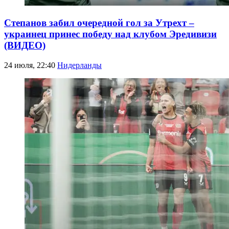
Степанов забил очередной гол за Утрехт –
украинец принес победу над клубом Эредивизи
(ВИДЕО)
24 июля, 22:40
Нидерланды