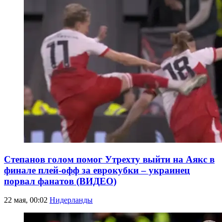
Степанов голом помог Утрехту выйти на Аякс в
финале плей-офф за еврокубки – украинец
порвал фанатов (ВИДЕО)
22 мая, 00:02
Нидерланды