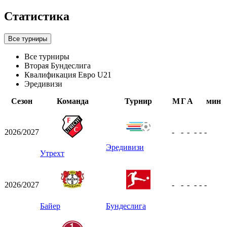
Статистика
Все турниры
Все турниры
Вторая Бундеслига
Квалификация Евро U21
Эредивизи
Сезон
Команда
Турнир
М
Г
А
мин
2026/2027
-
-
-
-
-
-
Эредивизи
Утрехт
2026/2027
-
-
-
-
-
-
Байер
Бундеслига