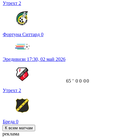
Утрехт
2
Фортуна Ситтард
0
Эредивизи
17:30,
02 май 2026
65
ʼ
0
0
0
0
Утрехт
2
Бреда
0
К всем матчам
реклама