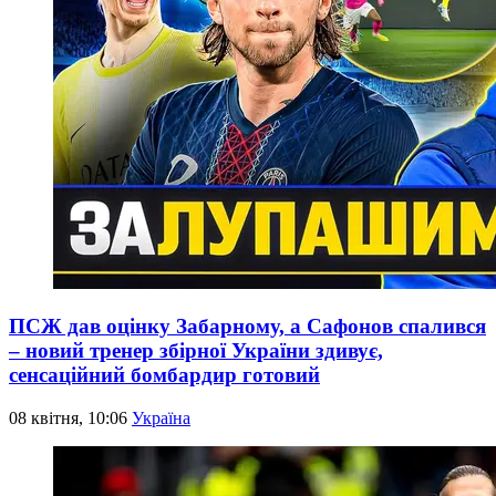
ПСЖ дав оцінку Забарному, а Сафонов спалився
– новий тренер збірної України здивує,
сенсаційний бомбардир готовий
08 квітня, 10:06
Україна