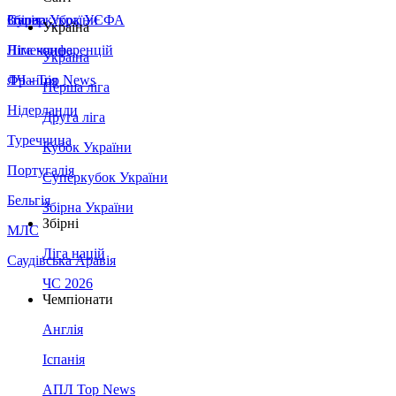
Збірна України
Італія
Суперкубок УЄФА
Україна
Німеччина
Ліга конференцій
Україна
Франція
ЛЧ - Top News
Перша ліга
Нідерланди
Друга ліга
Туреччина
Кубок України
Португалія
Суперкубок України
Бельгія
Збірна України
Збірні
МЛС
Ліга націй
Саудівська Аравія
ЧС 2026
Чемпіонати
Англія
Іспанія
АПЛ Top News