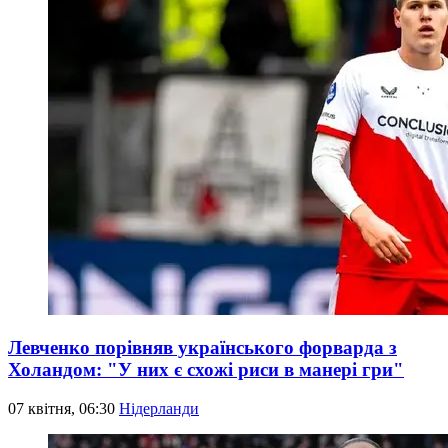
Левченко порівняв українського форварда з
Холандом: "У них є схожі риси в манері гри"
07 квітня, 06:30
Нідерланди