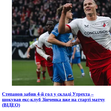
Степанов забив 4-й гол у складі Утрехта –
шокував екс-клуб Зінченка вже на старті матчу
(ВІДЕО)