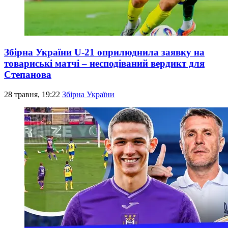
Збірна України U-21 оприлюднила заявку на
товариські матчі – несподіваний вердикт для
Степанова
28 травня, 19:22
Збірна України