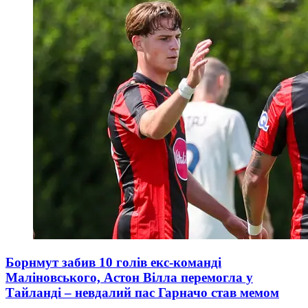
Борнмут забив 10 голів екс-команді
Маліновського, Астон Вілла перемогла у
Тайланді – невдалий пас Гарначо став мемом