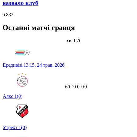
назвало клуб
6 832
Останні матчі гравця
хв
Г
А
Ередивізі
13:15,
24 трав. 2026
60
ʼ
0
0
0
0
Аякс
1
(0)
Утрехт
1
(0)