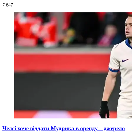
7 647
Челсі хоче віддати Мудрика в оренду – джерело