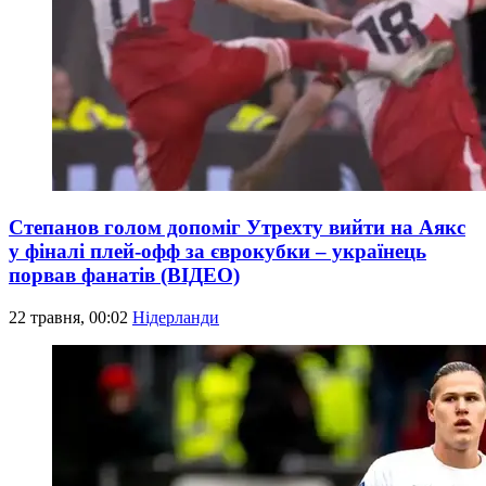
Степанов голом допоміг Утрехту вийти на Аякс
у фіналі плей-офф за єврокубки – українець
порвав фанатів (ВІДЕО)
22 травня, 00:02
Нідерланди