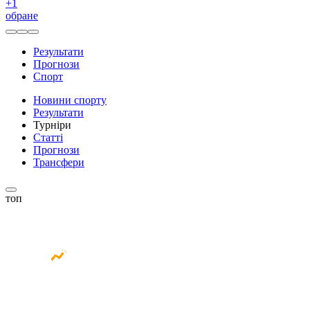
+
1
обране
Результати
Прогнози
Спорт
Новини спорту
Результати
Турніри
Статті
Прогнози
Трансфери
топ