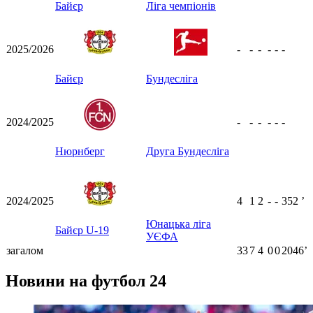
Байєр
Ліга чемпіонів
2025/2026
-
-
-
-
-
-
Байєр
Бундесліга
2024/2025
-
-
-
-
-
-
Нюрнберг
Друга Бундесліга
2024/2025
4
1
2
-
-
352
ʼ
Юнацька ліга
Байєр U-19
УЄФА
загалом
33
7
4
0
0
2046ʼ
Новини на футбол 24