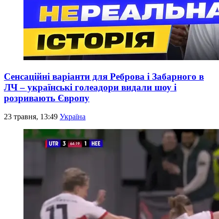
Сенсаційні варіанти для Реброва і Забарного в
ЛЧ – українські голеадори видали шоу і
розривають Європу
23 травня, 13:49
Україна