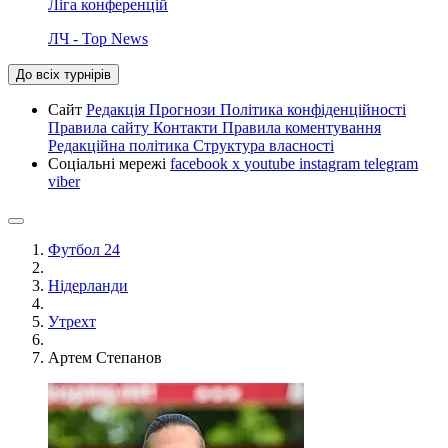
Ліга конференцій
ЛЧ - Top News
До всіх турнірів
Сайт
Редакція
Прогнози
Політика конфіденційності
Правила сайту
Контакти
Правила коментування
Редакційна політика
Структура власності
Соціальні мережі
facebook
x
youtube
instagram
telegram
viber
Футбол 24
Нідерланди
Утрехт
Артем Степанов