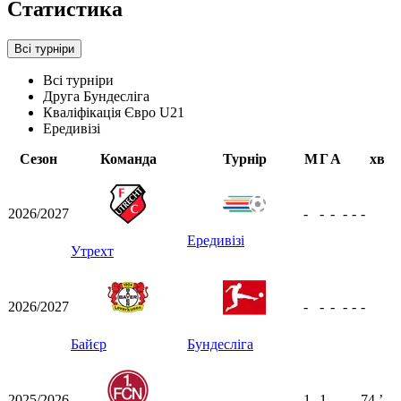
Статистика
Всі турніри
Всі турніри
Друга Бундесліга
Кваліфікація Євро U21
Ередивізі
Сезон
Команда
Турнір
М
Г
А
хв
2026/2027
-
-
-
-
-
-
Ередивізі
Утрехт
2026/2027
-
-
-
-
-
-
Байєр
Бундесліга
2025/2026
1
1
-
-
-
74
ʼ