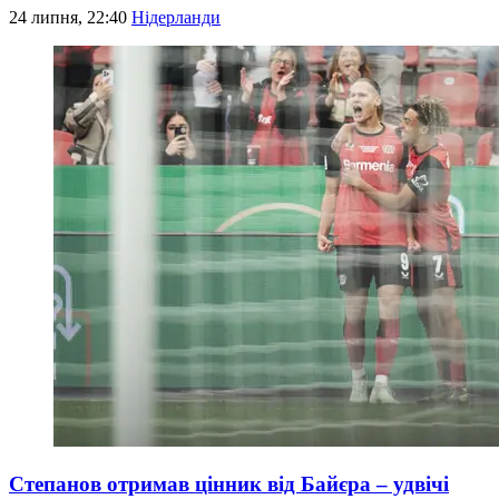
24 липня, 22:40
Нідерланди
Степанов отримав цінник від Байєра – удвічі