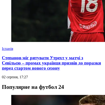
Іспанія
Степанов міг рятувати Утрехт у матчі з
Севільєю – промах українця призвів до поразки
перед стартом нового сезону
02 серпня, 17:27
Популярне на футбол 24