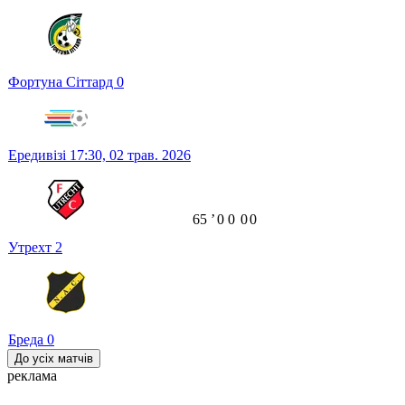
Фортуна Сіттард
0
Ередивізі
17:30,
02 трав. 2026
65
ʼ
0
0
0
0
Утрехт
2
Бреда
0
До усіх матчів
реклама