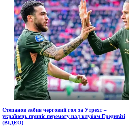
Степанов забив черговий гол за Утрехт –
українець приніс перемогу над клубом Ередивізі
(ВІДЕО)