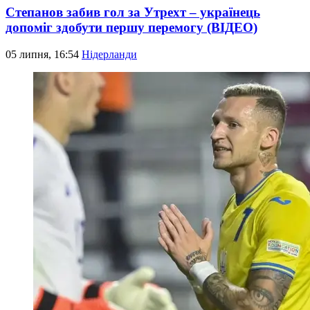
Степанов забив гол за Утрехт – українець
допоміг здобути першу перемогу (ВІДЕО)
05 липня, 16:54
Нідерланди