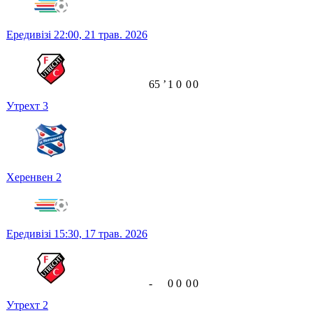
Ередивізі
22:00,
21 трав. 2026
65
ʼ
1
0
0
0
Утрехт
3
Херенвен
2
Ередивізі
15:30,
17 трав. 2026
-
0
0
0
0
Утрехт
2