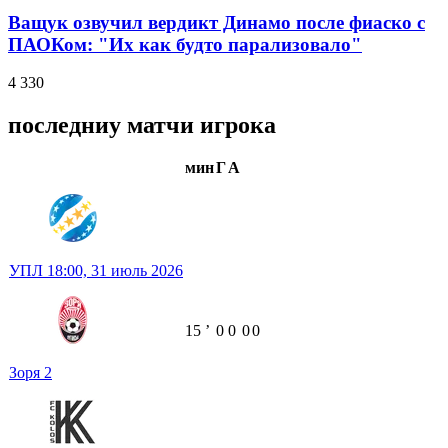
Ващук озвучил вердикт Динамо после фиаско с
ПАОКом: "Их как будто парализовало"
4 330
последниу матчи игрока
мин
Г
А
УПЛ
18:00,
31 июль 2026
15
ʼ
0
0
0
0
Зоря
2