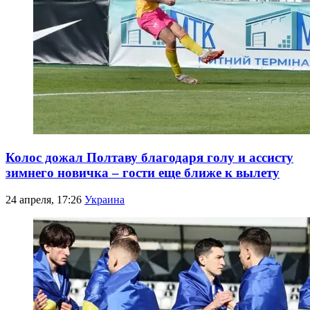
Колос дожал Полтаву благодаря голу и ассисту
зимнего новичка – гости еще ближе к вылету
24 апреля, 17:26
Украина