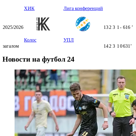
ХИК
Лига конференций
2025/2026
13
2
3
1
-
616
ʼ
Колос
УПЛ
загалом
14
2
3
1
0
631ʼ
Новости на футбол 24