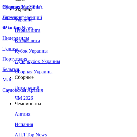
Сборная Украины
Италия
Суперкубок УЕФА
Украина
Германия
Лига конференций
Украина
Франция
ЛЧ - Top News
Первая лига
Нидерланды
Вторая лига
Турция
Кубок Украины
Португалия
Суперкубок Украины
Бельгия
Сборная Украины
Сборные
МЛС
Лига наций
Саудовская Аравия
ЧМ 2026
Чемпионаты
Англия
Испания
АПЛ Top News