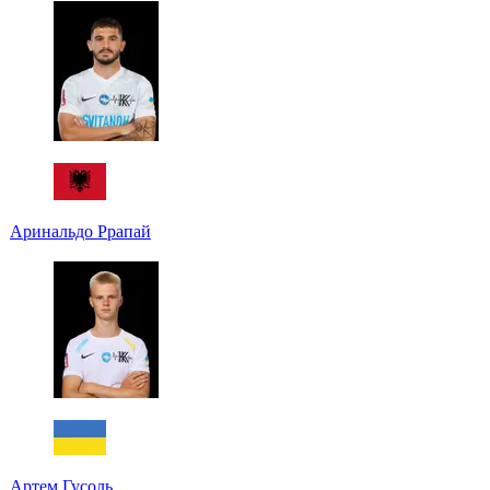
Аринальдо Ррапай
Артем Гусоль