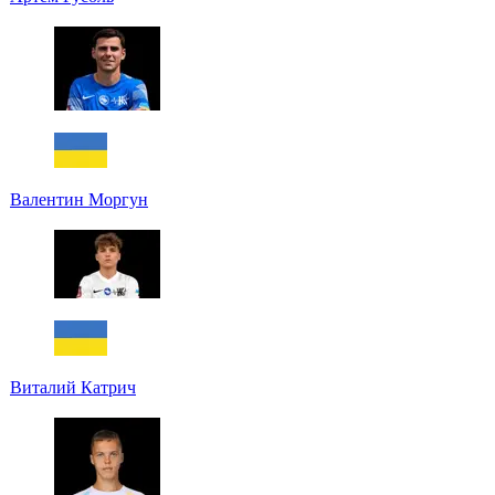
Валентин Моргун
Виталий Катрич