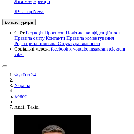
Ліга конференцій
ЛЧ - Top News
До всіх турнірів
Сайт
Редакція
Прогнози
Політика конфіденційності
Правила сайту
Контакти
Правила коментування
Редакційна політика
Структура власності
Соціальні мережі
facebook
x
youtube
instagram
telegram
viber
Футбол 24
Україна
Колос
Ардіт Тахірі