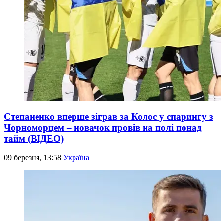
Степаненко вперше зіграв за Колос у спарингу з
Чорноморцем – новачок провів на полі понад
тайм (ВІДЕО)
09 березня, 13:58
Україна