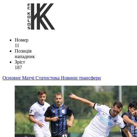
Номер
11
Позиція
нападник
Зріст
187
Основне
Матчі
Статистика
Новини
трансфери