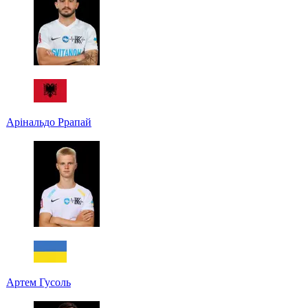
Арінальдо Ррапай
Артем Гусоль