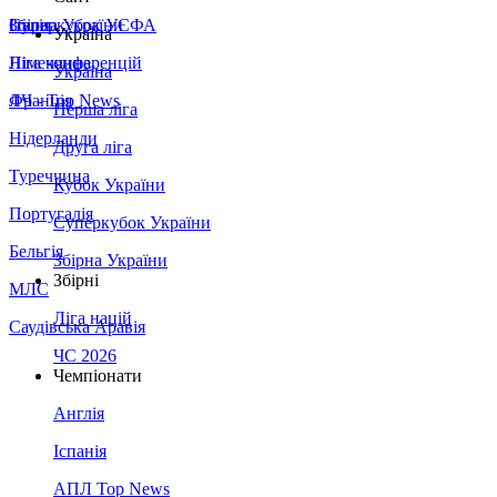
Збірна України
Італія
Суперкубок УЄФА
Україна
Німеччина
Ліга конференцій
Україна
Франція
ЛЧ - Top News
Перша ліга
Нідерланди
Друга ліга
Туреччина
Кубок України
Португалія
Суперкубок України
Бельгія
Збірна України
Збірні
МЛС
Ліга націй
Саудівська Аравія
ЧС 2026
Чемпіонати
Англія
Іспанія
АПЛ Top News