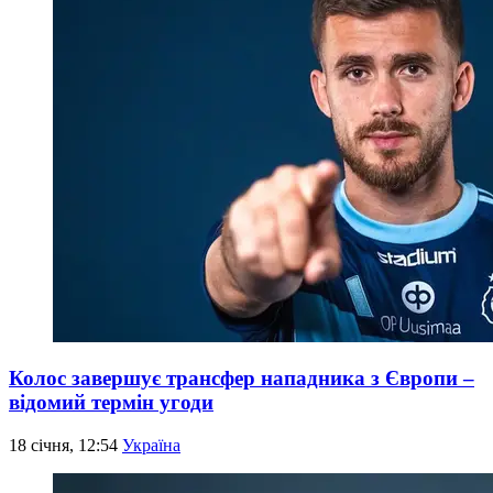
Колос завершує трансфер нападника з Європи –
відомий термін угоди
18 січня, 12:54
Україна