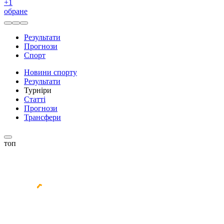
+
1
обране
Результати
Прогнози
Спорт
Новини спорту
Результати
Турніри
Статті
Прогнози
Трансфери
топ