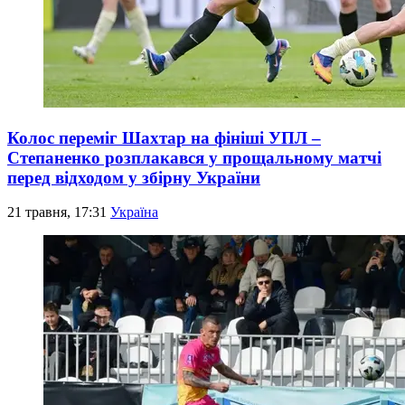
Колос переміг Шахтар на фініші УПЛ –
Степаненко розплакався у прощальному матчі
перед відходом у збірну України
21 травня, 17:31
Україна