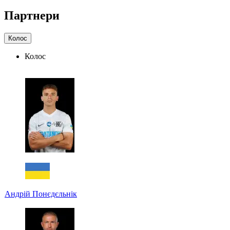
Партнери
Колос
Колос
Андрій Понєдєльнік