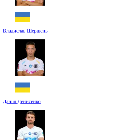
Владислав Шершень
Данііл Денисенко