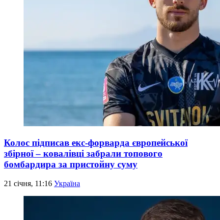
Колос підписав екс-форварда європейської
збірної – ковалівці забрали топового
бомбардира за пристойну суму
21 січня, 11:16
Україна