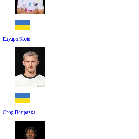
Едуард Козік
Єгор Поправка