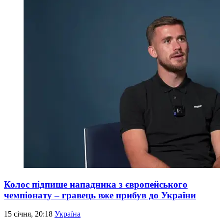
Колос підпише нападника з європейського
чемпіонату – гравець вже прибув до України
15 січня, 20:18
Україна