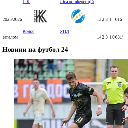
ГІК
Ліга конференцій
2025/2026
13
2
3
1
-
616
ʼ
Колос
УПЛ
загалом
14
2
3
1
0
631ʼ
Новини на футбол 24