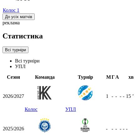
Колос
1
До усіх матчів
реклама
Статистика
Всі турніри
Всі турніри
УПЛ
Сезон
Команда
Турнір
М
Г
А
хв
2026/2027
1
-
-
-
-
15
ʼ
Колос
УПЛ
2025/2026
-
-
-
-
-
-