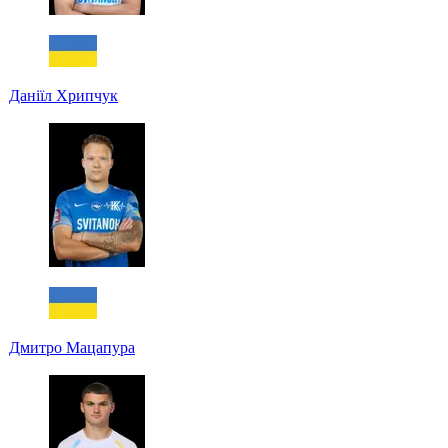
Даніїл Хрипчук
Дмитро Мацапура