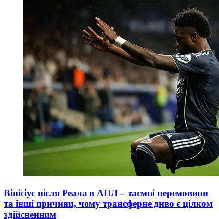
Вінісіус після Реала в АПЛ – таємні перемовини
та інші причини, чому трансферне диво є цілком
здійсненним