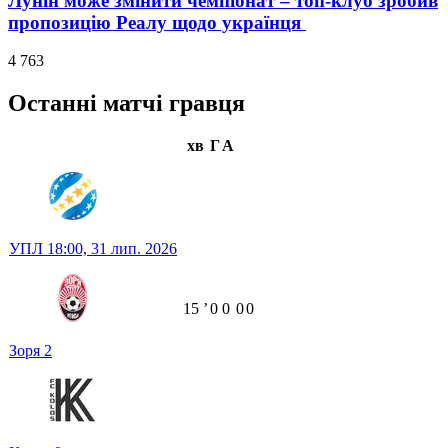
Лунін може змінити чемпіонат – топ-клуб зробив
пропозицію Реалу щодо українця
4 763
Останні матчі гравця
хв
Г
А
УПЛ
18:00,
31 лип. 2026
15
ʼ
0
0
0
0
Зоря
2