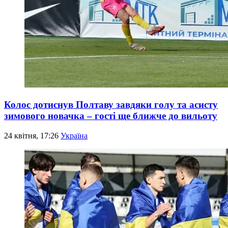
Колос дотиснув Полтаву завдяки голу та асисту
зимового новачка – гості ще ближче до вильоту
24 квітня, 17:26
Україна