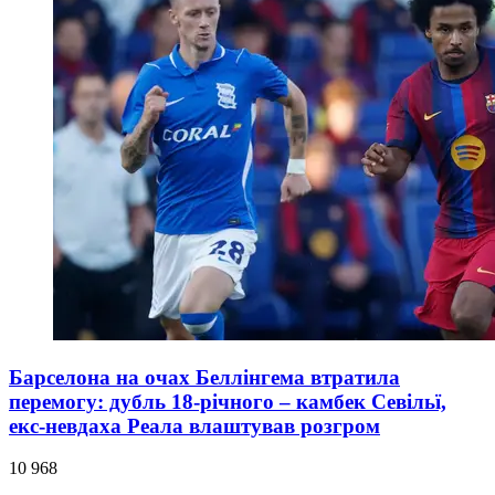
Барселона на очах Беллінгема втратила
перемогу: дубль 18-річного – камбек Севільї,
екс-невдаха Реала влаштував розгром
10 968