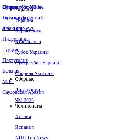
Сборная Украины
Италия
Суперкубок УЕФА
Украина
Германия
Лига конференций
Украина
Франция
ЛЧ - Top News
Первая лига
Нидерланды
Вторая лига
Турция
Кубок Украины
Португалия
Суперкубок Украины
Бельгия
Сборная Украины
Сборные
МЛС
Лига наций
Саудовская Аравия
ЧМ 2026
Чемпионаты
Англия
Испания
АПЛ Top News