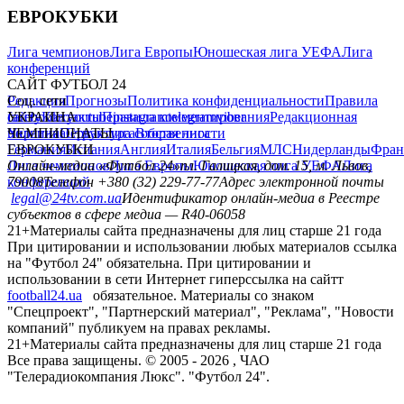
ЕВРОКУБКИ
Лига чемпионов
Лига Европы
Юношеская лига УЕФА
Лига
конференций
САЙТ ФУТБОЛ 24
Редакция
Соц. сети
Прогнозы
Политика конфиденциальности
Правила
сайту
facebook
УКРАИНА
Контакты
x
youtube
Правила комментирования
instagram
telegram
viber
Редакционная
политика
Украина
ЧЕМПИОНАТЫ
Первая лига
Структура собственности
Вторая лига
Германия
ЕВРОКУБКИ
Испания
Англия
Италия
Бельгия
МЛС
Нидерланды
Фран
Лига чемпионов
Онлайн-медиа «Футбол 24»
Лига Европы
пл. Галицкая, дом. 15, м. Львов,
Юношеская лига УЕФА
Лига
конференций
79008
Телефон +380 (32) 229-77-77
Адрес электронной почты
legal@24tv.com.ua
Идентификатор онлайн-медиа в Реестре
субъектов в сфере медиа — R40-06058
21+
Материалы сайта предназначены для лиц старше 21 года
При цитировании и использовании любых материалов ссылка
на "Футбол 24" обязательна. При цитировании и
использовании в сети Интернет гиперссылка на сайтт
football24.ua
обязательное. Материалы со знаком
"Спецпроект", "Партнерский материал", "Реклама", "Новости
компаний" публикуем на правах рекламы.
21+
Материалы сайта предназначены для лиц старше 21 года
Все права защищены. © 2005 -
2026
, ЧАО
"Телерадиокомпания Люкс". "Футбол 24".