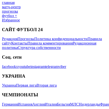
главная
матч-центр
прогнозы
футбол +
Избранное
САЙТ ФУТБОЛ 24
Редакция
Прогнозы
Политика конфиденциальности
Правила
сайту
Контакты
Правила комментирования
Редакционная
политика
Структура собственности
Соц. сети
facebook
x
youtube
instagram
telegram
viber
УКРАИНА
Украина
Первая лига
Вторая лига
ЧЕМПИОНАТЫ
Германия
Испания
Англия
Италия
Бельгия
МЛС
Нидерланды
Фран