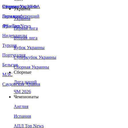
Сборная Украины
Италия
Суперкубок УЕФА
Украина
Германия
Лига конференций
Украина
Франция
ЛЧ - Top News
Первая лига
Нидерланды
Вторая лига
Турция
Кубок Украины
Португалия
Суперкубок Украины
Бельгия
Сборная Украины
Сборные
МЛС
Лига наций
Саудовская Аравия
ЧМ 2026
Чемпионаты
Англия
Испания
АПЛ Top News