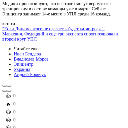
Медики прогнозируют, что все трое смогут вернуться к
тренировкам в составе команды уже в марте. Сейчас
Эпицентр занимает 14-е место в УПЛ среди 16 команд.
кстати
"Если Динамо этого не сделает – будет катастрофа":
Маркевич, Федецкий и еще три эксперта спрогнозировали
второй круг УПЛ
Читайте еще
:
Иван Бендера
Владислав Мороз
Эпицентр
Украина
Андрей Борячук
️👍
0
️🔥
0
️😄
0
️😢
0
0