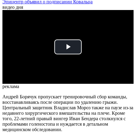
Эпицентр объявил о подписании Ковальца
видео дня
Play
Video
реклама
Андрей Борячук пропускает тренировочный сбор команды,
восстанавливаясь после операции по удалению грыжи.
Центральный защитник Владислав Мороз также на паузе из-за
недавнего хирургического вмешательства на плече. Кроме
того, 22-летний правый вингер Иван Бендера столкнулся с
проблемами голеностопа и нуждается в детальном
медицинском обследовании.