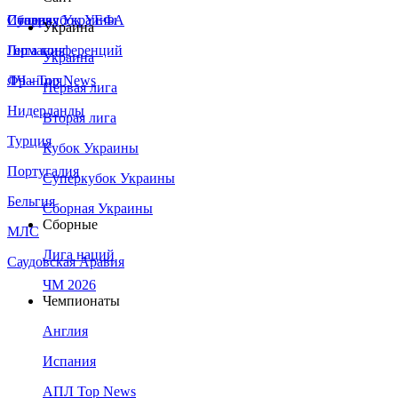
Сборная Украины
Италия
Суперкубок УЕФА
Украина
Германия
Лига конференций
Украина
Франция
ЛЧ - Top News
Первая лига
Нидерланды
Вторая лига
Турция
Кубок Украины
Португалия
Суперкубок Украины
Бельгия
Сборная Украины
Сборные
МЛС
Лига наций
Саудовская Аравия
ЧМ 2026
Чемпионаты
Англия
Испания
АПЛ Top News